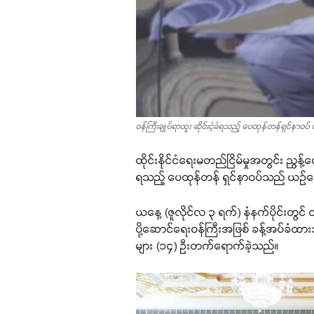
ဝန်ကြီးချုပ်ရာထူး ဆိုင်းငံ့ခံရသည့် ပေထုန်တန်ရှင်နာဝပ်
ထိုင်းနိုင်ငံရေးမတည်ငြိမ်မှုအတွင်း ညွန့်ပ
ရသည့် ပေထုန်တန် ရှင်နာဝပ်သည် ယဉ်ကျ
ယနေ့ (ဇူလိုင်လ ၃ ရက်) နံနက်ပိုင်းတွင် ထ
ပို့ဆောင်ရေးဝန်ကြီးအဖြစ် ခန့်အပ်ခံထ
များ (၁၄) ဦးတက်ရောက်ခဲ့သည်။