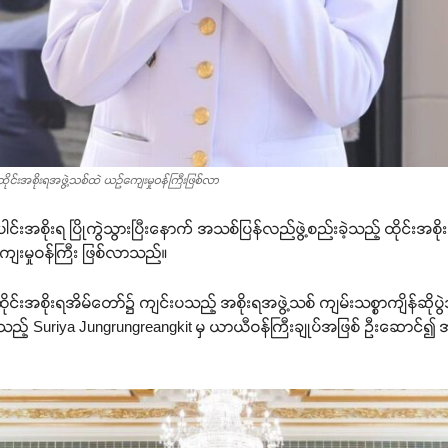
 ထိုင်းအစိုးရအဖွဲ့သစ်ထဲ ယဉ်ကျေးမှုဝန်ကြီးဖြစ်လာ
ေါင်းအစိုးရ ပြိုကွဲသွားပြီးနောက် အသစ်ပြန်လည်ဖွဲ့စည်းခဲ့သည့် ထိုင်းအစိုးရ
ေးမှုဝန်ကြီး ဖြစ်လာသည်။
ိုင်းအစိုးရအိမ်တော်၌ ကျင်းပသည့် အစိုးရအဖွဲ့သစ် ကျမ်းသစ္စာကျိန်ဆိုပွဲသ
ားသည့် Suriya Jungrungreangkit မှ ယာယီဝန်ကြီးချုပ်အဖြစ် ဦးဆောင်