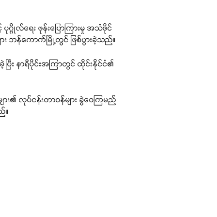
ုဂ္ဂိုလ်ရေး ဖုန်းပြောကြားမှု အသံဖိုင်
များ ဘန်ကောက်မြို့တွင် ဖြစ်ပွားခဲ့သည်။
ြီး နာရီပိုင်းအကြာတွင် ထိုင်းနိုင်ငံ၏
ီးများ၏ လုပ်ငန်းတာဝန်များ ခွဲဝေကြမည်
ည်။