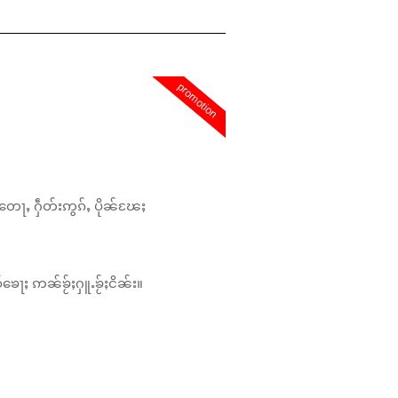
promotion
တေႃႇ ႁဵတ်းဢွၵ်ႇ ပိုၼ်ၽႄႈ
်ၶေႃႈ ဢၼ်ၶႂ်ႈႁူႉၶႂ်ႈငိၼ်း။