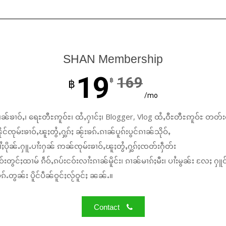
SHAN Membership
19
169
฿
฿
/mo
ၼ်ၶၢဝ်ႇ၊ ရေႊတီႊဢူဝ်ႊ၊ ထႆႇႁၢင်ႈ၊ Blogger, Vlog ထႆႇဝီႊတီႊဢူဝ်ႊ တတ်း
်ၸုမ်းၶၢဝ်ႇၽူႈတွႆႇႁွၵ်ႈ ၼႂ်းၶၵ်ႉၵၢၼ်ပူၵ်းပွင်ၵၢၼ်သိုဝ်ႇ
ႆႈပိုၼ်ႉႁူႉပၢႆးႁၼ် ဢၼ်ၸုမ်းၶၢဝ်ႇၽူႈတွႆႇႁွၵ်ႈၸတ်းႁဵတ်း
်းတွင်ႈထၢမ် ၵဵဝ်ႇၵပ်းငဝ်းလၢႆးၵၢၼ်မိူင်း၊ ၵၢၼ်မၢၵ်ႈမီး၊ ပၢႆးမွၼ်း လႄႈ ႁူဝ
်ႉတွၼ်း ပိူင်ပဵၼ်ဝူင်ႈလႂ်ဝူင်ႈ ၼၼ်ႉ။
Contact