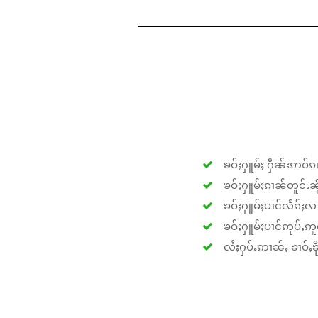
ၶဝ်ႈႁူမ်ႈ ႁဵၼ်းဢဝ်ၵၢ
ၶဝ်ႈႁူမ်ႈၵၢၼ်တူင်ႉၼိုင
ၶဝ်ႈႁူမ်ႈပၢင်လႅၵ်ႈလၢ
ၶဝ်ႈႁူမ်ႈပၢင်ဢုပ်ႇဢူဝ
လႆႈႁပ်ႉဢၢၼ်ႇ ၶၢဝ်ႇၶိုၵ