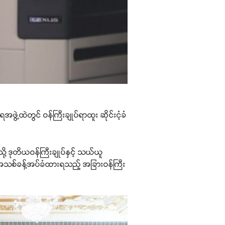
အဖွဲ့ထဲတွင် ဝန်ကြီးချုပ်ရာထူး ဆိုင်းငံ့ခံ
ို့ ဒုတိယဝန်ကြီးချုပ်နှင့် သယ်ယူ
၍ အသစ်ခန့်အပ်ခံထားရသည့် အခြားဝန်ကြီး