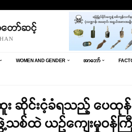
သံတော်ဆင့်
SHAN
WOMEN AND GENDER
အာဘော်
FACT
ထူး ဆိုင်းငံ့ခံရသည့် ပေထုန
ဖွဲ့သစ်ထဲ ယဉ်ကျေးမှုဝန်ကြ