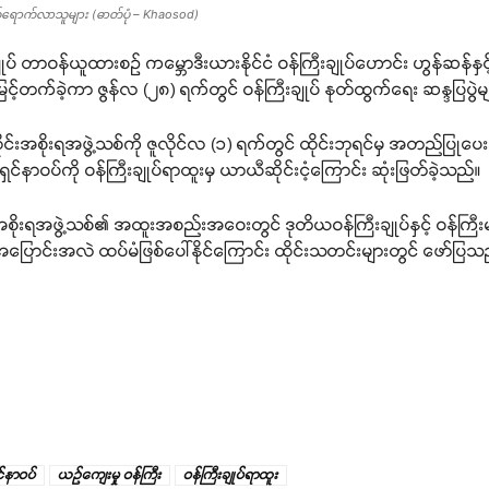
့ တက်ရောက်လာသူများ (ဓာတ်ပုံ – Khaosod)
် တာဝန်ယူထားစဉ် ကမ္ဘောဒီးယားနိုင်ငံ ဝန်ကြီးချုပ်ဟောင်း ဟွန်ဆန်နှင့် ပ
း မြင့်တက်ခဲ့ကာ ဇွန်လ (၂၈) ရက်တွင် ဝန်ကြီးချုပ် နုတ်ထွက်ရေး ဆန္ဒပြပွဲ
်းအစိုးရအဖွဲ့သစ်ကို ဇူလိုင်လ (၁) ရက်တွင် ထိုင်းဘုရင်မှ အတည်ပြုပေးခဲ့ပ
်ရှင်နာဝပ်ကို ဝန်ကြီးချုပ်ရာထူးမှ ယာယီဆိုင်းငံ့ကြောင်း ဆုံးဖြတ်ခဲ့သည်။
ုင်းအစိုးရအဖွဲ့သစ်၏ အထူးအစည်းအဝေးတွင် ဒုတိယဝန်ကြီးချုပ်နှင့် ဝန်ကြ
အပြောင်းအလဲ ထပ်မံဖြစ်ပေါ်နိုင်ကြောင်း ထိုင်းသတင်းများတွင် ဖော်ပြသ
်နာဝပ်
ယဉ်ကျေးမှု ဝန်ကြီး
ဝန်ကြီးချုပ်ရာထူး