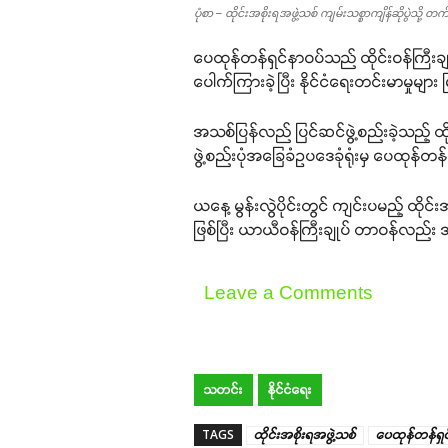
ပုံစာ – ထိုင်းအစိုးရအဖွဲ့သစ် ကျမ်းသစ္စာကျိန်ဆိုပွဲသို
ပေထုန်တန်ရှင်နာဝပ်သည် ထိုင်းဝန်ကြီးချုပ
ပေါက်ကြားခဲ့ပြီး နိုင်ငံရေးတင်းမာမှုမျာ
အသစ်ပြန်လည် ပြင်ဆင်ဖွဲ့စည်းခဲ့သည့် ထိုင
ဖွဲ့စည်းပုံအခြေခံဥပဒေခုံရုံးမှ ပေထုန်တန
ယနေ့ မွန်းလွဲပိုင်းတွင် ကျင်းပမည့် ထိ
ဖြစ်ပြီး ယာယီဝန်ကြီးချုပ် တာဝန်လည်း 
Leave a Comments
သတင်း
နိုင်ငံရေး
TAGS
ထိုင်းအစိုးရအဖွဲ့သစ်
ပေထုန်တန်ရှင