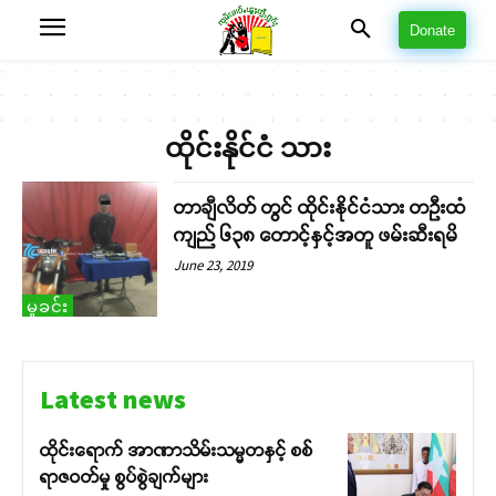
Donate
ထိုင်းနိုင်ငံ သား
တာချီလိတ် တွင် ထိုင်းနိုင်ငံသား တဦးထံ
ကျည် ၆၃၈ တောင့်နှင့်အတူ ဖမ်းဆီးရမိ
June 23, 2019
မှုခင်း
Latest news
ထိုင်းရောက် အာဏာသိမ်းသမ္မတနှင့် စစ်
ရာဇဝတ်မှု စွပ်စွဲချက်များ