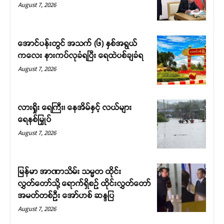
August 7, 2026
အောင်ပန်းတွင် အသက် (၆) နှစ်အရွယ်
ကလေး နားကပ်လုခံရပြီး ရေထဲပစ်ချခံရ
August 7, 2026
လားရှိုး ရေကြီး၊ နေအိမ်နှင့် လယ်များ
ရေနစ်မြှုပ်
August 7, 2026
မြန်မာ အာဏာသိမ်း သမ္မတ ထိုင်း
လွှတ်တော်သို့ ရောက်ရှိစဉ် ထိုင်းလွှတ်တော်
အမတ်တစ်ဦး အော်ဟစ် ဆန္ဒပြ
August 7, 2026