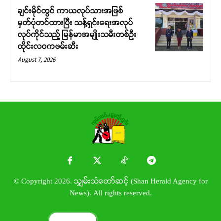
ချင်းမိုင်တွင် ကာယလုပ်သားအဖြစ်
မှတ်ပုံတင်ထားပြီး သန့်ရှင်းရေးအလုပ်
လုပ်ကိုင်သည့် မြန်မာအမျိုးသမီးတစ်ဦး
ထိုင်းလဝကဖမ်းဆီး
August 7, 2026
© Copyright 2026. သျှမ်းသံတော်ဆင့် (Shan Herald Agency for
News). All rights reserved.