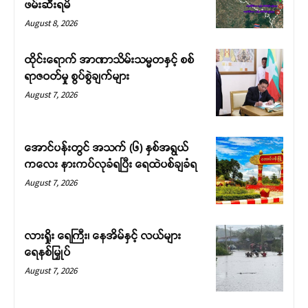
ဖမ်းဆီးရမိ
August 8, 2026
ထိုင်းရောက် အာဏာသိမ်းသမ္မတနှင့် စစ်
ရာဇဝတ်မှု စွပ်စွဲချက်များ
August 7, 2026
အောင်ပန်းတွင် အသက် (၆) နှစ်အရွယ်
ကလေး နားကပ်လုခံရပြီး ရေထဲပစ်ချခံရ
August 7, 2026
လားရှိုး ရေကြီး၊ နေအိမ်နှင့် လယ်များ
ရေနစ်မြှုပ်
August 7, 2026