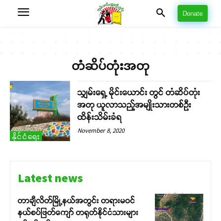
Donate
တံဆိပ်တုံးအတု
သျှမ်းရှေ့ မိုင်းယောင်း တွင် တံဆိပ်တုံး
အတု ယူလာသည့်အမျိုးသားတစ်ဦး
ထိန်းသိမ်းခံရ
November 8, 2020
နိုင်ငံရေး
Latest news
တာချီလိတ်မြို့နယ်အတွင်း တရားမဝင်
နယ်စပ်ဖြတ်ကျော် တရုတ်နိုင်ငံသားများ