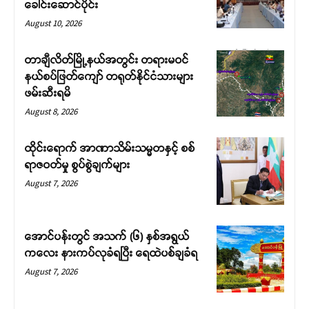
ခေါင်းဆောင်ပိုင်း
August 10, 2026
တာချီလိတ်မြို့နယ်အတွင်း တရားမဝင်
နယ်စပ်ဖြတ်ကျော် တရုတ်နိုင်ငံသားများ
ဖမ်းဆီးရမိ
August 8, 2026
ထိုင်းရောက် အာဏာသိမ်းသမ္မတနှင့် စစ်
ရာဇဝတ်မှု စွပ်စွဲချက်များ
August 7, 2026
အောင်ပန်းတွင် အသက် (၆) နှစ်အရွယ်
ကလေး နားကပ်လုခံရပြီး ရေထဲပစ်ချခံရ
August 7, 2026