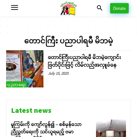
Donate
တောင်ကြီး ပညာပါရမီ မိဘမဲ့
တောင်ကြီးပညာပါရမီ မိဘမဲ့ကျောင်း
ဖြတ်ပိုင်းဖြင့် လိမ်လည်အလှူခံနေ
July 15, 2025
ပညာရေး
Latest news
မူကြမ်းကို ကျော်လွန်၍ – စစ်မှန်သော
ညီညွတ်ရေးကို သင်ယူရမည့် ဗမာ