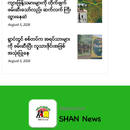
ကျားဖြန့်သမားများကို တိုက်ဖျက်
ဖမ်းဆီးသော်လည်း ဆက်လက် ကြီး
ထွားနေဆဲ
August 5, 2026
ရွာငံတွင် စစ်တပ်က အရပ်သားများ
ကို ဖမ်းဆီးပြီး လူသားဒိုင်းအဖြစ်
အသုံးပြုနေ
August 5, 2026