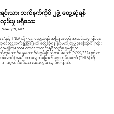
်းရင်းသား လက်နက်ကိုင် ၂ဖွဲ့ တွေ့ဆုံရန်
လှမ်းမှု မရှိသေး
January 21, 2021
SAနှင့် TNLA တို့ကြား တွေ့ဆုံရန် အပြန်အလှန် အဆင်သင့် ဖြစ်နေ
်လည်း လက်ရှိအချိန်ထိ တွေ့ဆုံရန် နှစ်ဖက် စာပို့ အကြောင်းကြား
်းမရှိကြသေးကြောင်း သတင်းရရှိသည်။ ရှမ်းပြည်
Support SHAN
ည်ထူထောင်ရေးကောင်စီ၊ရှမ်းပြည်တပ်မတော်(RCSS/SSA) နှင့် တ
(ပလောင်) အမျိုးသားလွှတ်မြောက်ရေး တပ်မတော် (TNLA) တို့
၀၂၀ခုနစ် ဒီဇင်ဘာ လအတွင်း သျှမ်းမြောက်...
Your support keeps our voice strong. Join us today and help create
a future where every story is heard, every voice counts, and justice
can thrive.
Donate Now