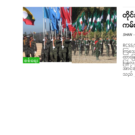
တိုင
ကမ်း
SHAN
-
RCSS/S
ကြသော
ထားခြင
စစ်ရေး
ပြန်လ
အာင်း
သည် ၂