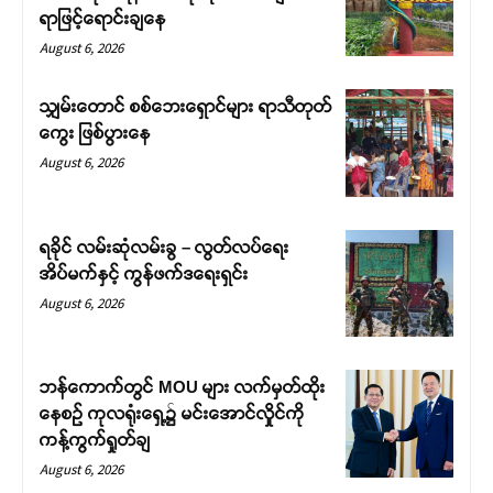
ရာဖြင့်ရောင်းချနေ
August 6, 2026
သျှမ်းတောင် စစ်ဘေးရှောင်များ ရာသီတုတ်
ကွေး ဖြစ်ပွားနေ
August 6, 2026
ရခိုင် လမ်းဆုံလမ်းခွ – လွတ်လပ်ရေး
အိပ်မက်နှင့် ကွန်ဖက်ဒရေးရှင်း
August 6, 2026
ဘန်ကောက်တွင် MOU များ လက်မှတ်ထိုး
နေစဉ် ကုလရုံးရှေ့၌ မင်းအောင်လှိုင်ကို
ကန့်ကွက်ရှုတ်ချ
August 6, 2026