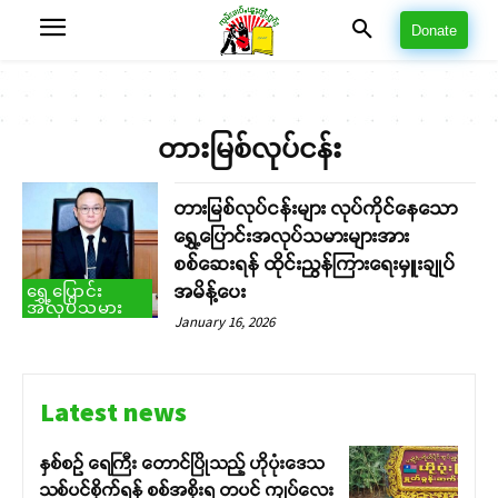
Donate
တားမြစ်လုပ်ငန်း
တားမြစ်လုပ်ငန်းများ လုပ်ကိုင်နေသော
ရွှေ့ပြောင်းအလုပ်သမားများအား
စစ်ဆေးရန် ထိုင်းညွန်ကြားရေးမှူးချုပ်
ရွှေ့ပြောင်း
အမိန့်ပေး
အလုပ်သမား
January 16, 2026
Latest news
နှစ်စဉ် ရေကြီး တောင်ပြိုသည့် ဟိုပုံးဒေသ
သစ်ပင်စိုက်ရန် စစ်အစိုးရ တပင် ကျပ်လေး