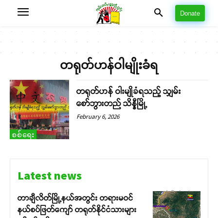
Donate
တရုတ်ဟန်ဝါမျိုးခံရ
တရုတ်ဟန် ဝါးမျိုခံရသည့် သျှမ်း
စော်ဘွားတည် သိန္နီမြို့
February 6, 2026
စစ်ရေး
Latest news
တာချီလိတ်မြို့နယ်အတွင်း တရားမဝင်
နယ်စပ်ဖြတ်ကျော် တရုတ်နိုင်ငံသားများ