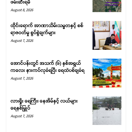
ဖမ်းဆီးရမိ
August 8, 2026
ထိုင်းရောက် အာဏာသိမ်းသမ္မတနှင့် စစ်
ရာဇဝတ်မှု စွပ်စွဲချက်များ
August 7, 2026
အောင်ပန်းတွင် အသက် (၆) နှစ်အရွယ်
ကလေး နားကပ်လုခံရပြီး ရေထဲပစ်ချခံရ
August 7, 2026
လားရှိုး ရေကြီး၊ နေအိမ်နှင့် လယ်များ
ရေနစ်မြှုပ်
August 7, 2026