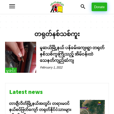
Donate
တရုတ်နစ်သစ်ကူး
မူဆယ်မြို့နယ် ပန်ခမ်းကျေးရွာ တရုတ်
နှစ်သစ်ကူးကြိုသည့် အိမ်ဝန်းထဲ
သေနတ်ကျည်ဆံကျ
February 1, 2022
မှုခင်း
Latest news
တာချီလိတ်မြို့နယ်အတွင်း တရားမဝင်
နယ်စပ်ဖြတ်ကျော် တရုတ်နိုင်ငံသားများ