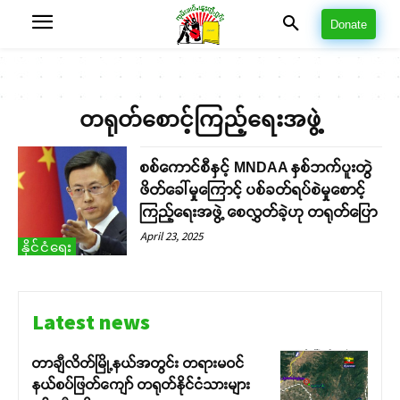
Donate
တရုတ်စောင့်ကြည့်ရေးအဖွဲ့
စစ်ကောင်စီနှင့် MNDAA နှစ်ဘက်ပူးတွဲ
ဖိတ်ခေါ်မှုကြောင့် ပစ်ခတ်ရပ်စဲမှုစောင့်
ကြည့်ရေးအဖွဲ့ စေလွှတ်ခဲ့ဟု တရုတ်ပြော
April 23, 2025
နိုင်ငံရေး
Latest news
တာချီလိတ်မြို့နယ်အတွင်း တရားမဝင်
နယ်စပ်ဖြတ်ကျော် တရုတ်နိုင်ငံသားများ