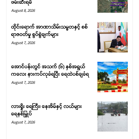
ဖမ်းဆီးရမိ
August 8, 2026
ထိုင်းရောက် အာဏာသိမ်းသမ္မတနှင့် စစ်
ရာဇဝတ်မှု စွပ်စွဲချက်များ
August 7, 2026
အောင်ပန်းတွင် အသက် (၆) နှစ်အရွယ်
ကလေး နားကပ်လုခံရပြီး ရေထဲပစ်ချခံရ
August 7, 2026
လားရှိုး ရေကြီး၊ နေအိမ်နှင့် လယ်များ
ရေနစ်မြှုပ်
August 7, 2026