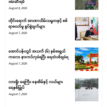
ဖမ်းဆီးရမိ
August 8, 2026
ထိုင်းရောက် အာဏာသိမ်းသမ္မတနှင့် စစ်
ရာဇဝတ်မှု စွပ်စွဲချက်များ
August 7, 2026
အောင်ပန်းတွင် အသက် (၆) နှစ်အရွယ်
ကလေး နားကပ်လုခံရပြီး ရေထဲပစ်ချခံရ
August 7, 2026
လားရှိုး ရေကြီး၊ နေအိမ်နှင့် လယ်များ
ရေနစ်မြှုပ်
August 7, 2026