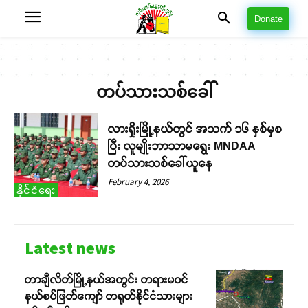
Donate
တပ်သားသစ်ခေါ်
လားရှိုးမြို့နယ်တွင် အသက် ၁၆ နှစ်မှစ
ပြီး လူမျိုးဘာသာမရွေး MNDAA
တပ်သားသစ်ခေါ်ယူနေ
February 4, 2026
နိုင်ငံရေး
Latest news
တာချီလိတ်မြို့နယ်အတွင်း တရားမဝင်
နယ်စပ်ဖြတ်ကျော် တရုတ်နိုင်ငံသားများ