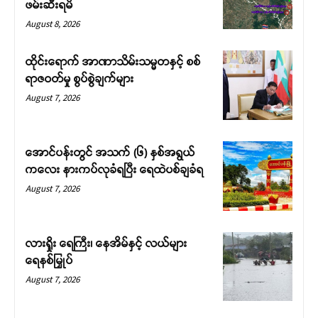
ဖမ်းဆီးရမိ
August 8, 2026
ထိုင်းရောက် အာဏာသိမ်းသမ္မတနှင့် စစ်
ရာဇဝတ်မှု စွပ်စွဲချက်များ
August 7, 2026
အောင်ပန်းတွင် အသက် (၆) နှစ်အရွယ်
ကလေး နားကပ်လုခံရပြီး ရေထဲပစ်ချခံရ
August 7, 2026
လားရှိုး ရေကြီး၊ နေအိမ်နှင့် လယ်များ
ရေနစ်မြှုပ်
August 7, 2026