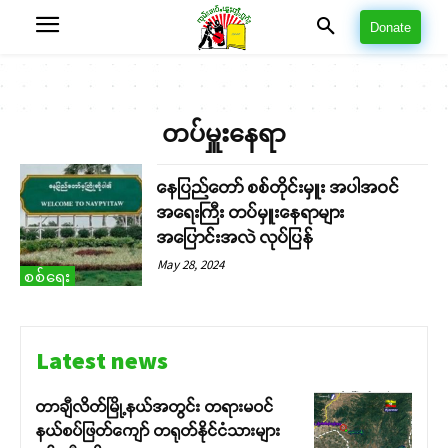
Donate
တပ်မှူးနေရာ
နေပြည်တော် စစ်တိုင်းမှူး အပါအဝင်
အရေးကြီး တပ်မှူးနေရာများ
အပြောင်းအလဲ လုပ်ပြန်
May 28, 2024
စစ်ရေး
Latest news
တာချီလိတ်မြို့နယ်အတွင်း တရားမဝင်
နယ်စပ်ဖြတ်ကျော် တရုတ်နိုင်ငံသားများ