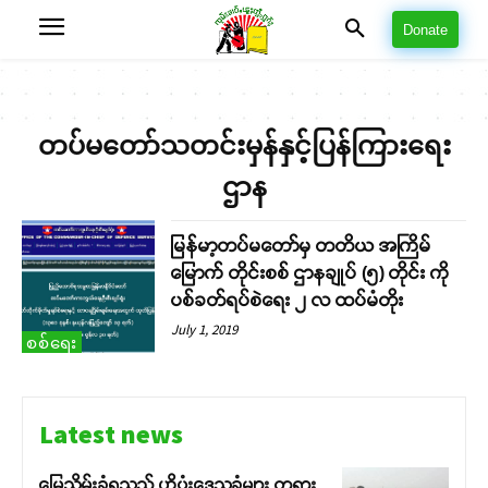
Donate
တပ်မတော်သတင်းမှန်နှင့်ပြန်ကြားရေး
ဌာန
မြန်မာ့တပ်မတော်မှ တတိယ အကြိမ်
မြောက် တိုင်းစစ် ဌာနချုပ် (၅) တိုင်း ကို
ပစ်ခတ်ရပ်စဲရေး ၂ လ ထပ်မံတိုး
July 1, 2019
စစ်ရေး
Latest news
မြေသိမ်းခံရသည့် ဟိုပုံးဒေသခံများ တရား