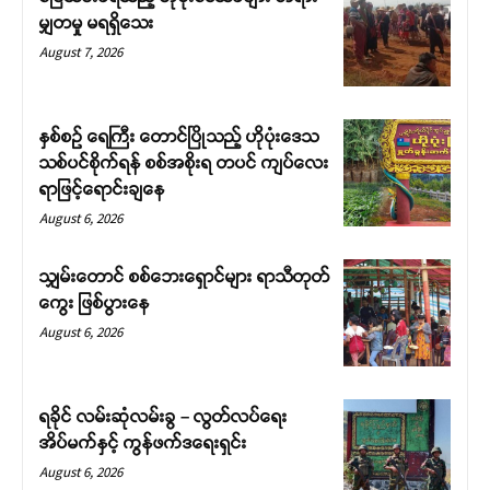
မျှတမှု မရရှိသေး
August 7, 2026
နှစ်စဉ် ရေကြီး တောင်ပြိုသည့် ဟိုပုံးဒေသ
သစ်ပင်စိုက်ရန် စစ်အစိုးရ တပင် ကျပ်လေး
ရာဖြင့်ရောင်းချနေ
August 6, 2026
သျှမ်းတောင် စစ်ဘေးရှောင်များ ရာသီတုတ်
ကွေး ဖြစ်ပွားနေ
August 6, 2026
ရခိုင် လမ်းဆုံလမ်းခွ – လွတ်လပ်ရေး
အိပ်မက်နှင့် ကွန်ဖက်ဒရေးရှင်း
August 6, 2026