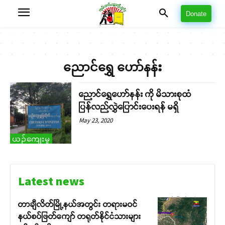
Donate
ညောင်ရွှေ ဟော်နန်း
ညောင်ရွှေဟော်နန်း ကို မိသားစုထံ
ပြန်လည်လွှဲပြောင်းပေးရန် မရှိ
May 23, 2020
ယဉ်ကျေးမှု
Latest news
တာချီလိတ်မြို့နယ်အတွင်း တရားမဝင်
နယ်စပ်ဖြတ်ကျော် တရုတ်နိုင်ငံသားများ