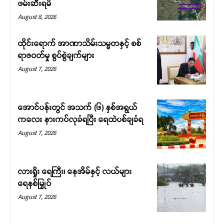
ဖမ်းဆီးရမိ
August 8, 2026
ထိုင်းရောက် အာဏာသိမ်းသမ္မတနှင့် စစ်
ရာဇဝတ်မှု စွပ်စွဲချက်များ
August 7, 2026
အောင်ပန်းတွင် အသက် (၆) နှစ်အရွယ်
ကလေး နားကပ်လုခံရပြီး ရေထဲပစ်ချခံရ
August 7, 2026
လားရှိုး ရေကြီး၊ နေအိမ်နှင့် လယ်များ
ရေနစ်မြှုပ်
August 7, 2026