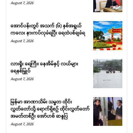
August 7, 2026
အောင်ပန်းတွင် အသက် (၆) နှစ်အရွယ်
ကလေး နားကပ်လုခံရပြီး ရေထဲပစ်ချခံရ
August 7, 2026
လားရှိုး ရေကြီး၊ နေအိမ်နှင့် လယ်များ
ရေနစ်မြှုပ်
August 7, 2026
မြန်မာ အာဏာသိမ်း သမ္မတ ထိုင်း
လွှတ်တော်သို့ ရောက်ရှိစဉ် ထိုင်းလွှတ်တော်
အမတ်တစ်ဦး အော်ဟစ် ဆန္ဒပြ
August 7, 2026