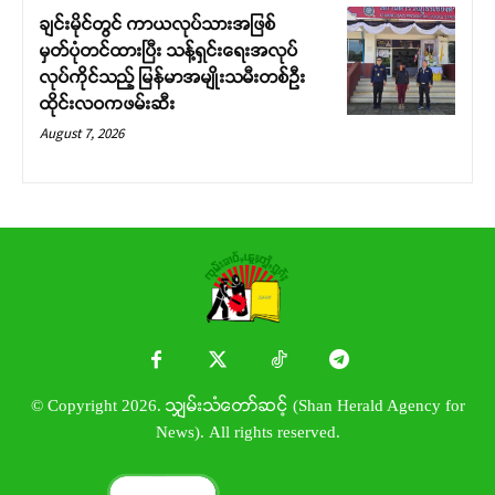
ချင်းမိုင်တွင် ကာယလုပ်သားအဖြစ်
မှတ်ပုံတင်ထားပြီး သန့်ရှင်းရေးအလုပ်
လုပ်ကိုင်သည့် မြန်မာအမျိုးသမီးတစ်ဦး
ထိုင်းလဝကဖမ်းဆီး
August 7, 2026
© Copyright 2026. သျှမ်းသံတော်ဆင့် (Shan Herald Agency for
News). All rights reserved.