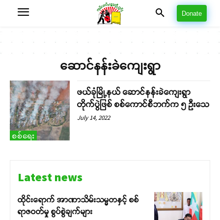
Donate
ဆောင်နန်းခဲကျေးရွာ
ဖယ်ခုံမြို့နယ် ဆောင်နန်းခဲကျေးရွာ
တိုက်ပွဲဖြစ် စစ်ကောင်စီဘက်က ၅ ဦးသေ
July 14, 2022
စစ်ရေး
Latest news
ထိုင်းရောက် အာဏာသိမ်းသမ္မတနှင့် စစ်
ရာဇဝတ်မှု စွပ်စွဲချက်များ