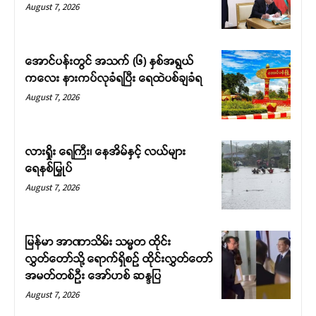
August 7, 2026
အောင်ပန်းတွင် အသက် (၆) နှစ်အရွယ်
ကလေး နားကပ်လုခံရပြီး ရေထဲပစ်ချခံရ
August 7, 2026
လားရှိုး ရေကြီး၊ နေအိမ်နှင့် လယ်များ
ရေနစ်မြှုပ်
August 7, 2026
မြန်မာ အာဏာသိမ်း သမ္မတ ထိုင်း
လွှတ်တော်သို့ ရောက်ရှိစဉ် ထိုင်းလွှတ်တော်
အမတ်တစ်ဦး အော်ဟစ် ဆန္ဒပြ
August 7, 2026