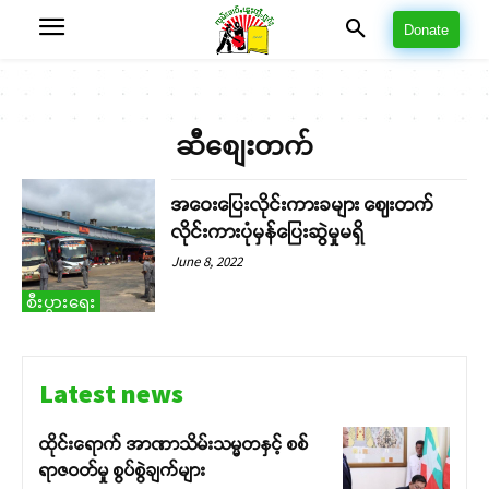
Donate
ဆီစျေးတက်
အဝေးပြေးလိုင်းကားခများ ဈေးတက်
လိုင်းကားပုံမှန်ပြေးဆွဲမှုမရှိ
June 8, 2022
စီးပွားရေး
Latest news
ထိုင်းရောက် အာဏာသိမ်းသမ္မတနှင့် စစ်
ရာဇဝတ်မှု စွပ်စွဲချက်များ