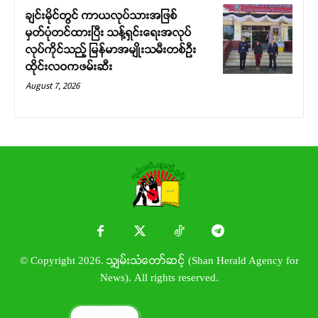
ချင်းမိုင်တွင် ကာယလုပ်သားအဖြစ်
မှတ်ပုံတင်ထားပြီး သန့်ရှင်းရေးအလုပ်
လုပ်ကိုင်သည့် မြန်မာအမျိုးသမီးတစ်ဦး
ထိုင်းလဝကဖမ်းဆီး
August 7, 2026
© Copyright 2026. သျှမ်းသံတော်ဆင့် (Shan Herald Agency for
News). All rights reserved.