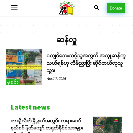
Donate
ဆန်လှူ
ငလျင်ဘေးသင့်သူအတွက် အလှူဆန်ကူ
သယ်ရန်ဟု လိမ်ညာပြီး ဆိုင်ကယ်လုယူ
သွား
April 7, 2025
မှုခင်း
Latest news
တာချီလိတ်မြို့နယ်အတွင်း တရားမဝင်
နယ်စပ်ဖြတ်ကျော် တရုတ်နိုင်ငံသားများ