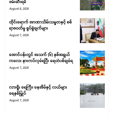
ဖမ်းဆီးရမိ
August 8, 2026
ထိုင်းရောက် အာဏာသိမ်းသမ္မတနှင့် စစ်
ရာဇဝတ်မှု စွပ်စွဲချက်များ
August 7, 2026
အောင်ပန်းတွင် အသက် (၆) နှစ်အရွယ်
ကလေး နားကပ်လုခံရပြီး ရေထဲပစ်ချခံရ
August 7, 2026
လားရှိုး ရေကြီး၊ နေအိမ်နှင့် လယ်များ
ရေနစ်မြှုပ်
August 7, 2026