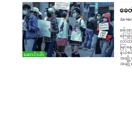
ခေတ
Sai Har
စစ်အာ
ကြေငြ
လာတာတ
မြင်နေရပါတယ်။ အချို့
နယ်စပ
ဆောင်းပါး
အချို
အချို့