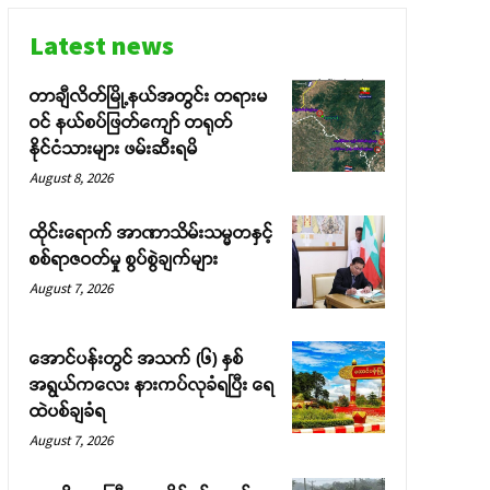
Latest news
တာချီလိတ်မြို့နယ်အတွင်း တရားမ
ဝင် နယ်စပ်ဖြတ်ကျော် တရုတ်
နိုင်ငံသားများ ဖမ်းဆီးရမိ
August 8, 2026
ထိုင်းရောက် အာဏာသိမ်းသမ္မတနှင့်
စစ်ရာဇဝတ်မှု စွပ်စွဲချက်များ
August 7, 2026
အောင်ပန်းတွင် အသက် (၆) နှစ်
အရွယ်ကလေး နားကပ်လုခံရပြီး ရေ
ထဲပစ်ချခံရ
August 7, 2026