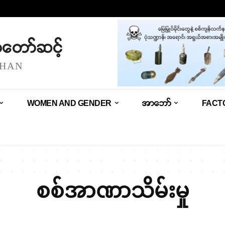
သံတော်ဆင့်
SHAN
WOMEN AND GENDER
အာဘော်
FACT
စစ်အာဏာသိမ်းမှု