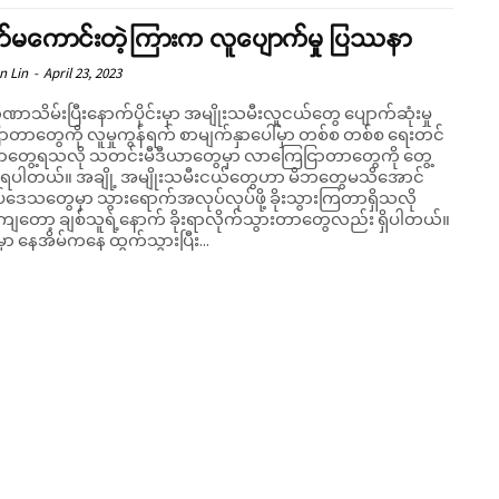
်မကောင်းတဲ့ကြားက လူပျောက်မှု ပြဿနာ
n Lin
-
April 23, 2023
ဏာသိမ်းပြီးနောက်ပိုင်းမှာ အမျိုးသမီးလူငယ်တွေ ပျောက်ဆုံးမှု
ာတာတွေကို လူမှုကွန်ရက် စာမျက်နှာပေါ်မှာ တစ်စ တစ်စ ရေးတင်
ွေ့ရသလို သတင်းမီဒီယာတွေမှာ လာကြေငြာတာတွေကို တွေ့
 အမျိုးသမီးငယ်တွေဟာ မိဘတွေမသိအောင်
်ဒေသတွေမှာ သွားရောက်အလုပ်လုပ်ဖို့ ခိုးသွားကြတာရှိသလို
့ကျတော့ ချစ်သူရဲ့နောက် ခိုးရာလိုက်သွားတာတွေလည်း ရှိပါတယ်။
မှာ နေအိမ်ကနေ ထွက်သွားပြီး...