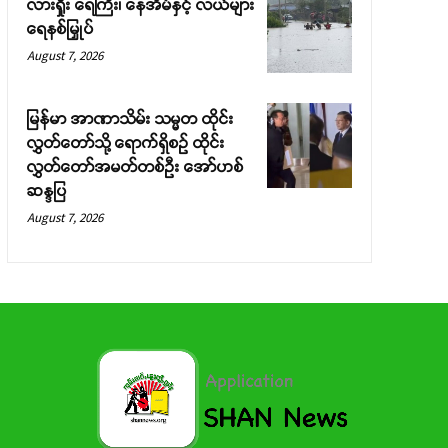
လားရှိုး ရေကြီး၊ နေအိမ်နှင့် လယ်များ
ရေနစ်မြှုပ်
August 7, 2026
မြန်မာ အာဏာသိမ်း သမ္မတ ထိုင်း
လွှတ်တော်သို့ ရောက်ရှိစဉ် ထိုင်း
လွှတ်တော်အမတ်တစ်ဦး အော်ဟစ်
ဆန္ဒပြ
August 7, 2026