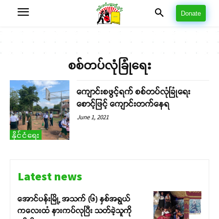
Donate
စစ်တပ်လုံခြုံရေး
ကျောင်းစဖွင့်ရက် စစ်တပ်လုံခြုံရေး
စောင့်ဖြင့် ကျောင်းတက်နေရ
June 1, 2021
နိုင်ငံရေး
Latest news
အောင်ပန်းမြို့ အသက် (၆) နှစ်အရွယ်
ကလေးထံ နားကပ်လုပြီး သတ်ခဲ့သူကို