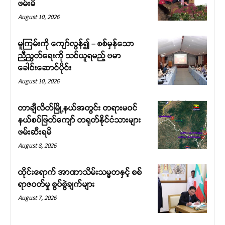
ဖမ်းမိ
August 10, 2026
မူကြမ်းကို ကျော်လွန်၍ – စစ်မှန်သော
ညီညွတ်ရေးကို သင်ယူရမည့် ဗမာ
ခေါင်းဆောင်ပိုင်း
August 10, 2026
တာချီလိတ်မြို့နယ်အတွင်း တရားမဝင်
နယ်စပ်ဖြတ်ကျော် တရုတ်နိုင်ငံသားများ
ဖမ်းဆီးရမိ
August 8, 2026
ထိုင်းရောက် အာဏာသိမ်းသမ္မတနှင့် စစ်
ရာဇဝတ်မှု စွပ်စွဲချက်များ
August 7, 2026