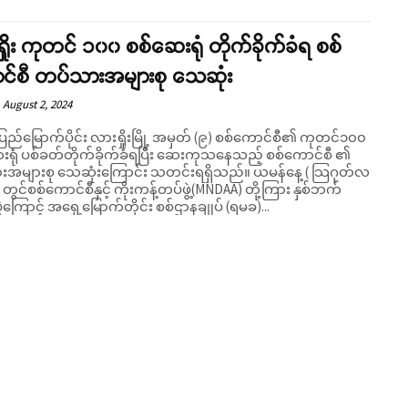
ှိုး ကုတင် ၁၀၀ စစ်ဆေးရုံ တိုက်ခိုက်ခံရ စစ်
င်စီ တပ်သားအများစု သေဆုံး
August 2, 2024
ပြည်မြောက်ပိုင်း လားရှိုးမြို့ အမှတ် (၉) စစ်ကောင်စီ၏ ကုတင်၁၀၀
းရုံ ပစ်ခတ်တိုက်ခိုက်ခံရပြီး ဆေးကုသနေသည့် စစ်ကောင်စီ ၏
များစု သေဆုံးကြောင်း သတင်းရရှိသည်။ ယမန်နေ့ ( သြဂုတ်လ
Support SHAN
တွင်စစ်ကောင်စီနှင့် ကိုးကန့်တပ်ဖွဲ့(MNDAA) တို့ကြား နှစ်ဘက်
ွဲကြောင့် အရှေ့မြောက်တိုင်း စစ်ဌာနချုပ် (ရမခ)...
Your support keeps our voice strong. Join us today and help create
a future where every story is heard, every voice counts, and justice
can thrive.
Donate Now