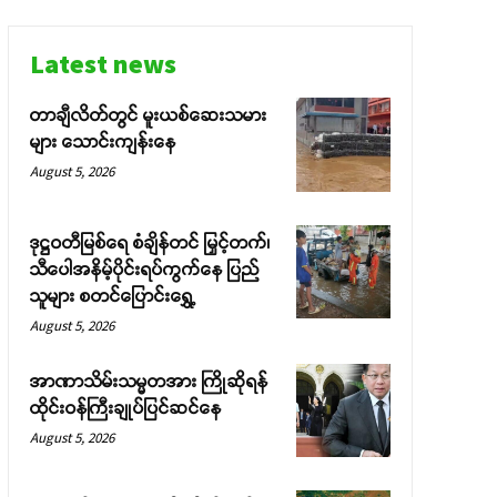
Latest news
တာချီလိတ်တွင် မူးယစ်ဆေးသမား
များ သောင်းကျန်းနေ
August 5, 2026
ဒုဋ္ဌဝတီမြစ်ရေ စံချိန်တင် မြှင့်တက်၊
သီပေါအနိမ့်ပိုင်းရပ်ကွက်နေ ပြည်
သူများ စတင်ပြောင်းရွှေ့
August 5, 2026
အာဏာသိမ်းသမ္မတအား ကြိုဆိုရန်
ထိုင်းဝန်ကြီးချုပ်ပြင်ဆင်နေ
August 5, 2026