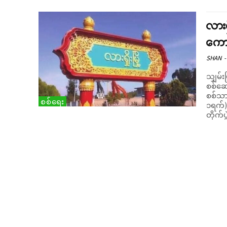
လားရ
ကော
SHAN
-
သျှမ်း
စစ်ဆေ
စစ်သားအ
စစ်ရေး
၁ရက်) 
တိုက်ပ