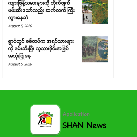
ကျားဖြန့်သမားများကို တိုက်ဖျက်
ဖမ်းဆီးသော်လည်း ဆက်လက် ကြီး
ထွားနေဆဲ
August 5, 2026
ရွာငံတွင် စစ်တပ်က အရပ်သားများ
ကို ဖမ်းဆီးပြီး လူသားဒိုင်းအဖြစ်
အသုံးပြုနေ
August 5, 2026