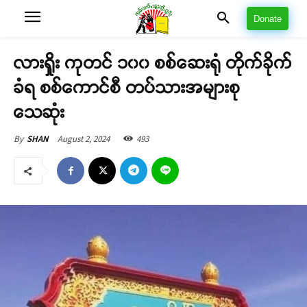
Donate
လားရှိုး ကုတင် ၁၀၀ စစ်ဆေးရုံ တိုက်ခိုက်
ခံရ စစ်ကောင်စီ တပ်သားအများစု
သေဆုံး
August 2, 2024
493
By
SHAN