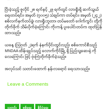
ပြီးခဲ့သည့် ဇူလိုင် ၂၈ ရက်နှင့် ၂၉ ရက်တွင် လားရှိုးရှိ ဆက်သွယ်
ရေးတပ်ရင်း၊ အမှတ် (၇၀၀၅) သံချပ်ကာ တပ်ရင်း၊ အမှတ် (၂၄၂)
စစ်လက်နက်တပ်ခွဲ၊ လားရှိုးဘူတာ၊ တပ်မတော် ဂေါက်ကွင်း တို့ကို
တိုက်ခိုက် သိမ်းပိုက်ခဲ့ကြောင်း ကိုးကန့် ပူးပေါင်းတပ်က ထုတ်ပြန်
ထားသည်။
ယနေ့ (သြဂုတ် ၂)ရက် နံနက်ပိုင်းတွင်လည်း စစ်ကောင်စီသည်
MNDAA ထိန်းချုပ်သည့် လောက်ကိုင်မြို့ ရှိ ပြည်သူ့ဆေးရုံ ကို
လေကြောင်း ဖြင့် ဗုံးကြဲတိုက်ခိုက်ခဲ့သည်။
အလုပ်သင် သတင်းထောက် နန်းလရောင် ရေးသားသည်။
Leave a Comments
သတင်း
စစ်ရေး
နိုင်ငံရေး