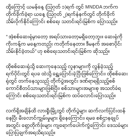
ထို့ကြောင့် ယမန်နေ့ (သြဂုတ် ၁)ရက် တွင် MNDDA ဘက်က
တိုက်ခိုက်ခဲ့ရာ ယနေ့ (သြဂုတ် ၂)ရက်နံနက်တွင် တိုက်ခိုက်
သိမ်းပိုက်နိုင်ကြောင်း စစ်ရေး သတင်းရင်းမြစ်က ပြောသည်။
“ အဲ့စစ်ဆေးရုံမှာတော့ အရပ်သားတော့မရှိတော့ဘူး။ ဆေးရုံကို
ကိုးကန့်က မနေ့ကတည်း ကတိုက်နေတာ။ ဒီမနက် အစောပိုင်း
သိမ်းနိုင်ခဲ့တယ်” ဟု စစ်ရေးသတင်းရင်းမြစ်က ဆိုသည်။
ထိုစစ်ဆေးရုံသို့ ဆေးကုနေသည့် လူနာများကို လွန်ခဲ့သည့်
ရက်ပိုင်းတွင် ရပခ ထဲသို့ ရွှေ့ပြောင်းခဲ့ပြီးဖြစ်ကြောင်း၊ ထိုစစ်ဆေး
ရုံတွင် တက်နေသူသည် တိုက်ပွဲအတွင်း ဒဏ်ရာရရှိသည့်စစ်
ကောင်စီတပ်သားများဖြစ်ပြီး၊ စစ်သားများအများစု အသတ်ခံရ
ကြောင်း စစ်ရေးသတင်းရင်းမြစ်က ထပ်လောင်းပြောသည်။
လက်ရှိအချိန်ထိ လားရှိုးမြို့တွင် တိုက်ပွဲများ ဆက်လက်ပြင်းထန်
နေပြီး မီးလောင်ကျွမ်းမှုများ ရှိနေကြောင်း၊ ရမခ စစ်ဌာနချုပ်
အတွင်း ရှော့တိုက်ဒုံးများ ကျရောက်ပေါက်ကွဲကြောင်း ဒေသခံများ
ပြောပြချက်အရသိရသည်။