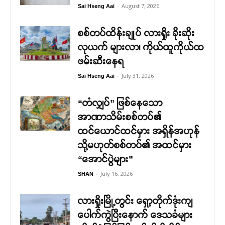
-
August 7, 2026
Sai Hseng Aai
စစ်တပ်ထိန်းချုပ် လားရှိုး ခိုးဆိုး
လုယက် များလာ၊ ကိုယ်ထူကိုယ်ထ
ဖမ်းဆီးနေရ
-
July 31, 2026
Sai Hseng Aai
“တံလျှပ်” ဖြစ်နေသော
အာဏာသိမ်းစစ်တပ်၏
ထင်ယောင်ထင်မှား အရှိန်အဟုန်
သို့မဟုတ်စစ်တပ်၏ အထင်မှား
“အောင်ပွဲများ”
-
July 16, 2026
SHAN
လားရှိုးမြို့တွင်း ရှော့တိုက်ဒုံးကျ
ပေါက်ကွဲပြီးနောက် ဒေသခံများ