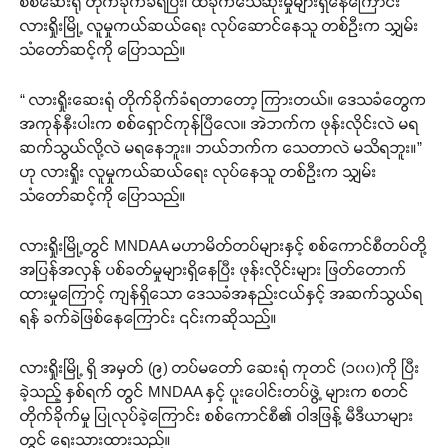
စစ်ဆေးရုံ တိုက်ခိုက်ခံရပြီး၊ ထိခိုက်သေဆုံးမှုများရှိနေကြောင်း
လားရှိုးမြို့ လူမှုကယ်ဆယ်ရေး လုပ်ဆောင်နေသူ တစ်ဦးက သျှမ်း
သံတော်ဆင့်ကို ပြောသည်။
“ လားရှိုးဆေးရုံ တိုက်ခိုက်ခံရတာတော့ ကြားတယ်။ ဒေသခံတွေက
အကုန်နီးပါးက စစ်ရှောင်ကုန်ပြီလေ။ အဲဘက်က ဖုန်းလိုင်းလဲ မရ
ဆက်သွယ်လို့လဲ မရနေဘူး။ ဘယ်ဘက်က သေတာလဲ မသိရဘူး။”
ဟု လားရှိုး လူမှုကယ်ဆယ်ရေး လုပ်နေသူ တစ်ဦးက သျှမ်း
သံတော်ဆင့်ကို ပြောသည်။
လားရှိုးမြို့တွင် MNDAA မဟာမိတ်တပ်များနှင့် စစ်ကောင်စီတပ်တို့
အပြန်အလှန် ပစ်ခတ်မှုများရှိနေပြီး ဖုန်းလိုင်းများ ဖြတ်တောက်
ထားမှုကြောင့် ကျန်ရှိသော ဒေသခံအနည်းငယ်နှင့် အဆက်သွယ်ရ
ရန် ခက်ခဲဖြစ်နေကြောင်း ၎င်းကဆိုသည်။
လားရှိုးမြို့ ရှိ အမှတ် (၉) တပ်မတော် ဆေးရုံ ကုတင် (၁၀၀)ကို ပြီး
ခဲ့သည့် နှစ်ရက် တွင် MNDAA နှင့် ပူးပေါင်းတပ်ဖွဲ့ များက စတင်
တိုက်ခိုက်မှု ပြုလုပ်ခဲ့ကြောင်း စစ်ကောင်စီ၏ ဝါဒဖြန့် မီဒီယာများ
တွင် ရေးသားထားသည်။