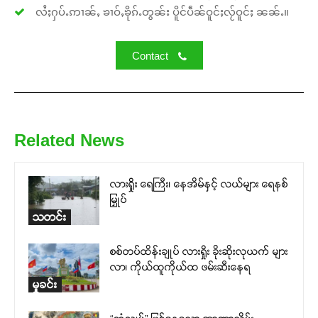
လႆႈႁပ်ႉဢၢၼ်ႇ ၶၢဝ်ႇၶိုၵ်ႉတွၼ်း ပိူင်ပဵၼ်ဝူင်ႈလႂ်ဝူင်ႈ ၼၼ်ႉ။
Contact
Related News
လားရှိုး ရေကြီး၊ နေအိမ်နှင့် လယ်များ ရေနစ်
မြှုပ်
သတင်း
စစ်တပ်ထိန်းချုပ် လားရှိုး ခိုးဆိုးလုယက် များ
လာ၊ ကိုယ်ထူကိုယ်ထ ဖမ်းဆီးနေရ
မှုခင်း