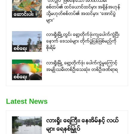
“တံလျှပ်” ဖြစ်နေသော အာဏာသိမ်း
စစ်တပ်၏ ထင်ယောင်ထင်မှား အရှိန်အဟုန်
သို့မဟုတ်စစ်တပ်၏ အထင်မှား “အောင်ပွဲ
ဆောင်းပါး
များ”
လားရှိုးမြို့တွင်း ရှော့တိုက်ဒုံးကျပေါက်ကွဲပြီး
နောက် ဒေသခံများ တိုက်ပွဲပြန်ဖြစ်မည်ကို
စိုးရိမ်
စစ်ရေး
လားရှိုးမြို့ ရှော့တိုက်ဒုံး ပေါက်ကွဲမှုကြောင့်
အမျိုးသမီးတစ်ဦးသေဆုံး၊ တစ်ဦးဒဏ်ရာရ
စစ်ရေး
Latest News
လားရှိုး ရေကြီး၊ နေအိမ်နှင့် လယ်
များ ရေနစ်မြှုပ်