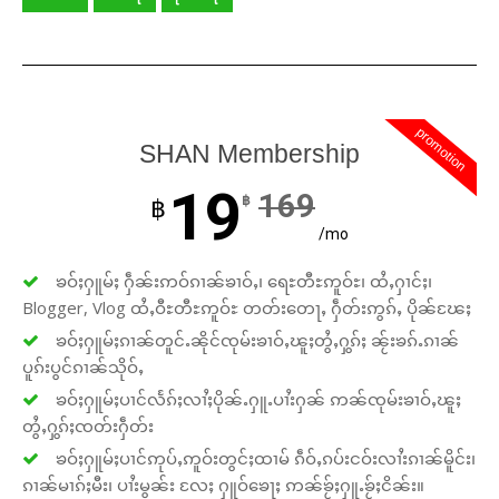
promotion
SHAN Membership
19
169
฿
฿
/mo
ၶဝ်ႈႁူမ်ႈ ႁဵၼ်းဢဝ်ၵၢၼ်ၶၢဝ်ႇ၊ ရေႊတီႊဢူဝ်ႊ၊ ထႆႇႁၢင်ႈ၊
Blogger, Vlog ထႆႇဝီႊတီႊဢူဝ်ႊ တတ်းတေႃႇ ႁဵတ်းဢွၵ်ႇ ပိုၼ်ၽႄႈ
ၶဝ်ႈႁူမ်ႈၵၢၼ်တူင်ႉၼိုင်ၸုမ်းၶၢဝ်ႇၽူႈတွႆႇႁွၵ်ႈ ၼႂ်းၶၵ်ႉၵၢၼ်
ပူၵ်းပွင်ၵၢၼ်သိုဝ်ႇ
ၶဝ်ႈႁူမ်ႈပၢင်လႅၵ်ႈလၢႆႈပိုၼ်ႉႁူႉပၢႆးႁၼ် ဢၼ်ၸုမ်းၶၢဝ်ႇၽူႈ
တွႆႇႁွၵ်ႈၸတ်းႁဵတ်း
ၶဝ်ႈႁူမ်ႈပၢင်ဢုပ်ႇဢူဝ်းတွင်ႈထၢမ် ၵဵဝ်ႇၵပ်းငဝ်းလၢႆးၵၢၼ်မိူင်း၊
ၵၢၼ်မၢၵ်ႈမီး၊ ပၢႆးမွၼ်း လႄႈ ႁူဝ်ၶေႃႈ ဢၼ်ၶႂ်ႈႁူႉၶႂ်ႈငိၼ်း။