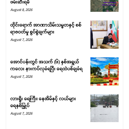
ဖမ်းဆီးရမိ
August 8, 2026
ထိုင်းရောက် အာဏာသိမ်းသမ္မတနှင့် စစ်
ရာဇဝတ်မှု စွပ်စွဲချက်များ
August 7, 2026
အောင်ပန်းတွင် အသက် (၆) နှစ်အရွယ်
ကလေး နားကပ်လုခံရပြီး ရေထဲပစ်ချခံရ
August 7, 2026
လားရှိုး ရေကြီး၊ နေအိမ်နှင့် လယ်များ
ရေနစ်မြှုပ်
August 7, 2026