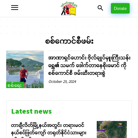
Donate
စစ်ကောင်စီဖမ်း
အာဏာရှင်ဟောင်း ဗိုလ်ချုပ်မှူးကြီးသန်း
ရွှေ၏ သမက် ဒေါက်တာနေစိုးမောင် ကို
စစ်ကောင်စီ ဖမ်းဆီးတရားစွဲ
October 25, 2024
စစ်ရေး
Latest news
တာချီလိတ်မြို့နယ်အတွင်း တရားမဝင်
နယ်စပ်ဖြတ်ကျော် တရုတ်နိုင်ငံသားများ