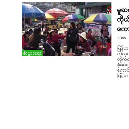
မူဆယ
ကိုယ
ကော
SHAN
-
မြန်မာ
စီးပွားရေး
လှဲလှ
လိုက်လ
စုံစမ်းသိရှိရသည်။ ယမန်
ကောင်စ
မြန်မာ.