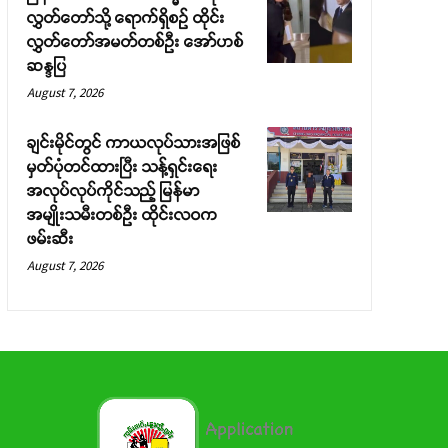
လွှတ်တော်သို့ ရောက်ရှိစဉ် ထိုင်း
လွှတ်တော်အမတ်တစ်ဦး အော်ဟစ်
ဆန္ဒပြ
August 7, 2026
ချင်းမိုင်တွင် ကာယလုပ်သားအဖြစ်
မှတ်ပုံတင်ထားပြီး သန့်ရှင်းရေး
အလုပ်လုပ်ကိုင်သည့် မြန်မာ
အမျိုးသမီးတစ်ဦး ထိုင်းလဝက
ဖမ်းဆီး
August 7, 2026