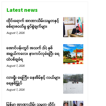
Latest news
ထိုင်းရောက် အာဏာသိမ်းသမ္မတနှင့်
စစ်ရာဇဝတ်မှု စွပ်စွဲချက်များ
August 7, 2026
အောင်ပန်းတွင် အသက် (၆) နှစ်
အရွယ်ကလေး နားကပ်လုခံရပြီး ရေ
ထဲပစ်ချခံရ
August 7, 2026
လားရှိုး ရေကြီး၊ နေအိမ်နှင့် လယ်များ
ရေနစ်မြှုပ်
August 7, 2026
မြန်မာ အာဏာသိမ်း သမ္မတ ထိုင်း