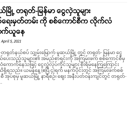
်မြို့ တရုတ်-မြန်မာ ငွေလှဲသူများ
်ရေးမှတ်တမ်း ကို စစ်ကောင်စီက လိုက်လံ
က်ယူနေ
April 5, 2021
-တရုတ်နယ်စပ် သျှမ်းမြောက် မူဆယ်မြို့ တွင် တရုတ်- မြန်မာ ငွေ
ယ်ပေးသည့်သူများ၏ အမည်စာရင်းကို အကြမ်းဖက် စစ်ကောင်စီမှ
ံကောက်နေသဖြင့် ငွေလွှဲလုပ်ကိုင်သူများ စိုးရိမ်နေကြကြောင်း
နေ့ (ဧပြီ ၄)ရက် မနက်ပိုင်းတွင် အကြမ်းဖက်စစ်
ီ အုပ်စုမှ မူဆယ်မြို့ နာရီစဉ်၊ ဈေး အနီးပတ်ဝန်းကျင်တွင် တရုတ်-
..