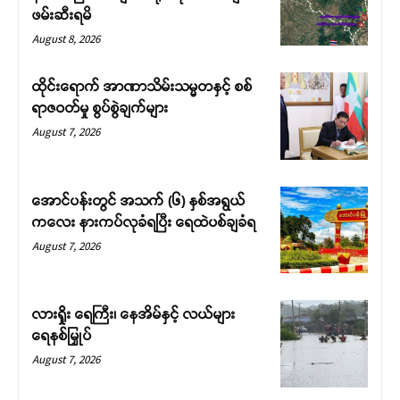
ဖမ်းဆီးရမိ
August 8, 2026
ထိုင်းရောက် အာဏာသိမ်းသမ္မတနှင့် စစ်
ရာဇဝတ်မှု စွပ်စွဲချက်များ
August 7, 2026
အောင်ပန်းတွင် အသက် (၆) နှစ်အရွယ်
ကလေး နားကပ်လုခံရပြီး ရေထဲပစ်ချခံရ
August 7, 2026
လားရှိုး ရေကြီး၊ နေအိမ်နှင့် လယ်များ
ရေနစ်မြှုပ်
August 7, 2026