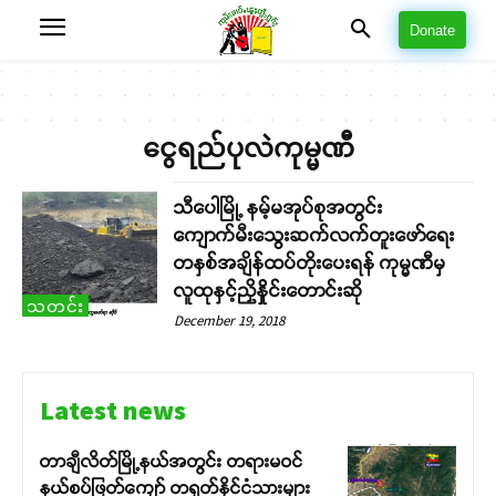
Donate
ငွေရည်ပုလဲကုမ္မဏီ
သီပေါမြို့ နမ့်မအုပ်စုအတွင်း
ကျောက်မီးသွေးဆက်လက်တူးဖော်ရေး
တနှစ်အချိန်ထပ်တိုးပေးရန် ကုမ္မဏီမှ
လူထုနှင့်ညှိနှိုင်းတောင်းဆို
သတင်း
December 19, 2018
Latest news
တာချီလိတ်မြို့နယ်အတွင်း တရားမဝင်
နယ်စပ်ဖြတ်ကျော် တရုတ်နိုင်ငံသားများ