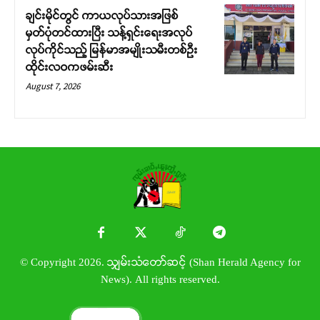
ချင်းမိုင်တွင် ကာယလုပ်သားအဖြစ်
မှတ်ပုံတင်ထားပြီး သန့်ရှင်းရေးအလုပ်
လုပ်ကိုင်သည့် မြန်မာအမျိုးသမီးတစ်ဦး
ထိုင်းလဝကဖမ်းဆီး
August 7, 2026
© Copyright 2026. သျှမ်းသံတော်ဆင့် (Shan Herald Agency for
News). All rights reserved.