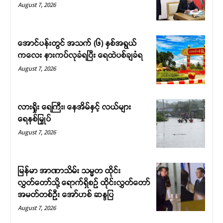
August 7, 2026
အောင်ပန်းတွင် အသက် (၆) နှစ်အရွယ်
ကလေး နားကပ်လုခံရပြီး ရေထဲပစ်ချခံရ
August 7, 2026
လားရှိုး ရေကြီး၊ နေအိမ်နှင့် လယ်များ
ရေနစ်မြှုပ်
August 7, 2026
မြန်မာ အာဏာသိမ်း သမ္မတ ထိုင်း
လွှတ်တော်သို့ ရောက်ရှိစဉ် ထိုင်းလွှတ်တော်
အမတ်တစ်ဦး အော်ဟစ် ဆန္ဒပြ
August 7, 2026