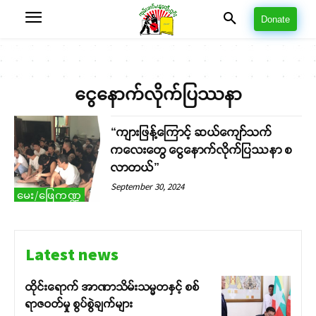
Donate
ငွေနောက်လိုက်ပြဿနာ
“ကျားဖြန့်ကြောင့် ဆယ်ကျော်သက်
ကလေးတွေ ငွေနောက်လိုက်ပြဿနာ စ
လာတယ်”
September 30, 2024
မေး/ဖြေကဏ္ဍ
Latest news
ထိုင်းရောက် အာဏာသိမ်းသမ္မတနှင့် စစ်
ရာဇဝတ်မှု စွပ်စွဲချက်များ