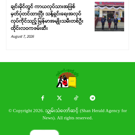
ချင်းမိုင်တွင် ကာယလုပ်သားအဖြစ်
မှတ်ပုံတင်ထားပြီး သန့်ရှင်းရေးအလုပ်
လုပ်ကိုင်သည့် မြန်မာအမျိုးသမီးတစ်ဦး
ထိုင်းလဝကဖမ်းဆီး
August 7, 2026
© Copyright 2026. သျှမ်းသံတော်ဆင့် (Shan Herald Agency for
News). All rights reserved.