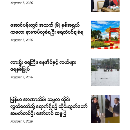
August 7, 2026
အောင်ပန်းတွင် အသက် (၆) နှစ်အရွယ်
ကလေး နားကပ်လုခံရပြီး ရေထဲပစ်ချခံရ
August 7, 2026
လားရှိုး ရေကြီး၊ နေအိမ်နှင့် လယ်များ
ရေနစ်မြှုပ်
August 7, 2026
မြန်မာ အာဏာသိမ်း သမ္မတ ထိုင်း
လွှတ်တော်သို့ ရောက်ရှိစဉ် ထိုင်းလွှတ်တော်
အမတ်တစ်ဦး အော်ဟစ် ဆန္ဒပြ
August 7, 2026