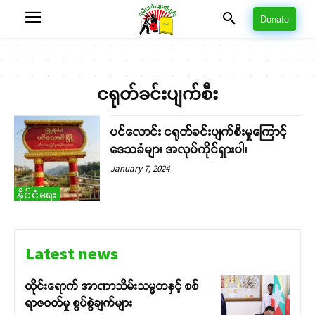
Donate
ငရုတ်ခင်းပျက်စီး
ပင်လောင်း ငရုတ်ခင်းပျက်စီးမှုကြောင့်
ဒေသခံများ အလုပ်ကိုင်ရှားပါး
January 7, 2024
နိုင်ငံရေး
Latest news
ထိုင်းရောက် အာဏာသိမ်းသမ္မတနှင့် စစ်
ရာဇဝတ်မှု စွပ်စွဲချက်များ