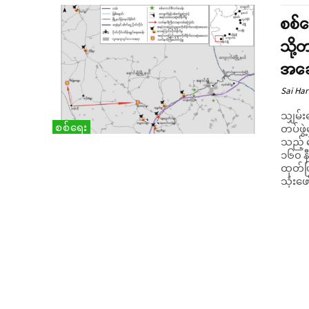
စစ်က
သို့
အဆေ
Sai Har
သျှမ်
စစ်ရေး
တပ်ဖွဲ
သည့် 
၁၆၀ နီ
ထုတ်ပြန်လိုက်သည
သုံးဖ