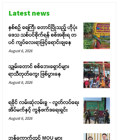
Latest news
နှစ်စဉ် ရေကြီး တောင်ပြိုသည့် ဟိုပုံး
ဒေသ သစ်ပင်စိုက်ရန် စစ်အစိုးရ တ
ပင် ကျပ်လေးရာဖြင့်ရောင်းချနေ
August 6, 2026
သျှမ်းတောင် စစ်ဘေးရှောင်များ
ရာသီတုတ်ကွေး ဖြစ်ပွားနေ
August 6, 2026
ရခိုင် လမ်းဆုံလမ်းခွ – လွတ်လပ်ရေး
အိပ်မက်နှင့် ကွန်ဖက်ဒရေးရှင်း
August 6, 2026
ဘန်ကောက်တွင် MOU များ