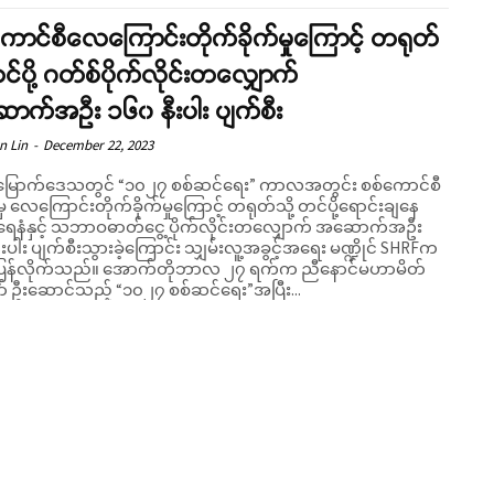
ောင်စီလေကြောင်းတိုက်ခိုက်မှုကြောင့် တရုတ်
တင်ပို့ ဂတ်စ်ပိုက်လိုင်းတလျှောက်
ာက်အဦး ၁၆၀ နီးပါး ပျက်စီး
n Lin
-
December 22, 2023
းမြောက်ဒေသတွင် “၁၀၂၇ စစ်ဆင်ရေး” ကာလအတွင်း စစ်ကောင်စီ
့မှ လေကြောင်းတိုက်ခိုက်မှုကြောင့် တရုတ်သို့ တင်ပို့ရောင်းချနေ
ရေနံနှင့် သဘာဝဓာတ်ငွေ့ ပိုက်လိုင်းတလျှောက် အဆောက်အဦး
းပါး ပျက်စီးသွားခဲ့ကြောင်း သျှမ်းလူ့အခွင့်အရေး မဏ္ဍိုင် SHRFက
်။ အောက်တိုဘာလ ၂၇ ရက်က ညီနောင်မဟာမိတ်
ော် ဦးဆောင်သည့် “၁၀၂၇ စစ်ဆင်ရေး”အပြီး...