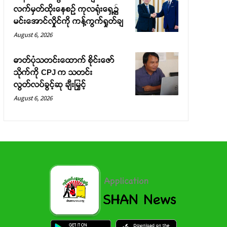
လက်မှတ်ထိုးနေစဉ် ကုလရုံးရှေ့၌
မင်းအောင်လှိုင်ကို ကန့်ကွက်ရှုတ်ချ
August 6, 2026
ဓာတ်ပုံသတင်းထောက် စိုင်းဇော်
သိုက်ကို CPJ က သတင်း
လွတ်လပ်ခွင့်ဆု ချီးမြှင့်
August 6, 2026