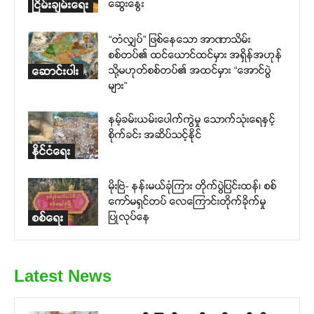
ဆွေးနွေး
ငြိမ်းချမ်းရေး
“တံလျှပ်” ဖြစ်နေသော အာဏာသိမ်း
စစ်တပ်၏ ထင်ယောင်ထင်မှား အရှိန်အဟုန်
သို့မဟုတ်စစ်တပ်၏ အထင်မှား “အောင်ပွဲ
ဆောင်းပါး
များ”
နမ့်ခမ်းယမ်းပေါက်ကွဲမှု သောက်သုံးရေနှင့်
စိုက်ခင်း အဆိပ်သင့်နိုင်
နိုင်ငံရေး
မိုးဗြဲ- နန်းမယ်ခုံကြား တိုက်ပွဲပြင်းထန်၊ စစ်
ကော်မရှင်တပ် လေကြောင်းတိုက်ခိုက်မှု
ပြုလုပ်နေ
စစ်ရေး
Latest News