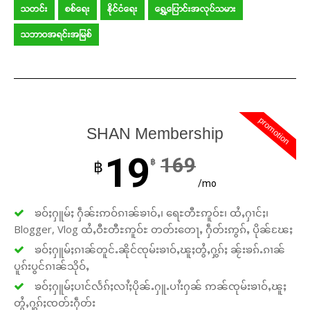
သတင်း
စစ်ရေး
နိုင်ငံရေး
ရွှေ့ပြောင်းအလုပ်သမား
သဘာဝအရင်းအမြစ်
promotion
SHAN Membership
19
169
฿
฿
/mo
ၶဝ်ႈႁူမ်ႈ ႁဵၼ်းဢဝ်ၵၢၼ်ၶၢဝ်ႇ၊ ရေႊတီႊဢူဝ်ႊ၊ ထႆႇႁၢင်ႈ၊
Blogger, Vlog ထႆႇဝီႊတီႊဢူဝ်ႊ တတ်းတေႃႇ ႁဵတ်းဢွၵ်ႇ ပိုၼ်ၽႄႈ
ၶဝ်ႈႁူမ်ႈၵၢၼ်တူင်ႉၼိုင်ၸုမ်းၶၢဝ်ႇၽူႈတွႆႇႁွၵ်ႈ ၼႂ်းၶၵ်ႉၵၢၼ်
ပူၵ်းပွင်ၵၢၼ်သိုဝ်ႇ
ၶဝ်ႈႁူမ်ႈပၢင်လႅၵ်ႈလၢႆႈပိုၼ်ႉႁူႉပၢႆးႁၼ် ဢၼ်ၸုမ်းၶၢဝ်ႇၽူႈ
တွႆႇႁွၵ်ႈၸတ်းႁဵတ်း