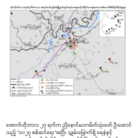
အောက်တိုဘာလ ၂၇ ရက်က ညီနောင်မဟာမိတ်သုံးဖော် ဦးဆောင်
သည့် “၁၀၂၇ စစ်ဆင်ရေး”အပြီး သျှမ်းမြောက်ရှိ ရေနံနှင့်