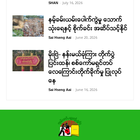
-
July 16, 2026
SHAN
နမ့်ခမ်းယမ်းပေါက်ကွဲမှု သောက်
သုံးရေနှင့် စိုက်ခင်း အဆိပ်သင့်နိုင်
-
June 20, 2026
Sai Hseng Aai
မိုးဗြဲ- နန်းမယ်ခုံကြား တိုက်ပွဲ
ပြင်းထန်၊ စစ်ကော်မရှင်တပ်
လေကြောင်းတိုက်ခိုက်မှု ပြုလုပ်
နေ
-
June 16, 2026
Sai Hseng Aai