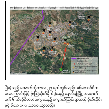
ပြီးခဲ့သည့် အောက်တိုဘာလ ၂၉ ရက်တွင်လည်း စစ်ကောင်စီက
လေကြောင်းဖြင့် ဗုံးကြဲတိုက်ခိုက်ခဲ့သည့် နောင်ချိုမြို့ အနောက်
ဖက် ၆ ကီလိုမီတာဝေးကွာသည့် ကျောက်ကြမ်းရွာသည် ပိုက်လိုင်း
နှင့် မီတာ ၁၀၀ သာဝေးကွာသည်။