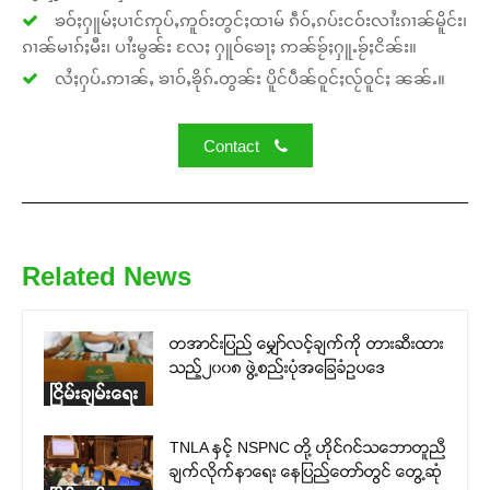
ၶဝ်ႈႁူမ်ႈပၢင်ဢုပ်ႇဢူဝ်းတွင်ႈထၢမ် ၵဵဝ်ႇၵပ်းငဝ်းလၢႆးၵၢၼ်မိူင်း၊
ၵၢၼ်မၢၵ်ႈမီး၊ ပၢႆးမွၼ်း လႄႈ ႁူဝ်ၶေႃႈ ဢၼ်ၶႂ်ႈႁူႉၶႂ်ႈငိၼ်း။
လႆႈႁပ်ႉဢၢၼ်ႇ ၶၢဝ်ႇၶိုၵ်ႉတွၼ်း ပိူင်ပဵၼ်ဝူင်ႈလႂ်ဝူင်ႈ ၼၼ်ႉ။
Contact
Related News
တအာင်းပြည် မျှော်လင့်ချက်ကို တားဆီးထား
သည့်၂၀၀၈ ဖွဲ့စည်းပုံအခြေခံဥပဒေ
ငြိမ်းချမ်းရေး
TNLA နှင့် NSPNC တို့ ဟိုင်ဂင်သဘောတူညီ
ချက်လိုက်နာရေး နေပြည်တော်တွင် တွေ့ဆုံ