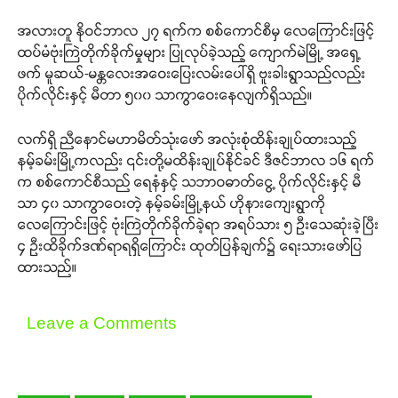
အလားတူ နိုဝင်ဘာလ ၂၇ ရက်က စစ်ကောင်စီမှ လေကြောင်းဖြင့်
ထပ်မံဗုံးကြဲတိုက်ခိုက်မှုများ ပြုလုပ်ခဲ့သည့် ကျောက်မဲမြို့ အရှေ့
ဖက် မူဆယ်-မန္တလေးအဝေးပြေးလမ်းပေါ်ရှိ ဗူးခါးရွာသည်လည်း
ပိုက်လိုင်းနှင့် မီတာ ၅၀၀ သာကွာဝေးနေလျက်ရှိသည်။
လက်ရှိ ညီနောင်မဟာမိတ်သုံးဖော် အလုံးစုံထိန်းချုပ်ထားသည့်
နမ့်ခမ်းမြို့ကလည်း ၎င်းတို့မထိန်းချုပ်နိုင်ခင် ဒီဇင်ဘာလ ၁၆ ရက်
က စစ်ကောင်စီသည် ရေနံနှင့် သဘာဝဓာတ်ငွေ့ ပိုက်လိုင်းနှင့် မီ
သာ ၄၀ သာကွာဝေးတဲ့ နမ့်ခမ်းမြို့နယ် ဟိုနားကျေးရွာကို
လေကြောင်းဖြင့် ဗုံးကြဲတိုက်ခိုက်ခဲ့ရာ အရပ်သား ၅ ဦးသေဆုံးခဲ့ပြီး
၄ ဦးထိခိုက်ဒဏ်ရာရရှိကြောင်း ထုတ်ပြန်ချက်၌ ရေးသားဖော်ပြ
ထားသည်။
Leave a Comments