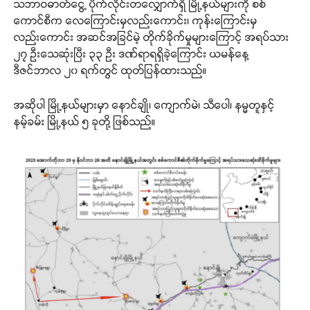
သဘာဝဓာတ်ငွေ့ ပိုက်လိုင်းတလျှောက်ရှိ မြို့နယ်များကို စစ်
ကောင်စီက လေကြောင်းမှလည်းကောင်း၊ ကုန်းကြောင်းမှ
လည်းကောင်း အဆင်အခြင်မဲ့ တိုက်ခိုက်မှုများကြောင့် အရပ်သား
၂၇ ဦးသေဆုံးပြီး ၃၃ ဦး ဒဏ်ရာရရှိခဲ့ကြောင်း ယမန်နေ့
ဒီဇင်ဘာလ ၂၀ ရက်တွင် ထုတ်ပြန်ထားသည်။
အဆိုပါ မြို့နယ်များမှာ နောင်ချို၊ ကျောက်မဲ၊ သီပေါ၊ နမ္မတူနှင့်
နမ့်ခမ်း မြို့နယ် ၅ ခုတို့ ဖြစ်သည်။