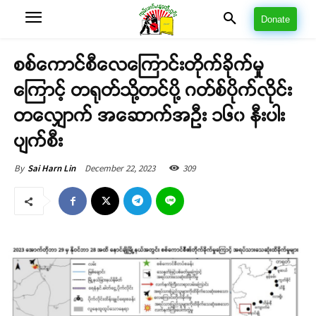
Donate
စစ်ကောင်စီလေကြောင်းတိုက်ခိုက်မှု
ကြောင့် တရုတ်သို့တင်ပို့ ဂတ်စ်ပိုက်လိုင်း
တလျှောက် အဆောက်အဦး ၁၆၀ နီးပါး
ပျက်စီး
December 22, 2023
309
By
Sai Harn Lin