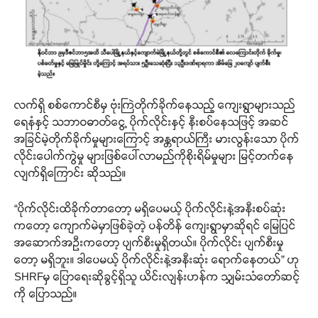
လက်ရှိ စစ်ကောင်စီမှ ဗုံးကြဲတိုက်ခိုက်နေသည့် ကျေးရွာများသည်
ရေနံနှင့် သဘာဝဓာတ်ငွေ့ ပိုက်လိုင်းနှင့် နီးစပ်နေသဖြင့် အဆင်
အခြင်မဲ့တိုက်ခိုက်မှုများကြောင့် အန္တရာယ်ကြီး မားလွန်းသော ပိုက်
လိုင်းပေါက်ကွဲမှု များဖြစ်ပေါ်လာမည်ကိုစိုးရိမ်မှုများ မြင့်တက်နေ
လျက်ရှိကြောင်း ဆိုသည်။
“ပိုက်လိုင်းထိခိုက်တာတော့ မရှိပေမယ့် ပိုက်လိုင်းနဲ့အနီးစပ်ဆုံး
ကတော့ ကျောက်မဲမှာဖြစ်ခဲ့တဲ့ ပန်တိန် ကျေးရွာမှာဆိုရင် မြေပြင်
အဆောက်အဦးကတော့ ပျက်စီးမှုရှိတယ်။ ပိုက်လိုင်း ပျက်စီးမှု
တော့ မရှိဘူး။ ဒါပေမယ့် ပိုက်လိုင်းနဲ့အနီးဆုံး ရောက်နေတယ်” ဟု
SHRFမှ ပြောရေးဆိုခွင့်ရှိသူ ယိင်းလျန်းဟန်က သျှမ်းသံတော်ဆင့်
ကို ပြောသည်။