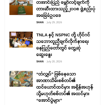
တအာင်းပြည် မျှော်လင့်ချက်ကို
တားဆီးထားသည့်၂၀၀၈ ဖွဲ့စည်းပုံ
အခြေခံဥပဒေ
-
July 29, 2026
SHAN
TNLA နှင့် NSPNC တို့ ဟိုင်ဂင်
သဘောတူညီချက်လိုက်နာရေး
နေပြည်တော်တွင် တွေ့ဆုံ
ဆွေးနွေး
-
July 20, 2026
SHAN
“တံလျှပ်” ဖြစ်နေသော
အာဏာသိမ်းစစ်တပ်၏
ထင်ယောင်ထင်မှား အရှိန်အဟုန်
သို့မဟုတ်စစ်တပ်၏ အထင်မှား
“အောင်ပွဲများ”