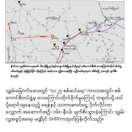
သျှမ်းမြောက်ဒေသတွင် “၁၀၂၇ စစ်ဆင်ရေး” ကာလအတွင်း စစ်
ကောင်စီတပ်ဖွဲ့မှ လေကြောင်းတိုက်ခိုက်မှုကြောင့် တရုတ်သို့ တင်
ပို့ရောင်းချနေသည့် ရေနံနှင့် သဘာဝဓာတ်ငွေ့ ပိုက်လိုင်းတ
လျှောက် အဆောက်အဦး ၁၆၀ နီးပါး ပျက်စီးသွားခဲ့ကြောင်း သျှမ်း
လူ့အခွင့်အရေး မဏ္ဍိုင် SHRFကထုတ်ပြန်လိုက်သည်။