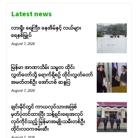
Latest news
လားရှိုး ရေကြီး၊ နေအိမ်နှင့် လယ်များ
ရေနစ်မြှုပ်
August 7, 2026
မြန်မာ အာဏာသိမ်း သမ္မတ ထိုင်း
လွှတ်တော်သို့ ရောက်ရှိစဉ် ထိုင်းလွှတ်တော်
အမတ်တစ်ဦး အော်ဟစ် ဆန္ဒပြ
August 7, 2026
ချင်းမိုင်တွင် ကာယလုပ်သားအဖြစ်
မှတ်ပုံတင်ထားပြီး သန့်ရှင်းရေးအလုပ်
လုပ်ကိုင်သည့် မြန်မာအမျိုးသမီးတစ်ဦး
ထိုင်းလဝကဖမ်းဆီး
August 7, 2026