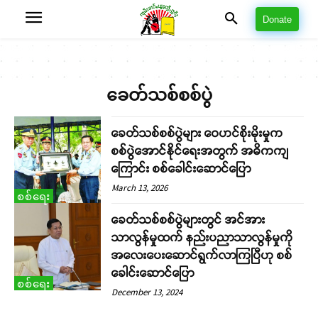
Donate
ခေတ်သစ်စစ်ပွဲ
ခေတ်သစ်စစ်ပွဲများ ဝေဟင်စိုးမိုးမှုက
စစ်ပွဲအောင်နိုင်ရေးအတွက် အဓိကကျ
ကြောင်း စစ်ခေါင်းဆောင်ပြော
March 13, 2026
စစ်ရေး
ခေတ်သစ်စစ်ပွဲများတွင် အင်အား
သာလွန်မှုထက် နည်းပညာသာလွန်မှုကို
အလေးပေးဆောင်ရွက်လာကြပြီဟု စစ်
ခေါင်းဆောင်ပြော
စစ်ရေး
December 13, 2024