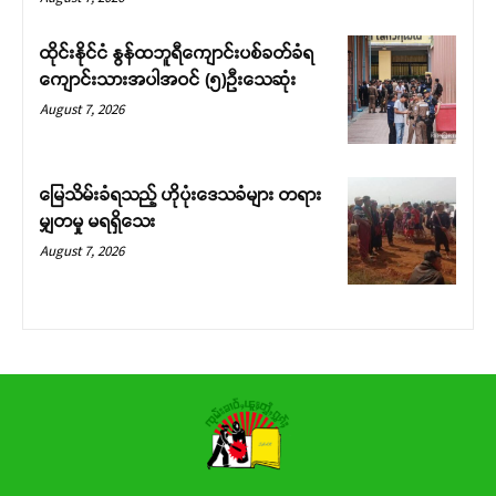
ထိုင်းနိုင်ငံ နွန်ထဘူရီကျောင်းပစ်ခတ်ခံရ
ကျောင်းသားအပါအဝင် (၅)ဉီးသေဆုံး
August 7, 2026
မြေသိမ်းခံရသည့် ဟိုပုံးဒေသခံများ တရား
မျှတမှု မရရှိသေး
August 7, 2026