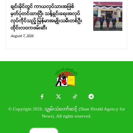
ချင်းမိုင်တွင် ကာယလုပ်သားအဖြစ်
မှတ်ပုံတင်ထားပြီး သန့်ရှင်းရေးအလုပ်
လုပ်ကိုင်သည့် မြန်မာအမျိုးသမီးတစ်ဦး
ထိုင်းလဝကဖမ်းဆီး
August 7, 2026
© Copyright 2026. သျှမ်းသံတော်ဆင့် (Shan Herald Agency for
News). All rights reserved.