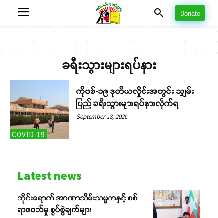
Donate
ခရီးသွားများရပ်နား
ကိုဗစ်-၁၉ ဒုတိယလှိုင်းအတွင်း သျှမ်း
ပြည် ခရီးသွားများရပ်နားလိုက်ရ
September 18, 2020
COVID-19
Latest news
ထိုင်းရောက် အာဏာသိမ်းသမ္မတနှင့် စစ်
ရာဇဝတ်မှု စွပ်စွဲချက်များ