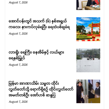
August 7, 2026
အောင်ပန်းတွင် အသက် (၆) နှစ်အရွယ်
ကလေး နားကပ်လုခံရပြီး ရေထဲပစ်ချခံရ
August 7, 2026
လားရှိုး ရေကြီး၊ နေအိမ်နှင့် လယ်များ
ရေနစ်မြှုပ်
August 7, 2026
မြန်မာ အာဏာသိမ်း သမ္မတ ထိုင်း
လွှတ်တော်သို့ ရောက်ရှိစဉ် ထိုင်းလွှတ်တော်
အမတ်တစ်ဦး အော်ဟစ် ဆန္ဒပြ
August 7, 2026