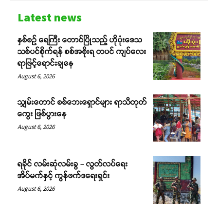
Latest news
နှစ်စဉ် ရေကြီး တောင်ပြိုသည့် ဟိုပုံးဒေသ
သစ်ပင်စိုက်ရန် စစ်အစိုးရ တပင် ကျပ်လေး
ရာဖြင့်ရောင်းချနေ
August 6, 2026
သျှမ်းတောင် စစ်ဘေးရှောင်များ ရာသီတုတ်
ကွေး ဖြစ်ပွားနေ
August 6, 2026
ရခိုင် လမ်းဆုံလမ်းခွ – လွတ်လပ်ရေး
အိပ်မက်နှင့် ကွန်ဖက်ဒရေးရှင်း
August 6, 2026