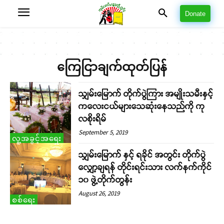
Donate
ကြေငြာချက်ထုတ်ပြန်
သျှမ်းမြောက် တိုက်ပွဲကြား အမျိုးသမီးနှင့်
ကလေးငယ်များသေဆုံးနေသည်ကို ကု
လစိုးရိမ်
September 5, 2019
လူ့အခွင့်အရေး
သျှမ်းမြောက် နှင့် ရခိုင် အတွင်း တိုက်ပွဲ
လျှော့ချရန် တိုင်းရင်းသား လက်နက်ကိုင်
၁၀ ဖွဲ့တိုက်တွန်း
August 26, 2019
စစ်ရေး