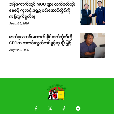
ဘန်ကောက်တွင် MOU များ လက်မှတ်ထိုး
နေစဉ် ကုလရုံးရှေ့၌ မင်းအောင်လှိုင်ကို
ကန့်ကွက်ရှုတ်ချ
August 6, 2026
ဓာတ်ပုံသတင်းထောက် စိုင်းဇော်သိုက်ကို
CPJ က သတင်းလွတ်လပ်ခွင့်ဆု ချီးမြှင့်
August 6, 2026