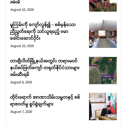
ဖမ်းမိ
August 10, 2026
မူကြမ်းကို ကျော်လွန်၍ – စစ်မှန်သော
ညီညွတ်ရေးကို သင်ယူရမည့် ဗမာ
ခေါင်းဆောင်ပိုင်း
August 10, 2026
တာချီလိတ်မြို့နယ်အတွင်း တရားမဝင်
နယ်စပ်ဖြတ်ကျော် တရုတ်နိုင်ငံသားများ
ဖမ်းဆီးရမိ
August 8, 2026
ထိုင်းရောက် အာဏာသိမ်းသမ္မတနှင့် စစ်
ရာဇဝတ်မှု စွပ်စွဲချက်များ
August 7, 2026