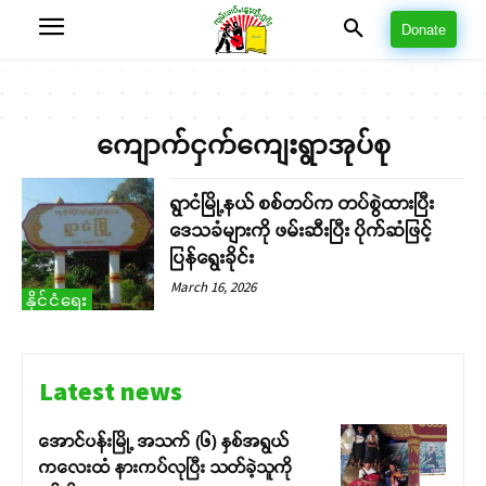
Donate
ကျောက်ငှက်ကျေးရွာအုပ်စု
ရွာငံမြို့နယ် စစ်တပ်က တပ်စွဲထားပြီး
ဒေသခံများကို ဖမ်းဆီးပြီး ပိုက်ဆံဖြင့်
ပြန်ရွေးခိုင်း
March 16, 2026
နိုင်ငံရေး
Latest news
အောင်ပန်းမြို့ အသက် (၆) နှစ်အရွယ်
ကလေးထံ နားကပ်လုပြီး သတ်ခဲ့သူကို