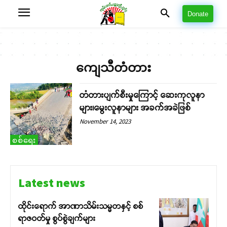
Donate
ကျေသီတံတား
တံတားပျက်စီးမှုကြောင့် ဆေးကုလူနာ
များ၊မွေးလူနာများ အခက်အခဲဖြစ်
November 14, 2023
စစ်ရေး
Latest news
ထိုင်းရောက် အာဏာသိမ်းသမ္မတနှင့် စစ်
ရာဇဝတ်မှု စွပ်စွဲချက်များ