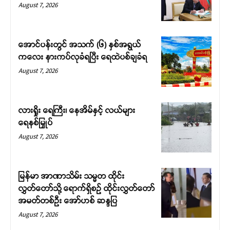
August 7, 2026
အောင်ပန်းတွင် အသက် (၆) နှစ်အရွယ်
ကလေး နားကပ်လုခံရပြီး ရေထဲပစ်ချခံရ
August 7, 2026
လားရှိုး ရေကြီး၊ နေအိမ်နှင့် လယ်များ
ရေနစ်မြှုပ်
August 7, 2026
မြန်မာ အာဏာသိမ်း သမ္မတ ထိုင်း
လွှတ်တော်သို့ ရောက်ရှိစဉ် ထိုင်းလွှတ်တော်
အမတ်တစ်ဦး အော်ဟစ် ဆန္ဒပြ
August 7, 2026