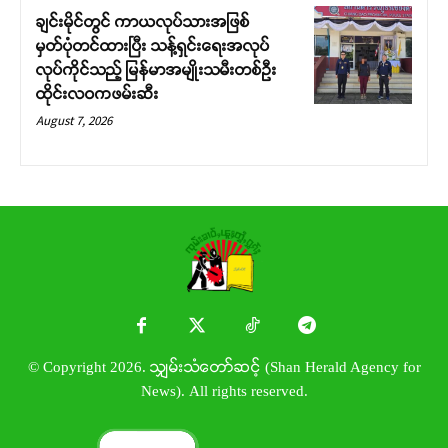
ချင်းမိုင်တွင် ကာယလုပ်သားအဖြစ်
မှတ်ပုံတင်ထားပြီး သန့်ရှင်းရေးအလုပ်
လုပ်ကိုင်သည့် မြန်မာအမျိုးသမီးတစ်ဦး
ထိုင်းလဝကဖမ်းဆီး
August 7, 2026
© Copyright 2026. သျှမ်းသံတော်ဆင့် (Shan Herald Agency for
News). All rights reserved.