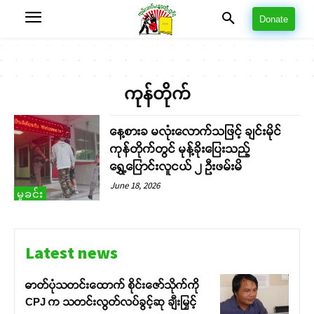
Donate
ကုန်တိုက်
နေ့စားခ မလုံးလောက်သဖြင့် ချင်းမိုင်
ကုန်တိုက်တွင် မုန့်ခိုးပြေးသည့်
ရွှေ့ပြောင်းလူငယ် ၂ ဦးဖမ်းမိ
June 18, 2026
မှုခင်း
Latest news
ဓာတ်ပုံသတင်းထောက် စိုင်းဇော်သိုက်ကို
CPJ က သတင်းလွတ်လပ်ခွင့်ဆု ချီးမြှင့်