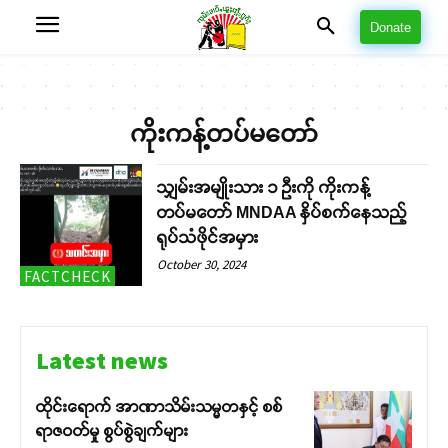
Donate
ကိုးကန့်တပ်မတော်
သျှမ်းအမျိုးသား ၁ ဦးကို ကိုးကန့်
တပ်မတော် MNDAA နှိပ်စက်နေသည့်
ရုပ်သံဖိုင်အမှား
October 30, 2024
FACTCHECK
Latest news
ထိုင်းရောက် အာဏာသိမ်းသမ္မတနှင့် စစ်
ရာဇဝတ်မှု စွပ်စွဲချက်များ