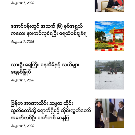
August 7, 2026
အောင်ပန်းတွင် အသက် (၆) နှစ်အရွယ်
ကလေး နားကပ်လုခံရပြီး ရေထဲပစ်ချခံရ
August 7, 2026
လားရှိုး ရေကြီး၊ နေအိမ်နှင့် လယ်များ
ရေနစ်မြှုပ်
August 7, 2026
မြန်မာ အာဏာသိမ်း သမ္မတ ထိုင်း
လွှတ်တော်သို့ ရောက်ရှိစဉ် ထိုင်းလွှတ်တော်
အမတ်တစ်ဦး အော်ဟစ် ဆန္ဒပြ
August 7, 2026