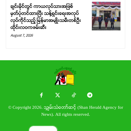
ချင်းမိုင်တွင် ကာယလုပ်သားအဖြစ်
မှတ်ပုံတင်ထားပြီး သန့်ရှင်းရေးအလုပ်
လုပ်ကိုင်သည့် မြန်မာအမျိုးသမီးတစ်ဦး
ထိုင်းလဝကဖမ်းဆီး
August 7, 2026
© Copyright 2026. သျှမ်းသံတော်ဆင့် (Shan Herald Agency for
News). All rights reserved.