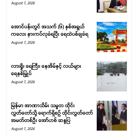
August 7, 2026
အောင်ပန်းတွင် အသက် (၆) နှစ်အရွယ်
ကလေး နားကပ်လုခံရပြီး ရေထဲပစ်ချခံရ
August 7, 2026
လားရှိုး ရေကြီး၊ နေအိမ်နှင့် လယ်များ
ရေနစ်မြှုပ်
August 7, 2026
မြန်မာ အာဏာသိမ်း သမ္မတ ထိုင်း
လွှတ်တော်သို့ ရောက်ရှိစဉ် ထိုင်းလွှတ်တော်
အမတ်တစ်ဦး အော်ဟစ် ဆန္ဒပြ
August 7, 2026