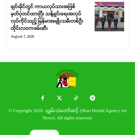
ချင်းမိုင်တွင် ကာယလုပ်သားအဖြစ်
မှတ်ပုံတင်ထားပြီး သန့်ရှင်းရေးအလုပ်
လုပ်ကိုင်သည့် မြန်မာအမျိုးသမီးတစ်ဦး
ထိုင်းလဝကဖမ်းဆီး
August 7, 2026
© Copyright 2026. သျှမ်းသံတော်ဆင့် (Shan Herald Agency for
News). All rights reserved.