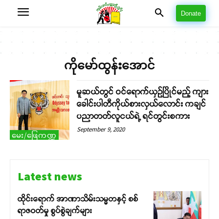
Donate
ကိုမော်ထွန်းအောင်
မူဆယ်တွင် ဝင်ရောက်ယှဉ်ပြိုင်မည့် ကျား
ခေါင်းပါတီကိုယ်စားလှယ်လောင်း ကချင်
ပညာတတ်လူငယ်ရဲ့ ရင်တွင်းစကား
September 9, 2020
မေး/ဖြေကဏ္ဍ
Latest news
ထိုင်းရောက် အာဏာသိမ်းသမ္မတနှင့် စစ်
ရာဇဝတ်မှု စွပ်စွဲချက်များ