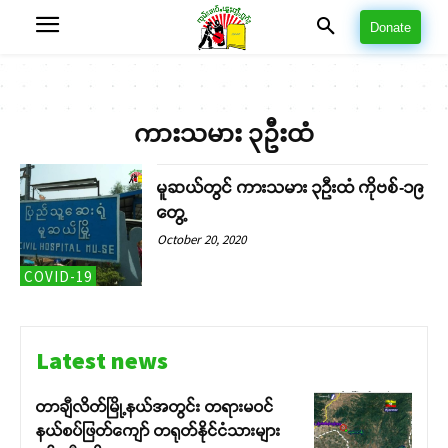
Donate
ကားသမား ၃ဦးထံ
မူဆယ်တွင် ကားသမား ၃ဦးထံ ကိုဗစ်-၁၉
တွေ့
October 20, 2020
COVID-19
Latest news
တာချီလိတ်မြို့နယ်အတွင်း တရားမဝင်
နယ်စပ်ဖြတ်ကျော် တရုတ်နိုင်ငံသားများ