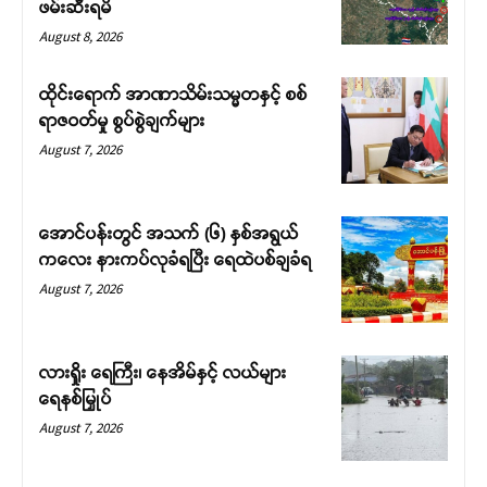
ဖမ်းဆီးရမိ
August 8, 2026
ထိုင်းရောက် အာဏာသိမ်းသမ္မတနှင့် စစ်
ရာဇဝတ်မှု စွပ်စွဲချက်များ
August 7, 2026
အောင်ပန်းတွင် အသက် (၆) နှစ်အရွယ်
ကလေး နားကပ်လုခံရပြီး ရေထဲပစ်ချခံရ
August 7, 2026
လားရှိုး ရေကြီး၊ နေအိမ်နှင့် လယ်များ
ရေနစ်မြှုပ်
August 7, 2026