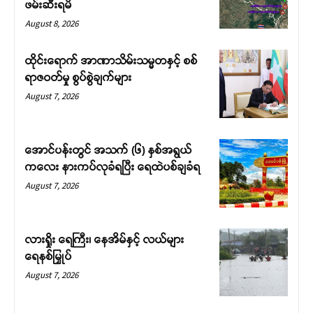
ဖမ်းဆီးရမိ
August 8, 2026
ထိုင်းရောက် အာဏာသိမ်းသမ္မတနှင့် စစ်
ရာဇဝတ်မှု စွပ်စွဲချက်များ
August 7, 2026
အောင်ပန်းတွင် အသက် (၆) နှစ်အရွယ်
ကလေး နားကပ်လုခံရပြီး ရေထဲပစ်ချခံရ
August 7, 2026
လားရှိုး ရေကြီး၊ နေအိမ်နှင့် လယ်များ
ရေနစ်မြှုပ်
August 7, 2026