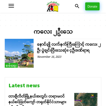
Donate
ကလေး ၂ဦးသေ
နောင်ချို လက်နက်ကြီးကြောင့် ကလေး ၂
ဦး ပွဲချင်းပြီးသေဆုံး၊ ၄ဦးဒဏ်ရာရ
November 16, 2023
စစ်ရေး
Latest news
တာချီလိတ်မြို့နယ်အတွင်း တရားမဝင်
နယ်စပ်ဖြတ်ကျော် တရုတ်နိုင်ငံသားများ