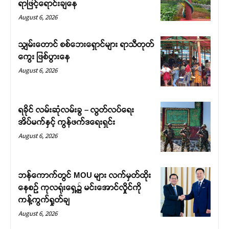
ရာဖြင့်ရောင်းချနေ
August 6, 2026
သျှမ်းတောင် စစ်ဘေးရှောင်များ ရာသီတုတ်
ကွေး ဖြစ်ပွားနေ
August 6, 2026
ရခိုင် လမ်းဆုံလမ်းခွ – လွတ်လပ်ရေး
အိပ်မက်နှင့် ကွန်ဖက်ဒရေးရှင်း
August 6, 2026
ဘန်ကောက်တွင် MOU များ လက်မှတ်ထိုး
နေစဉ် ကုလရုံးရှေ့၌ မင်းအောင်လှိုင်ကို
ကန့်ကွက်ရှုတ်ချ
August 6, 2026