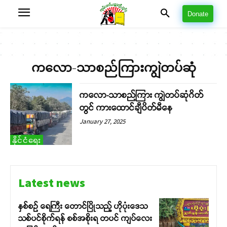
Donate
ကလော-သာစည်ကြားကျွဲတပ်ဆုံ
ကလော-သာစည်ကြား ကျွဲတပ်ဆုံဂိတ်
တွင် ကားထောင်ချီပိတ်မီနေ
January 27, 2025
နိုင်ငံရေး
Latest news
နှစ်စဉ် ရေကြီး တောင်ပြိုသည့် ဟိုပုံးဒေသ
သစ်ပင်စိုက်ရန် စစ်အစိုးရ တပင် ကျပ်လေး