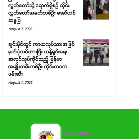
လွှတ်တော်သို့ ရောက်ရှိစဉ် ထိုင်း
လွှတ်တော်အမတ်တစ်ဦး အော်ဟစ်
ဆန္ဒပြ
August 7, 2026
ချင်းမိုင်တွင် ကာယလုပ်သားအဖြစ်
မှတ်ပုံတင်ထားပြီး သန့်ရှင်းရေး
အလုပ်လုပ်ကိုင်သည့် မြန်မာ
အမျိုးသမီးတစ်ဦး ထိုင်းလဝက
ဖမ်းဆီး
August 7, 2026