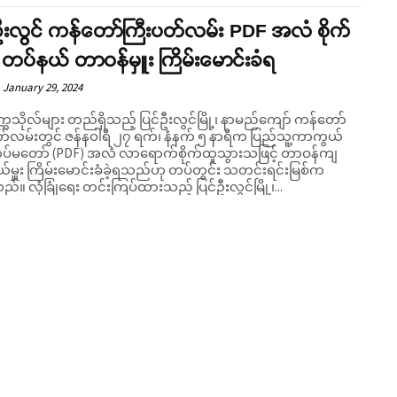
ဦးလွင် ကန်တော်ကြီးပတ်လမ်း PDF အလံ​ စိုက်
ု တပ်နယ် တာဝန်မှူး ကြိမ်းမောင်းခံရ
January 29, 2024
္ကသိုလ်များ တည်ရှိသည့် ပြင်ဦးလွင်မြို့၊ နာမည်ကျော် ကန်တော်
တ်လမ်းတွင် ဇန်နဝါရီ ၂၇ ရက်၊ နံနက် ၅ နာရီက ပြည်သူ့ကာကွယ်​
ပ်မ​တော် (PDF) အလံ​ လာရောက်စိုက်ထူသွားသဖြင့် တာဝန်ကျ
်မှူး ကြိမ်းမောင်းခံခဲ့ရသည်ဟု တပ်တွင်း သတင်းရင်းမြစ်က
ပြောသည်။ လုံခြုံရေး တင်းကြပ်ထားသည့် ပြင်ဦးလွင်မြို့၊...