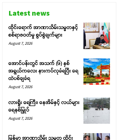
Latest news
ထိုင်းရောက် အာဏာသိမ်းသမ္မတနှင့်
စစ်ရာဇဝတ်မှု စွပ်စွဲချက်များ
August 7, 2026
အောင်ပန်းတွင် အသက် (၆) နှစ်
အရွယ်ကလေး နားကပ်လုခံရပြီး ရေ
ထဲပစ်ချခံရ
August 7, 2026
လားရှိုး ရေကြီး၊ နေအိမ်နှင့် လယ်များ
ရေနစ်မြှုပ်
August 7, 2026
မြန်မာ အာဏာသိမ်း သမ္မတ ထိုင်း