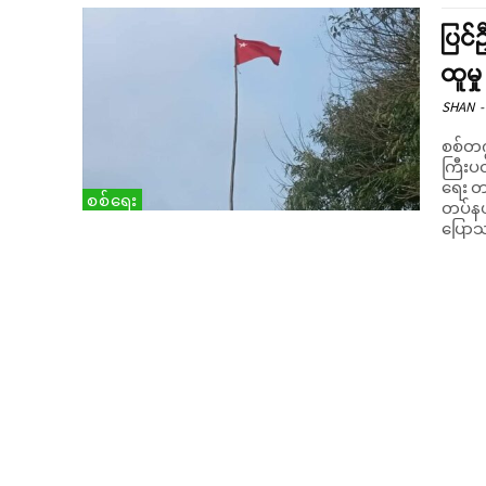
ပြင်
ထူမှ
SHAN
-
စစ်တက
ကြီးပ
ရေး တ
စစ်ရေး
တပ်နယ