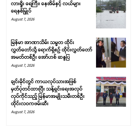
လားရှိုး ရေကြီး၊ နေအိမ်နှင့် လယ်များ
ရေနစ်မြှုပ်
August 7, 2026
မြန်မာ အာဏာသိမ်း သမ္မတ ထိုင်း
လွှတ်တော်သို့ ရောက်ရှိစဉ် ထိုင်းလွှတ်တော်
အမတ်တစ်ဦး အော်ဟစ် ဆန္ဒပြ
August 7, 2026
ချင်းမိုင်တွင် ကာယလုပ်သားအဖြစ်
မှတ်ပုံတင်ထားပြီး သန့်ရှင်းရေးအလုပ်
လုပ်ကိုင်သည့် မြန်မာအမျိုးသမီးတစ်ဦး
ထိုင်းလဝကဖမ်းဆီး
August 7, 2026