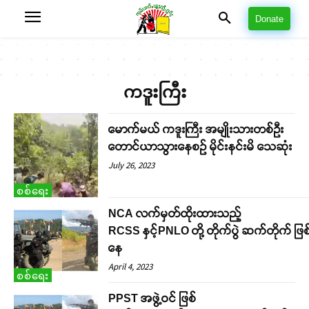
Donate
ကဒူးကြီး
မောက်မယ် ကဒူးကြီး အမျိုးသားတစ်ဦး
တောင်ယာသွားနေစဉ် မိုင်းနင်းမိ သေဆုံး
July 26, 2023
စစ်ရေး
NCA လက်မှတ်ထိုးထားသည့်
RCSS နှင့်PNLO တို့ တိုက်ပွဲ ဆက်တိုက် ဖြစ်
နေ
April 4, 2023
စစ်ရေး
PPST အဖွဲ့ဝင် ဖြစ်