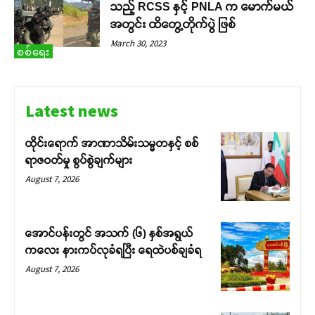
သည့် RCSS နှင့် PNLA က မောက်မယ်
အတွင်း ထိတွေ့တိုက်ပွဲ ဖြစ်
March 30, 2023
စစ်ရေး
Latest news
ထိုင်းရောက် အာဏာသိမ်းသမ္မတနှင့် စစ်
ရာဇဝတ်မှု စွပ်စွဲချက်များ
August 7, 2026
အောင်ပန်းတွင် အသက် (၆) နှစ်အရွယ်
ကလေး နားကပ်လုခံရပြီး ရေထဲပစ်ချခံရ
August 7, 2026