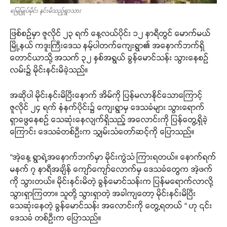
မြေမြှုပ်မိုင်း နင်းမိသည့်ရွာသား
ဖြစ်စဉ်မှာ ဇူလိုင် ၂၃ ရက် နေ့လယ်ပိုင်း ၁၂ နာရီတွင် မောက်မယ်
မြို့နယ် ကဒူးကြီးဒေသ နမ့်ပါတက်ကျေးရွာ၏ အနောက်ဘက်ရှိ
တောင်ယာသို့ အသက် ၃၂ နှစ်အရွယ် ခွန်မောင်သန်း သွားနေစဉ်
လမ်း၌ မိုင်းနင်းမိခဲ့သည်။
အဆိုပါ မိုင်းနင်းမိပြီးနောက် အိမ်ကို ပြန်မလာနိုင်သောကြောင့်
ဇူလိုင် ၂၄ ရက် နံနက်ပိုင်း၌ ကျေးရွာမှ ဒေသခံများ သွားရောက်
ရှာဖွေနေစဉ် သေဆုံးနေလျက်ရှိသည့် အလောင်းကို ပြန်တွေ့ရှိခဲ့
ကြောင်း ဒေသခံတစ်ဦးက သျှမ်းသံတော်ဆင့်ကို ပြောသည်။
“အဲ့နေ့ ရွာရဲ့အနောက်ဘက်မှာ မိုင်းကွဲသံ ကြားရတယ်။ နောက်ရက်
မနက် ၇ နာရီအချိန် ကျော်ကျော်လောက်မှ ဒေသခံတွေက အဲ့ဖက်
ကို သွားတယ်။ မိုင်းနင်းမိတဲ့ ခွန်မောင်သန်းက ပြန်မရောက်လာလို့
သွားရှာကြတာ။ သူတို့ သွားရှာတဲ့ အခါကျတော့ မိုင်းနင်းမိပြီး
သေဆုံးနေတဲ့ ခွန်မောင်သန်း အလောင်းကို တွေ့ရတယ် “ ဟု ၎င်း
ဒေသခံ တစ်ဦးက ပြောသည်။