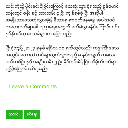
ယင်းကဲ့သို့ မိုင်းနင်းမိခြင်းကြောင့် သေဆုံးသွားခဲ့ရသည့် ခွန်မောင်
သန်းတွင် ဇနီး နှင့် သားသမီး ၄ ဦး ကျန်ရစ်ခဲ့ပြီး အဆိုပါ
အမျိုးသားသေဆုံးသွားခဲ့၍ မိသားစု စားဝတ်နေရေး အပါအဝင်
ကလေးငယ်များ၏ ပညာရေးအတွက် ခက်ခဲသွားနိုင်ကြောင်း ၎င်း
နှင့်နီးစပ်သူ ဒေသခံများက ပြောသည်။
ပြီးခဲ့သည့် ၂၀၂၃ ခုနှစ် ဧပြီလ ၁၈ ရက်တွင်လည်း ကဒူးကြီးဒေသ
အတွင်း တောထဲ ဟင်းရှာထွက်သွားသည့် ၈ နှစ်အရွယ် ကလေး
ငယ်တစ်ဦး နှင့် အမျိုးသမီး ၂ ဦး မိုင်းနင်းမိခဲ့ပြီး ထိခိုက်ဒဏ်ရာ
ရရှိခဲ့ကြောင်း သိရသည်။
Leave a Comments
သတင်း
စစ်ရေး