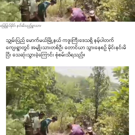
မြေမြှုပ်မိုင်း နင်းမိသည့်ရွာသား
သျှမ်းပြည် မောက်မယ်မြို့နယ် ကဒူးကြီးဒေသရှိ နမ့်ပါတက်
ကျေးရွာတွင် အမျိုးသားတစ်ဦး တောင်ယာ သွားနေစဉ် မိုင်းနင်းမိ
ပြီး သေဆုံးသွားခဲ့ကြောင်း စုံစမ်းသိရသည်။