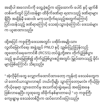
အဆိုပါ အလောင်းကို တွေ့ခဲ့စဉ်က ခြေထောက်၊ ပေါင် နှင့် မျက်စိ
တစ်ဖက်တွင် ပြင်းထန်စွာ ထိခိုက်ဒဏ်ရာ ရထားသည့် ဒဏ်ရာများ
ရှိပြီး အချိန်မှီ ဆေးဝါး မကုသလိုက်ရသည့်အတွက်ကြောင့်
ပြင်းထန်သည့် ဒဏ်ရာကြောင့် သေဆုံးသွားခဲ့ကြောင်း ဒေသခံများ
က ယူဆထားသည်။
ထို့အပြင် ကဒူးကြီးဒေသအတွင်း ပအိုဝ်းအမျိုးသား
လွတ်မြောက်ရေး အဖွဲ့ချုပ် PNLO နှင့် သျှမ်းပြည်ပြန်လည်
ထူထောင်ရေးကောင်စီ (RCSS) တပ်ဖွဲ့တို့အား တိုက်ပွဲဖြစ်ပွား
သည့် နယ်မြေဖြစ်၍ တိုက်ပွဲဖြစ်ပွားစဉ်အတွင်း မြှုပ်ထားသည့် မိုင်း
များဖြစ်ကြောင်း သိရသည်။
“ အဲ့လိုမိုင်းတွေ လျှောက်ထောင်ထားတော့ ကျန်တဲ့ ဒေသခံတွေက
ပါ တောင်ယာသွားလာရင် ဘယ်လိုမျိုး သွားကြတော့မလဲ။ ကိုယ့်ခြံ၊
ကိုယ့်နေရာ သွားတောင်မှ အသက်ဆုံးရှုံးရမယ့် အခြေအနေ
ဖြစ်လာနေပြီ။ လူထုတွေ ထိခိုက်နစ်နာတာပေါ့ “ ဟု ကဒူးကြီး
ကျေးရွာမှ ဒေသခံတစ်ဦးက ထပ်လောင်းပြောသည်။