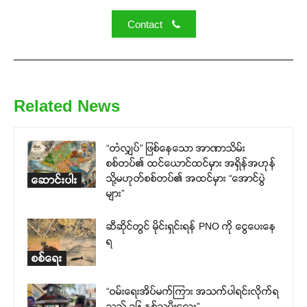
Contact
Related News
“တံလျှပ်” ဖြစ်နေသော အာဏာသိမ်း
စစ်တပ်၏ ထင်ယောင်ထင်မှား အရှိန်အဟုန်
သို့မဟုတ်စစ်တပ်၏ အထင်မှား “အောင်ပွဲ
ဆောင်းပါး
များ”
ဆီဆိုင်တွင် မိုင်းရှင်းရန် PNO ကို ငွေပေးနေ
ရ
စစ်ရေး
“ဝမ်းရေးအိပ်မက်ကြား အသက်ပါရင်းလိုက်ရ
သည့် ၁၆ နှစ်သမီးလေး”