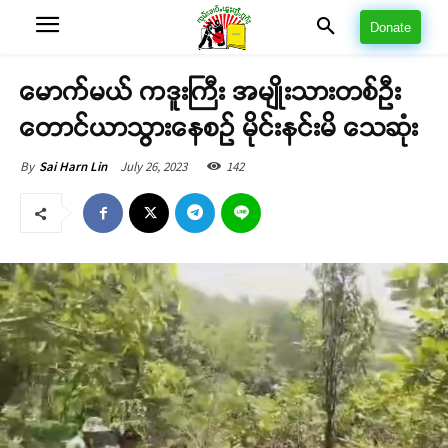
Donate
မောက်မယ် ကဒူးကြီး အမျိုးသားတစ်ဦး
တောင်ယာသွားနေစဉ် မိုင်းနင်းမိ သေဆုံး
July 26, 2023
142
By
Sai Harn Lin