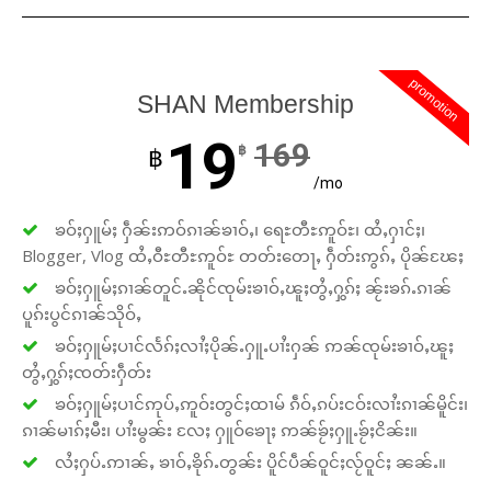
promotion
SHAN Membership
19
169
฿
฿
/mo
ၶဝ်ႈႁူမ်ႈ ႁဵၼ်းဢဝ်ၵၢၼ်ၶၢဝ်ႇ၊ ရေႊတီႊဢူဝ်ႊ၊ ထႆႇႁၢင်ႈ၊
Blogger, Vlog ထႆႇဝီႊတီႊဢူဝ်ႊ တတ်းတေႃႇ ႁဵတ်းဢွၵ်ႇ ပိုၼ်ၽႄႈ
ၶဝ်ႈႁူမ်ႈၵၢၼ်တူင်ႉၼိုင်ၸုမ်းၶၢဝ်ႇၽူႈတွႆႇႁွၵ်ႈ ၼႂ်းၶၵ်ႉၵၢၼ်
ပူၵ်းပွင်ၵၢၼ်သိုဝ်ႇ
ၶဝ်ႈႁူမ်ႈပၢင်လႅၵ်ႈလၢႆႈပိုၼ်ႉႁူႉပၢႆးႁၼ် ဢၼ်ၸုမ်းၶၢဝ်ႇၽူႈ
တွႆႇႁွၵ်ႈၸတ်းႁဵတ်း
ၶဝ်ႈႁူမ်ႈပၢင်ဢုပ်ႇဢူဝ်းတွင်ႈထၢမ် ၵဵဝ်ႇၵပ်းငဝ်းလၢႆးၵၢၼ်မိူင်း၊
ၵၢၼ်မၢၵ်ႈမီး၊ ပၢႆးမွၼ်း လႄႈ ႁူဝ်ၶေႃႈ ဢၼ်ၶႂ်ႈႁူႉၶႂ်ႈငိၼ်း။
လႆႈႁပ်ႉဢၢၼ်ႇ ၶၢဝ်ႇၶိုၵ်ႉတွၼ်း ပိူင်ပဵၼ်ဝူင်ႈလႂ်ဝူင်ႈ ၼၼ်ႉ။