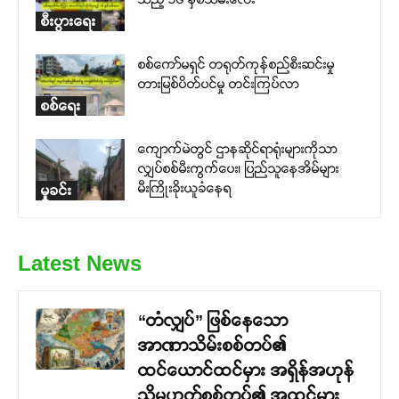
စီးပွားရေး
စစ်ကော်မရှင် တရုတ်ကုန်စည်စီးဆင်းမှု
တားမြစ်ပိတ်ပင်မှု တင်းကြပ်လာ
စစ်ရေး
ကျောက်မဲတွင် ဌာနဆိုင်ရာရုံးများကိုသာ
လျှပ်စစ်မီးကွက်ပေး၊ ပြည်သူနေအိမ်များ
မီးကြိုးခိုးယူခံနေရ
မှုခင်း
Latest News
“တံလျှပ်” ဖြစ်နေသော
အာဏာသိမ်းစစ်တပ်၏
ထင်ယောင်ထင်မှား အရှိန်အဟုန်
သို့မဟုတ်စစ်တပ်၏ အထင်မှား