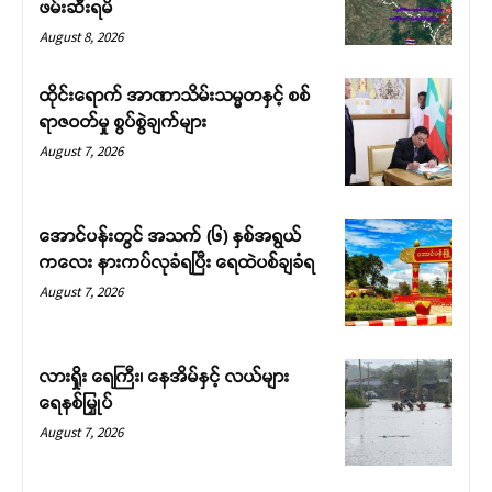
ဖမ်းဆီးရမိ
August 8, 2026
ထိုင်းရောက် အာဏာသိမ်းသမ္မတနှင့် စစ်
ရာဇဝတ်မှု စွပ်စွဲချက်များ
August 7, 2026
အောင်ပန်းတွင် အသက် (၆) နှစ်အရွယ်
ကလေး နားကပ်လုခံရပြီး ရေထဲပစ်ချခံရ
August 7, 2026
လားရှိုး ရေကြီး၊ နေအိမ်နှင့် လယ်များ
ရေနစ်မြှုပ်
August 7, 2026