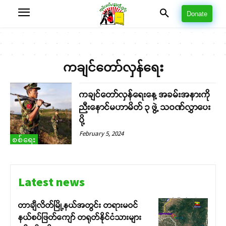
Donate
ကချင်တော်လှန်ရေး
ကချင်တော်လှန်ရေးနေ့ အခမ်းအနားကို
ညီးနောင်မဟာမိတ် ၃ ဖွဲ့ သဝဏ်လွှာပေး
ပို့
February 5, 2024
စစ်ရေး
Latest news
တာချီလိတ်မြို့နယ်အတွင်း တရားမဝင်
နယ်စပ်ဖြတ်ကျော် တရုတ်နိုင်ငံသားများ