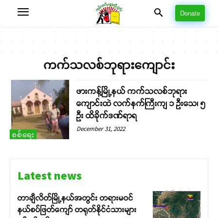
Donate
ကက်သလစ်ဘုရားကျောင်း
ဖားကန့်မြို့နယ် ကက်သလစ်ဘုရား
ကျောင်းထဲ လက်နက်ကြီးကျ ၁ ဦးသေ၊ ၅
ဦး ထိခိုက်ဒဏ်ရာရ
December 31, 2022
စစ်ရေး
Latest news
တာချီလိတ်မြို့နယ်အတွင်း တရားမဝင်
နယ်စပ်ဖြတ်ကျော် တရုတ်နိုင်ငံသားများ