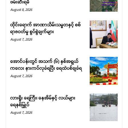
ဖမ်းဆီးရမိ
August 8, 2026
ထိုင်းရောက် အာဏာသိမ်းသမ္မတနှင့် စစ်
ရာဇဝတ်မှု စွပ်စွဲချက်များ
August 7, 2026
အောင်ပန်းတွင် အသက် (၆) နှစ်အရွယ်
ကလေး နားကပ်လုခံရပြီး ရေထဲပစ်ချခံရ
August 7, 2026
လားရှိုး ရေကြီး၊ နေအိမ်နှင့် လယ်များ
ရေနစ်မြှုပ်
August 7, 2026