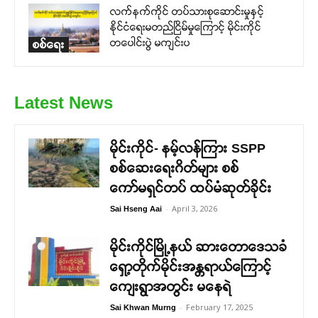
လက်နက်ကိုင် တပ်သားစုဆောင်းမှုနှင့်
နိုင်ငံရေးမတည်ငြိမ်မှုကြောင့် မိုင်းကိုင်
တပေါင်းပွဲ မကျင်းပ
စစ်ရေး
Latest News
မိုင်းကိုင်- နမ့်လန်ကြား SSPP
စစ်ဆေးရေးဂိတ်များ စစ်
ကော်မရှင်တပ် ထပ်မံဆုတ်ခိုင်း
-
April 3, 2026
Sai Hseng Aai
မိုင်းကိုင်မြို့နယ် ဆားတောဒေသခံ
ရှော့တိုက်မိုင်းအန္တရာယ်ကြောင့်
ကျေးရွာအတွင်း မနေရဲ
-
February 17, 2025
Sai Khwan Murng