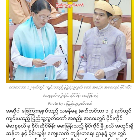
စက်တင်ဘာ ၁၂ ရက်တွင် ကျင်းပသည့် ပြည်သူ့လွှတ် တော် အစည်း အဝေးတွင် မိုင်းကိုင်
မဲဆန္ဒနယ် မှ ဦးစိုင်းဆိုင်မိန်း မေးမြန်းစဉ်
Photo by : ပြည်သူ့လွှတ်တော်
အဆိုပါ ဖြေကြားချက်သည် ယမန်နေ့ (စက်တင်ဘာ ၁၂) ရက်တွင်
ကျင်းပသည့် ပြည်သူ့လွှတ်တော် အစည်း အဝေးတွင် မိုင်းကိုင်
မဲဆန္ဒနယ် မှ စိုင်းဆိုင်မိန်း မေးမြန်းသည့် မိုင်ကိုင်မြို့နယ် အတွင်းရှိ
ဆန်ဟ နှင့် မိုင်းယွန်း ကျေးလက် ကျန်းမာရေး ဌာနခွဲ များ တွင်