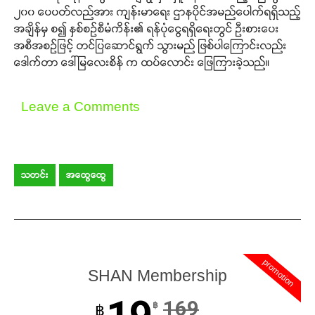
၂၀၀ ပေပတ်လည်အား ကျန်းမာရေး ဌာနပိုင်အမည်ပေါက်ရရှိသည့်
အချိန်မှ စ၍ နှစ်စဉ်စီမံကိန်း၏ ရန်ပုံငွေရရှိ‌ရေးတွင် ဦးစားပေး
အစီအစဉ်ဖြင့် တင်ပြဆောင်ရွက် သွားမည် ဖြစ်ပါကြောင်းလည်း
ဒေါက်တာ ဒေါ်မြလေးစိန် က ထပ်လောင်း ဖြေကြားခဲ့သည်။
Leave a Comments
သတင်း
အထွေထွေ
promotion
SHAN Membership
169
฿
฿