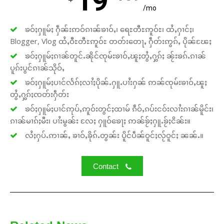
19
/mo
ၶဝ်ႈႁူမ်ႈ ႁဵၼ်းဢဝ်ၵၢၼ်ၶၢဝ်ႇ၊ ရေႊတီႊဢူဝ်ႊ၊ ထႆႇႁၢင်ႈ၊
Blogger, Vlog ထႆႇဝီႊတီႊဢူဝ်ႊ တတ်းတေႃႇ ႁဵတ်းဢွၵ်ႇ ပိုၼ်ၽႄႈ
ၶဝ်ႈႁူမ်ႈၵၢၼ်တူင်ႉၼိုင်ၸုမ်းၶၢဝ်ႇၽူႈတွႆႇႁွၵ်ႈ ၼႂ်းၶၵ်ႉၵၢၼ်
ပူၵ်းပွင်ၵၢၼ်သိုဝ်ႇ
ၶဝ်ႈႁူမ်ႈပၢင်လႅၵ်ႈလၢႆႈပိုၼ်ႉႁူႉပၢႆးႁၼ် ဢၼ်ၸုမ်းၶၢဝ်ႇၽူႈ
တွႆႇႁွၵ်ႈၸတ်းႁဵတ်း
ၶဝ်ႈႁူမ်ႈပၢင်ဢုပ်ႇဢူဝ်းတွင်ႈထၢမ် ၵဵဝ်ႇၵပ်းငဝ်းလၢႆးၵၢၼ်မိူင်း၊
ၵၢၼ်မၢၵ်ႈမီး၊ ပၢႆးမွၼ်း လႄႈ ႁူဝ်ၶေႃႈ ဢၼ်ၶႂ်ႈႁူႉၶႂ်ႈငိၼ်း။
လႆႈႁပ်ႉဢၢၼ်ႇ ၶၢဝ်ႇၶိုၵ်ႉတွၼ်း ပိူင်ပဵၼ်ဝူင်ႈလႂ်ဝူင်ႈ ၼၼ်ႉ။
Contact