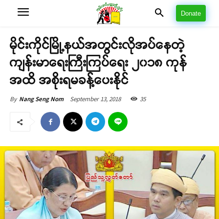
Donate
မိုင်းကိုင်မြို့နယ်အတွင်းလိုအပ်နေတဲ့
ကျန်းမာရေးကြီးကြပ်ရေး ၂၀၁၈ ကုန်
အထိ အစိုးရမခန့်ပေးနိုင်
September 13, 2018
35
By
Nang Seng Nom