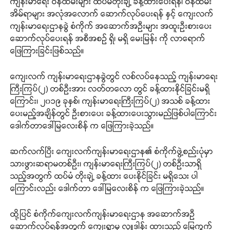
ကျန်းမာရေး ဝန်ထမ်းများ ထပ်မံတိုးချဲ့ ခန့်ထားပေးရန်၊ ဝန်ထမ်း
အိမ်ရာများ အလုံအလောက် ဆောက်လုပ်ပေးရန် နှင့် ကျေးလက်
ကျန်းမာရေးဌာနခွဲ စံကိုက် အဆောက်အဦးများ အထူးဦးစားပေး
ဆောက်လုပ်ပေးရန် အစီအစဉ် ရှိ၊ မရှိ မေးမြန်း ကို လာရောက်
ဖြေကြားခြင်းဖြစ်သည်။
ကျေးလက် ကျန်းမာရေးဌာနခွဲတွင် လစ်လပ်နေသည့် ကျန်းမာရေး
ကြီးကြပ်(၂) တစ်ဦးအား လတ်တလော တွင် ခန့်ထားနိုင်ခြင်းမရှိ
ကြောင်း၊ ၂၀၁၉ ခုနှစ်၊ ကျန်းမာရေးကြီးကြပ်(၂) အသစ် ခန့်ထား
ပေးမည့်အချိန်တွင် ဦးစားပေး ခန့်ထားပေးသွားမည်ဖြစ်ပါကြောင်း
ဒေါက်တာဒေါ်မြလေးစိန် က ဖြေကြားခဲ့သည်။
ဆက်လက်ပြီး ကျေးလက်ကျန်းမာရေးဌာန၏ စံကိုက်ဖွဲ့စည်းပုံမှာ
သားဖွားဆရာမတစ်ဦး၊ ကျန်းမာရေးကြီးကြပ်(၂) တစ်ဦးသာရှိ
သည့်အတွက် ထပ်မံ တိုးချဲ့ ခန့်ထား ပေးနိုင်ခြင်း မရှိသေး ပါ
ကြောင်းလည်း ဒေါက်တာ ဒေါ်မြလေးစိန် က ဖြေကြားခဲ့သည်။
ထို့ပြင် စံကိုက်ကျေးလက်ကျန်းမာရေးဌာန အဆောက်အဦ
ဆောက်လုပ်ရန်အတွက် ကျေးရွာမှ လှူဒါန်း ထားသည့် မြေကွက်