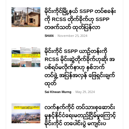
မိုင်းကိုင်မြို့နယ် SSPP တပ်စခန်း
ကို RCSS တိုက်ခိုက်ဟု SSPP
တဖက်သတ် ထုတ်ပြန်လာ
-
November 25, 2024
SHAN
မိုင်းကိုင် SSPP ယာဉ်တန်းကို
RCSS မိုင်းဆွဲတိုက်ခိုက်ဟုဆို၊ အ
ပစ်ရပ်မလိုက်နာဟု နှစ်ဘက်
တပ်ဖွဲ့ အပြန်အလှန် ဖြေရှင်းချက်
ထုတ်
-
May 29, 2024
Sai Khwan Murng
လက်နက်ကိုင် တပ်သားစုဆောင်း
မှုနှင့်နိုင်ငံရေးမတည်ငြိမ်မှုကြောင့်
မိုင်းကိုင် တပေါင်းပွဲ မကျင်းပ