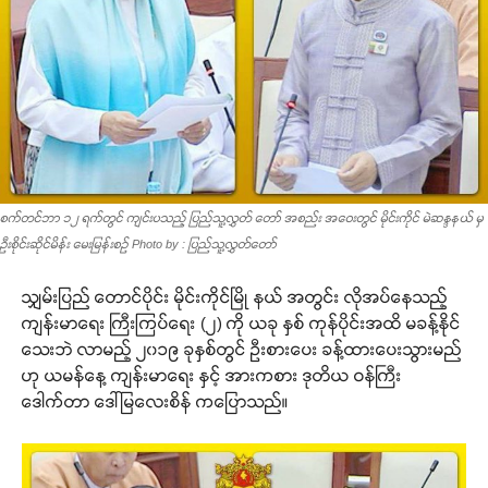
စက်တင်ဘာ ၁၂ ရက်တွင် ကျင်းပသည့် ပြည်သူ့လွှတ် တော် အစည်း အဝေးတွင် မိုင်းကိုင် မဲဆန္ဒနယ် မှ
ဦးစိုင်းဆိုင်မိန်း မေးမြန်းစဉ် Photo by : ပြည်သူ့လွှတ်တော်
သျှမ်းပြည် တောင်ပိုင်း မိုင်းကိုင်မြို နယ် အတွင်း လိုအပ်နေသည့်
ကျန်းမာရေး ကြီးကြပ်ရေး (၂) ကို ယခု နှစ် ကုန်ပိုင်းအထိ မခန့်နိုင်
သေးဘဲ လာမည့် ၂၀၁၉ ခုနှစ်တွင် ဦးစားပေး ခန့်ထားပေးသွားမည်
ဟု ယမန်နေ့ ကျန်းမာရေး နှင့် အားကစား ဒုတိယ ဝန်ကြီး
ဒေါက်တာ ဒေါ်မြလေးစိန် ကပြောသည်။