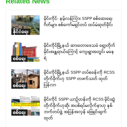
Related News
မိုင်းကိုင်- နမ့်လန်ကြား SSPP စစ်ဆေးရေး
ဂိတ်များ စစ်ကော်မရှင်တပ် ထပ်မံဆုတ်ခိုင်း
နိုင်ငံရေး
မိုင်းကိုင်မြို့နယ် ဆားတောဒေသခံ ရှော့တိုက်
မိုင်းအန္တရာယ်ကြောင့် ကျေးရွာအတွင်း မနေ
ရဲ
စစ်ရေး
မိုင်းကိုင်မြို့နယ် SSPP တပ်စခန်းကို RCSS
တိုက်ခိုက်ဟု SSPP တဖက်သတ် ထုတ်
ပြန်လာ
စစ်ရေး
မိုင်းကိုင် SSPP ယာဉ်တန်းကို RCSS မိုင်းဆွဲ
တိုက်ခိုက်ဟုဆို၊ အပစ်ရပ်မလိုက်နာဟု နှစ်
ဘက်တပ်ဖွဲ့ အပြန်အလှန် ဖြေရှင်းချက်
စစ်ရေး
ထုတ်