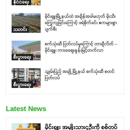
နိုင်ငံရေး
မိုင်းရှူးမြို့နယ်ထဲ အချိန်အခါမဟုတ် မိုးသီး
ကြွေကျခြင်းကြောင့် ဖရဲစိုက်ခင်း ဧကများစွာ
ပျက်စီး
သတင်း
စက်သုံးဆီ ပြတ်လပ်မှုကြောင့် တာချီလိတ် –
မိုင်းရှူး ကားခဈေးနှုန်းမြင့်တက်လာ
စီးပွားရေး
သျှမ်းပြည် အချို့မြို့နယ် စက်သုံးဆီ စတင်
ပြတ်လပ်
စီးပွားရေး
Latest News
မိုင်းရှူး အမျိုးသား၄ဉီးကို စစ်တပ်