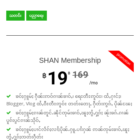
သတင်း
ပညာရေး
promotion
SHAN Membership
19
169
฿
฿
/mo
ၶဝ်ႈႁူမ်ႈ ႁဵၼ်းဢဝ်ၵၢၼ်ၶၢဝ်ႇ၊ ရေႊတီႊဢူဝ်ႊ၊ ထႆႇႁၢင်ႈ၊
Blogger, Vlog ထႆႇဝီႊတီႊဢူဝ်ႊ တတ်းတေႃႇ ႁဵတ်းဢွၵ်ႇ ပိုၼ်ၽႄႈ
ၶဝ်ႈႁူမ်ႈၵၢၼ်တူင်ႉၼိုင်ၸုမ်းၶၢဝ်ႇၽူႈတွႆႇႁွၵ်ႈ ၼႂ်းၶၵ်ႉၵၢၼ်
ပူၵ်းပွင်ၵၢၼ်သိုဝ်ႇ
ၶဝ်ႈႁူမ်ႈပၢင်လႅၵ်ႈလၢႆႈပိုၼ်ႉႁူႉပၢႆးႁၼ် ဢၼ်ၸုမ်းၶၢဝ်ႇၽူႈ
တွႆႇႁွၵ်ႈၸတ်းႁဵတ်း