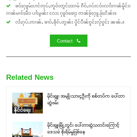
ၶဝ်ႈႁူမ်ႈပၢင်ဢုပ်ႇဢူဝ်းတွင်ႈထၢမ် ၵဵဝ်ႇၵပ်းငဝ်းလၢႆးၵၢၼ်မိူင်း၊
ၵၢၼ်မၢၵ်ႈမီး၊ ပၢႆးမွၼ်း လႄႈ ႁူဝ်ၶေႃႈ ဢၼ်ၶႂ်ႈႁူႉၶႂ်ႈငိၼ်း။
လႆႈႁပ်ႉဢၢၼ်ႇ ၶၢဝ်ႇၶိုၵ်ႉတွၼ်း ပိူင်ပဵၼ်ဝူင်ႈလႂ်ဝူင်ႈ ၼၼ်ႉ။
Contact
Related News
မိုင်းရှူး အမျိုးသား၄ဉီးကို စစ်တပ်က ပေါ်တာ
ဆွဲဖမ်း
နိုင်ငံရေး
မိုင်းရှူးမြို့တွင်း ပေါ်တာဆွဲသတင်းကြောင့်
ဒေသခံ စိုးရိမ်မှုဖြစ်နေ