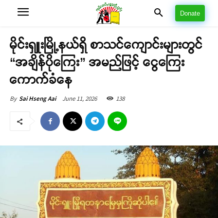
Donate
မိုင်းရှူးမြို့နယ်ရှိ စာသင်ကျောင်းများတွင်
“အချိန်ပိုကြေး” အမည်ဖြင့် ငွေကြေး
ကောက်ခံနေ
June 11, 2026
138
By
Sai Hseng Aai