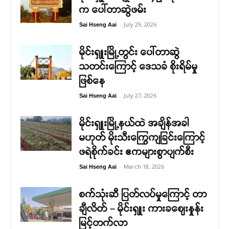
က ပေါ်တာဆွဲဖမ်း
-
July 29, 2026
Sai Hseng Aai
မိုင်းရှူးမြို့တွင်း ပေါ်တာဆွဲ
သတင်းကြောင့် ဒေသခံ စိုးရိမ်မှု
ဖြစ်နေ
-
July 27, 2026
Sai Hseng Aai
မိုင်းရှူးမြို့နယ်ထဲ အချိန်အခါ
မဟုတ် မိုးသီးကြွေကျခြင်းကြောင့်
ဖရဲစိုက်ခင်း ဧကများစွာပျက်စီး
-
March 18, 2026
Sai Hseng Aai
စက်သုံးဆီ ပြတ်လပ်မှုကြောင့် တာ
ချီလိတ် – မိုင်းရှူး ကားခဈေးနှုန်း
မြင့်တက်လာ