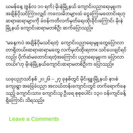
ယမန်နေ့ (ဇွန်လ ၁၀ ရက်) မိုးနဲမြို့နယ် ကျောင်းပညာရေးမှူးက
အချိန်ပိုသင်ကြားလျှင် ကလေးမိဘများထံ ငွေကြေးမတောင်းရဟု
ဆရာ၊ဆရာများကို ခံဝန်ကတိလက်မှတ်ရေးထိုးခိုင်းကြောင်း မိုးနဲ
မြို့နယ် ကျောင်းဆရာမတစ်ဦး ဆက်ပြောသည်။
“မနေ့ကပဲ အချိန်ပိုမသင်ရတဲ့ ကျောင်းပညာရေးမှူးတွေပြောလာ
တာရှိတယ်။ဆရာ၊ဆရာမတွေ လက်မှတ်ထိုးရတာ။ သင်ပေးချင်ရင်
လည်း ပိုက်ဆံမတောင်းရတဲ့အကြောင်း ပညာရေးမှူးက ပြောလာ
တယ်။”ဟု မိုးနဲမြို့နယ်ကျောင်းဆရာမတစ်ဦးက ပြောသည်။
ယခုပညာသင်နှစ် ၂၀၂၆ – ၂၇ ခုနှစ်တွင် မိုင်းရှူးမြို့နယ် နားစံ
ကျေးရွာ အခြေခံပညာ အလယ်တန်းကျောင်းတွင် တက်ရောက်နေ
သည့် ကျောင်းသား၊ ကျောင်းသူ ဦးရေ စုစုပေါင်း ၁၃၀ ဝန်းကျင်ခန့်
ရှိကြောင်း သိရသည်။
Leave a Comments