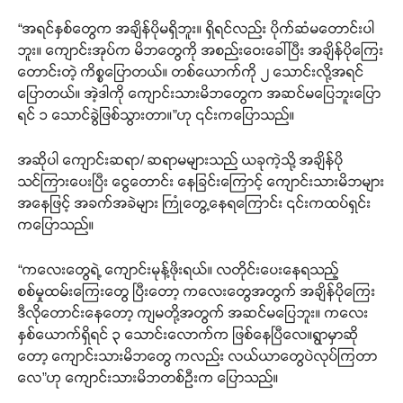
“အရင်နှစ်တွေက အချိန်ပိုမရှိဘူး။ ရှိရင်လည်း ပိုက်ဆံမတောင်းပါ
ဘူး။ ကျောင်းအုပ်က မိဘတွေကို အစည်းဝေးခေါ်ပြီး အချိန်ပိုကြေး
တောင်းတဲ့ ကိစ္စပြောတယ်။ တစ်ယောက်ကို ၂ သောင်းလို့အရင်
ပြောတယ်။ အဲ့ဒါကို ကျောင်းသားမိဘတွေက အဆင်မပြေဘူးပြော
ရင် ၁ သောင်ခွဲဖြစ်သွားတာ။”ဟု ၎င်းကပြောသည်။
အဆိုပါ ကျောင်းဆရာ/ ဆရာမများသည် ယခုကဲ့သို့ အချိန်ပို
သင်ကြားပေးပြီး ငွေတောင်း နေခြင်းကြောင့် ကျောင်းသားမိဘများ
အနေဖြင့် အခက်အခဲများ ကြုံတွေ့နေရကြောင်း ၎င်းကထပ်ရှင်း
ကပြောသည်။
“ကလေးတွေရဲ့ ကျောင်းမုန့်ဖိုးရယ်။ လတိုင်းပေးနေရသည့်
စစ်မှုထမ်းကြေးတွေ ပြီးတော့ ကလေးတွေအတွက် အချိန်ပိုကြေး
ဒီလိုတောင်းနေတော့ ကျမတို့အတွက် အဆင်မပြေဘူး။ ကလေး
နှစ်ယောက်ရှိရင် ၃ သောင်းလောက်က ဖြစ်နေပြီလေ။ရွာမှာဆို
တော့ ကျောင်းသားမိဘတွေ ကလည်း လယ်ယာတွေပဲလုပ်ကြတာ
လေ”ဟု ကျောင်းသားမိဘတစ်ဦးက ပြောသည်။