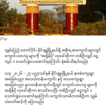
မိုင်းရှူး
သျှမ်းပြည် တောင်ပိုင်း မိုင်းရှူမြို့နယ်ရှိ အစိုးရ စာကျောင်းများတွင်
ကျောင်းသား/သူ များကို “အချိန်ပို” ဟုခေါ်ဆိုကာ တစ်ဦးလျှင် ငွေ
ကျပ် ၁ သောင်းခွဲပေးဆောင်ရကြောင်း စုံစမ်းသိရပါသည်။
ယခု ၂၀၂၆ – ၂၇ ပညာသင်နှစ် မိုင်းရှူးမြို့နယ် နားစံကျေးရွာ
အခြေခံပညာ အလယ်တန်းကျောင်း နှင့် ဖာယကျေးရွာ
အခြေခံပညာ မူလတန်းကျောင်းတို့တွင် ကျောင်းသား/သူ များကို
အချိန်ပို ဟုခေါ်ဆိုကာ စာသင်ပေးပြီး တစ်ဦးလျှင် ငွေကျပ် ၁
သောင်းခွဲပေးဆောင်ရကြောင်း ကျောင်းသားမိဘတစ်ဦးက သျှမ်
သံတော်ဆင့်ကို ပြောသည်။