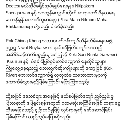
Deetes၊ မယ်အိုင်ခရိုင်အုပ်ချုပ်ရေးမှူး၊ Nitipakorn
Saengsuwan နှင့် သာတွန်ကျောင်းတိုက် ဆရာတော် ဝိနယဓရ
မဟာနိခွန် မဟာဘိက္ခမာနော့ (Phra Maha Nikhom Maha
Bhikkamanop) တို့လည်း ပါဝင်ခဲ့သည်။
Rak Chiang Khong သဘာဝပတ်ဝန်းကျင်ထိန်းသိမ်းရေးအဖွဲ့
ဥက္ကဋ္ဌ Niwat Roykaew က နယ်စပ်ဖြတ်ကျော်လာသည့်
အဆိပ်သင့်ဓာတ်ပစ္စည်းများကြောင့် Kok၊ Sai ၊ Ruak၊ Salween၊
Kra Buri နှင့် မဲခေါင်မြစ်ဝှမ်းတစ်လျှောက် နေထိုင်သူများ
ကြုံတွေ့နေရသည့် ဘေးထွက်ဆိုးကျိုးများကို ကော့မြစ် (Kok
River) ဘေးတစ်လျှောက်ရှိ လူထုထံမှ သဘောထားများကို
ကောက်ခံသွားမည်ဖြစ်ကြောင်း ပြောကြားသည်။
ထို့အပြင် ဒေသခံများအနေဖြင့် နယ်စပ်ဖြတ်ကျော် ညစ်ညမ်းမှု
ပြဿနာကို ဖြေရှင်းရန်အတွက် ပထမဆုံးအကြိမ်အဖြစ် တရားဓမ္မ
ကိုအခြေခံသည့် ချဉ်းကပ်မှုဖြင့် လှုပ်ရှားမှုကို ဖော်ဆောင်ခြင်း
ဖြစ်ကြောင်း ထည့်သွင်းပြောဆိုသည်။