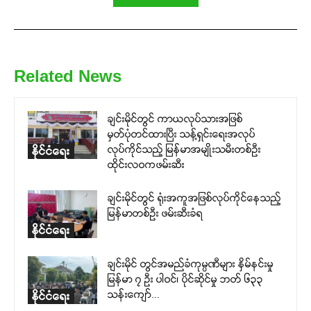
Related News
ချင်းမိုင်တွင် ကာယလုပ်သားအဖြစ်
မှတ်ပုံတင်ထားပြီး သန့်ရှင်းရေးအလုပ်
လုပ်ကိုင်သည့် မြန်မာအမျိုးသမီးတစ်ဦး
နိုင်ငံရေး
ထိုင်းလဝကဖမ်းဆီး
ချင်းမိုင်တွင် ရုံးအကူအဖြစ်လုပ်ကိုင်နေသည့်
မြန်မာတစ်ဦး ဖမ်းဆီးခံရ
နိုင်ငံရေး
ချင်းမိုင် တွင်အမည်ခံကုမ္ပဏီများ နှိမ်နင်းမှု
မြန်မာ ၇ ဦး ပါဝင်၊ ပိုင်ဆိုင်မှု ဘတ် ၆၃၃
သန်းကျော်...
နိုင်ငံရေး