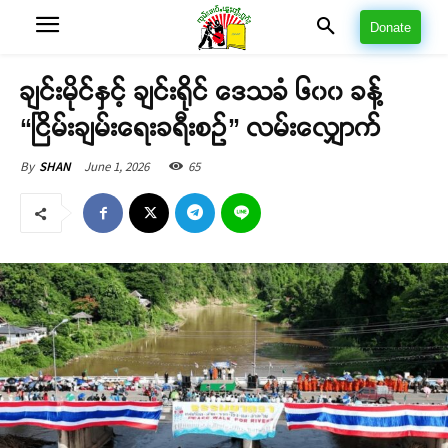
Donate
ချင်းမိုင်နှင့် ချင်းရိုင် ဒေသခံ ၆၀၀ ခန့်
“ငြိမ်းချမ်းရေးခရီးစဉ်” လမ်းလျှောက်
June 1, 2026
65
By
SHAN