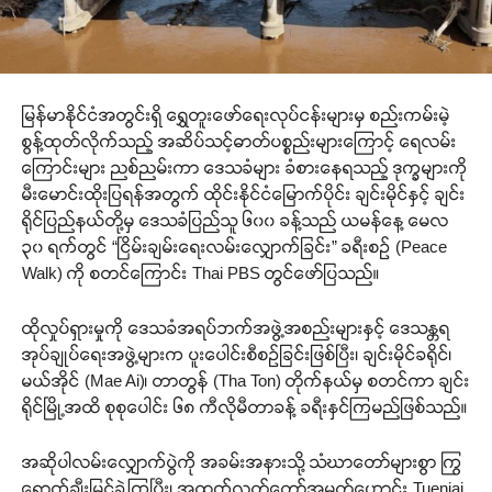
မြန်မာနိုင်ငံအတွင်းရှိ ရွှေတူးဖော်ရေးလုပ်ငန်းများမှ စည်းကမ်းမဲ့
စွန့်ထုတ်လိုက်သည့် အဆိပ်သင့်ဓာတ်ပစ္စည်းများကြောင့် ရေလမ်း
ကြောင်းများ ညစ်ညမ်းကာ ဒေသခံများ ခံစားနေရသည့် ဒုက္ခများကို
မီးမောင်းထိုးပြရန်အတွက် ထိုင်းနိုင်ငံမြောက်ပိုင်း ချင်းမိုင်နှင့် ချင်း
ရိုင်ပြည်နယ်တို့မှ ဒေသခံပြည်သူ ၆၀၀ ခန့်သည် ယမန်နေ့ မေလ
၃၀ ရက်တွင် “ငြိမ်းချမ်းရေးလမ်းလျှောက်ခြင်း” ခရီးစဉ် (Peace
Walk) ကို စတင်ကြောင်း Thai PBS တွင်ဖော်ပြသည်။
ထိုလှုပ်ရှားမှုကို ဒေသခံအရပ်ဘက်အဖွဲ့အစည်းများနှင့် ဒေသန္တရ
အုပ်ချုပ်ရေးအဖွဲ့များက ပူးပေါင်းစီစဉ်ခြင်းဖြစ်ပြီး၊ ချင်းမိုင်ခရိုင်၊
မယ်အိုင် (Mae Ai)၊ တာတွန် (Tha Ton) တိုက်နယ်မှ စတင်ကာ ချင်း
ရိုင်မြို့အထိ စုစုပေါင်း ၆၈ ကီလိုမီတာခန့် ခရီးနှင်ကြမည်ဖြစ်သည်။
အဆိုပါလမ်းလျှောက်ပွဲကို အခမ်းအနားသို့ သံဃာတော်များစွာ ကြွ
ရောက်ချီးမြှင့်ခဲ့ကြပြီး၊ အထက်လွှတ်တော်အမတ်ဟောင်း Tuenjai