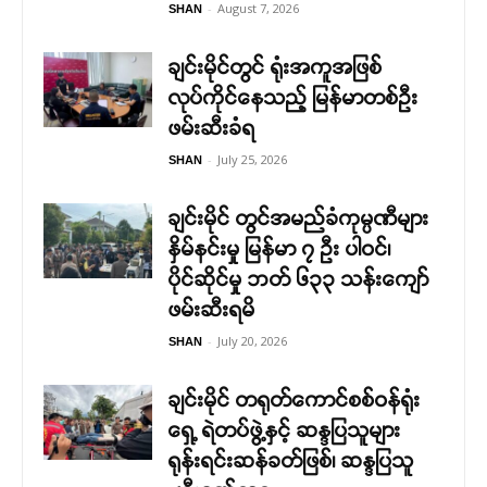
-
August 7, 2026
SHAN
ချင်းမိုင်တွင် ရုံးအကူအဖြစ်
လုပ်ကိုင်နေသည့် မြန်မာတစ်ဦး
ဖမ်းဆီးခံရ
-
July 25, 2026
SHAN
ချင်းမိုင် တွင်အမည်ခံကုမ္ပဏီများ
နှိမ်နင်းမှု မြန်မာ ၇ ဦး ပါဝင်၊
ပိုင်ဆိုင်မှု ဘတ် ၆၃၃ သန်းကျော်
ဖမ်းဆီးရမိ
-
July 20, 2026
SHAN
ချင်းမိုင် တရုတ်ကောင်စစ်ဝန်ရုံး
ရှေ့ ရဲတပ်ဖွဲ့နှင့် ဆန္ဒပြသူများ
ရုန်းရင်းဆန်ခတ်ဖြစ်၊ ဆန္ဒပြသူ