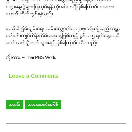
ဆွေးနွေးပွဲများ ပြုလုပ်ရန် လိုအပ်နေပြီဖြစ်ကြောင်း အလေး
အနက် တိုက်တွန်းခဲ့သည်။
အဆိုပါ ငြိမ်းချမ်းရေး လမ်းလျှောက်ဘုရားဖူးခရီးစဉ်သည် ကမ္ဘာ့
ပတ်ဝန်းကျင်ထိန်းသိမ်းရေးနေ့ဖြစ်သည့် ဇွန်လ ၅ ရက်နေ့အထိ
ဆက်လက်ချီတက်သွားမည်ဖြစ်ကြောင်း သိရသည်။
ကိုးကား – Thai PBS World
Leave a Comments
သတင်း
သဘာဝအရင်းအမြစ်