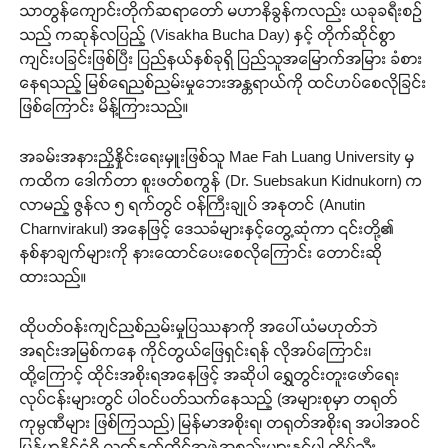
သာတွန်ကျောင်းတိုက်ဆရာတော် မဟာနိခွန်ကလည်း ယခုခရီးစဉ်
သည် ကဆုန်လပြည့် (Visakha Bucha Day) နှင့် တိုက်ဆိုင်စွာ
ကျင်းပခြင်းဖြစ်ပြီး ပြည်နယ်နှစ်ခုရှိ ပြည်သူအမြောက်အမြား ခံစား
နေရသည့် မြစ်ရေညစ်ညမ်းမှုဘေးအန္တရာယ်ကို ထင်ဟပ်စေလိုခြင်း
ဖြစ်ကြောင်း မိန့်ကြားသည်။
အခမ်းအနားညှိနှိုင်းရေးမှူးဖြစ်သူ Mae Fah Luang University မှ
ကထိက ဒေါက်တာ စူးဖတ်စကွန် (Dr. Suebsakun Kidnukorn) က
လာမည့် ဇွန်လ ၅ ရက်တွင် ဝန်ကြီးချုပ် အနုတင် (Anutin
Charnvirakul) အနေဖြင့် ဒေသခံများနှင့်တွေ့ဆုံကာ ၎င်းတို့၏
နစ်နာချက်များကို နားထောင်ပေးစေလိုကြောင်း တောင်းဆို
ထားသည်။
ထိုပတ်ဝန်းကျင်ညစ်ညမ်းမှုပြဿနာကို အပေါ်ယံမဟုတ်ဘဲ
အရင်းအမြစ်ကနေ ကိုင်တွယ်ဖြေရှင်းရန် လိုအပ်ကြောင်း၊
ထို့ကြောင့် ထိုင်းအစိုးရအနေဖြင့် အဆိုပါ ရွှေတွင်းတူးဖော်ရေး
လုပ်ငန်းများတွင် ပါဝင်ပတ်သက်နေသည့် (အများစုမှာ တရုတ်
ကုမ္ပဏီများ ဖြစ်ကြသည်) မြန်မာအစိုးရ၊ တရုတ်အစိုးရ အပါအဝင်
မြန်မာနိုင်ငံရှိ လက်နက်ကိုင်အဖွဲ့အစည်းများနှင့်ပါ ထိပ်သီး