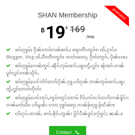
promotion
SHAN Membership
19
169
฿
฿
/mo
ၶဝ်ႈႁူမ်ႈ ႁဵၼ်းဢဝ်ၵၢၼ်ၶၢဝ်ႇ၊ ရေႊတီႊဢူဝ်ႊ၊ ထႆႇႁၢင်ႈ၊
Blogger, Vlog ထႆႇဝီႊတီႊဢူဝ်ႊ တတ်းတေႃႇ ႁဵတ်းဢွၵ်ႇ ပိုၼ်ၽႄႈ
ၶဝ်ႈႁူမ်ႈၵၢၼ်တူင်ႉၼိုင်ၸုမ်းၶၢဝ်ႇၽူႈတွႆႇႁွၵ်ႈ ၼႂ်းၶၵ်ႉၵၢၼ်
ပူၵ်းပွင်ၵၢၼ်သိုဝ်ႇ
ၶဝ်ႈႁူမ်ႈပၢင်လႅၵ်ႈလၢႆႈပိုၼ်ႉႁူႉပၢႆးႁၼ် ဢၼ်ၸုမ်းၶၢဝ်ႇၽူႈ
တွႆႇႁွၵ်ႈၸတ်းႁဵတ်း
ၶဝ်ႈႁူမ်ႈပၢင်ဢုပ်ႇဢူဝ်းတွင်ႈထၢမ် ၵဵဝ်ႇၵပ်းငဝ်းလၢႆးၵၢၼ်မိူင်း၊
ၵၢၼ်မၢၵ်ႈမီး၊ ပၢႆးမွၼ်း လႄႈ ႁူဝ်ၶေႃႈ ဢၼ်ၶႂ်ႈႁူႉၶႂ်ႈငိၼ်း။
လႆႈႁပ်ႉဢၢၼ်ႇ ၶၢဝ်ႇၶိုၵ်ႉတွၼ်း ပိူင်ပဵၼ်ဝူင်ႈလႂ်ဝူင်ႈ ၼၼ်ႉ။
Contact