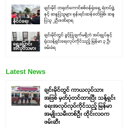
ချင်းမိုင် တရုတ်ကောင်စစ်ဝန်ရုံးရှေ့ ရဲတပ်ဖွဲ့
နှင့် ဆန္ဒပြသူများ ရုန်းရင်းဆန်ခတ်ဖြစ်၊ ဆန္ဒ
ပြသူ ၂ဉီးဒဏ်ရာရ
နိုင်ငံရေး
ချင်းမိုင်တွင် ခွင့်ပြုချက်မရှိဘဲ အပ်ချုပ်နှင့်
ရုံးသန့်ရှင်းရေးလုပ်ကိုင်သည့် မြန်မာ ၃ ဦး
ရွှေ့ပြောင်း
ဖမ်းခံရ
အလုပ်သမား
Latest News
ချင်းမိုင်တွင် ကာယလုပ်သား
အဖြစ် မှတ်ပုံတင်ထားပြီး သန့်ရှင်း
ရေးအလုပ်လုပ်ကိုင်သည့် မြန်မာ
အမျိုးသမီးတစ်ဦး ထိုင်းလဝက
ဖမ်းဆီး