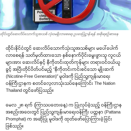
ထိုင်းတွင်ဆေးလိပ်သောက်သူအသစ် လုံးဝမရှိလာစေရေး ဥပဒေပြဋ္ဌာန်းရန် အစိုးရစဉ်းစားနေ
ထိုင်းနိုင်ငံတွင် ဆေးလိပ်သောက်သုံးသူအသစ်များ မပေါ်ပေါက်
လာစေရန် သတ်မှတ်ထားသော နှစ်နောက်ပိုင်းမွေးဖွားသူ လူငယ်
များအား ဆေးလိပ်နှင့် နီကိုတင်းထုတ်ကုန်များ တရားဝင်ဝယ်ယူ
ခွင့် အပြီးတိုင်ပိတ်ပင်မည့် “နီကိုတင်းကင်းစင်သော မျိုးဆက်
(Nicotine-Free Generation)” မူဝါဒကို ပြည်သူ့ကျန်းမာရေး
ဝန်ကြီးဌာနက စတင်လေ့လာသုံးသပ်နေကြောင်း The Nation
Thailand တွင်ဖော်ပြသည်။
မေလ ၂၈ ရက် (ကြာသပတေးနေ့) က ပြုလုပ်ခဲ့သည့် ဝန်ကြီးဌာန
အစည်းအဝေးတွင် ပြည်သူ့ကျန်းမာရေးဝန်ကြီး ပတ္တနာ (Pattana
Promphat) က အဆိုပြု မူဝါဒကို ထုတ်ဖော်ပြောကြားခဲ့ခြင်း
ဖြစ်သည်။