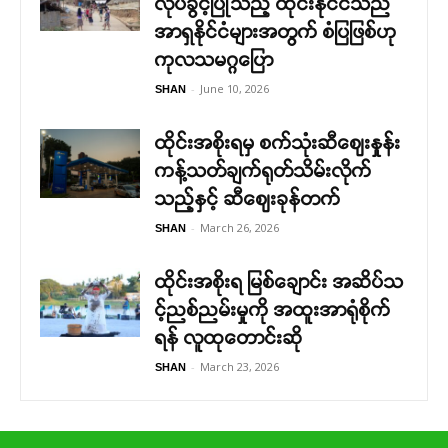
လုပ်ခွင့်ပြုသည့် ထိုင်းနိုင်ငံသည်
အာရှနိုင်ငံများအတွက် စံပြဖြစ်ဟု
ကုလသမဂ္ဂပြော
-
June 10, 2026
SHAN
ထိုင်းအစိုးရမှ စက်သုံးဆီဈေးနှုန်း
ကန့်သတ်ချက်ရုတ်သိမ်းလိုက်
သည့်နှင့် ဆီဈေးခုန်တက်
-
March 26, 2026
SHAN
ထိုင်းအစိုးရ မြစ်ချောင်း အဆိပ်သ
င့်ညစ်ညမ်းမှုကို အထူးအာရုံစိုက်
ရန် လူထုတောင်းဆို
-
March 23, 2026
SHAN