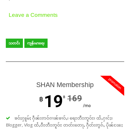
Leave a Comments
သတင်း
ကျန်းမာရေး
promotion
SHAN Membership
19
169
฿
฿
/mo
ၶဝ်ႈႁူမ်ႈ ႁဵၼ်းဢဝ်ၵၢၼ်ၶၢဝ်ႇ၊ ရေႊတီႊဢူဝ်ႊ၊ ထႆႇႁၢင်ႈ၊
Blogger, Vlog ထႆႇဝီႊတီႊဢူဝ်ႊ တတ်းတေႃႇ ႁဵတ်းဢွၵ်ႇ ပိုၼ်ၽႄႈ