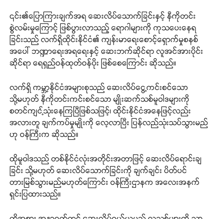
၎င်း၏ပြောကြားချက်အရ ဆေးလိပ်သောက်ခြင်းနှင့် နီကိုတင်း
စွဲလမ်းမှုကြောင့် ဖြစ်ပွားလာသည့် ရောဂါများကို ကုသပေးနေရ
ခြင်းသည် လက်ရှိထိုင်းနိုင်ငံ၏ ကျန်းမာရေးစောင့်ရှောက်မှုစနစ်
အပေါ် ဘဏ္ဍာရေးအရရေးနှင့် ဆေးဘက်ဆိုင်ရာ လူအင်အားပိုင်း
ဆိုင်ရာ ရေရှည်ဝန်ထုတ်ဝန်ပိုး ဖြစ်စေကြောင်း ဆိုသည်။
လက်ရှိ ကမ္ဘာ့နိုင်ငံအများစုသည် ဆေးလိပ်ငွေ့ကင်းစင်သော
သို့မဟုတ် နီကိုတင်းကင်းစင်သော မျိုးဆက်သစ်မူဝါဒများကို
စတင်ကျင့်သုံးနေကြပြီဖြစ်သဖြင့်၊ ထိုင်းနိုင်ငံအနေဖြင့်လည်း
အလားတူ ချက်ကပ်မှုမျိုးကို လေ့လာပြီး ပြန်လည်သုံးသပ်သွားမည်
ဟု ဝန်ကြီးက ဆိုသည်။
ထိုမူဝါဒသည် တစ်နိုင်ငံလုံးအတိုင်းအတာဖြင့် ဆေးလိပ်ရောင်းချ
ခြင်း သို့မဟုတ် ဆေးလိပ်သောက်ခြင်းကို ချက်ချင်း ပိတ်ပင်
တားမြစ်သွားမည်မဟုတ်ကြောင်း ဝန်ကြီးဌာနက အလေးအနက်
ရှင်းပြထားသည်။
ထိုအစား အနာဂတ်တွင် ဆေးလိပ်ဝယ်ယူမည့် လူသစ်များကို သာ