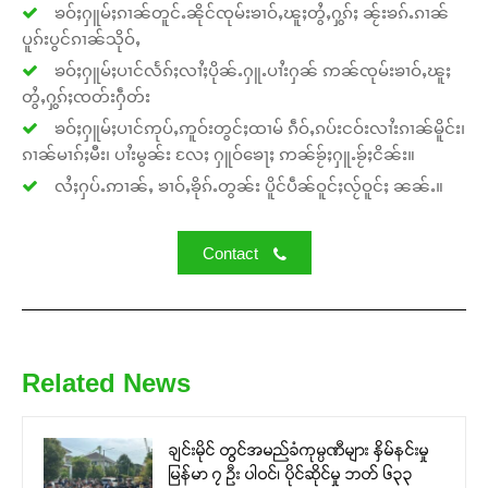
ၶဝ်ႈႁူမ်ႈၵၢၼ်တူင်ႉၼိုင်ၸုမ်းၶၢဝ်ႇၽူႈတွႆႇႁွၵ်ႈ ၼႂ်းၶၵ်ႉၵၢၼ်
ပူၵ်းပွင်ၵၢၼ်သိုဝ်ႇ
ၶဝ်ႈႁူမ်ႈပၢင်လႅၵ်ႈလၢႆႈပိုၼ်ႉႁူႉပၢႆးႁၼ် ဢၼ်ၸုမ်းၶၢဝ်ႇၽူႈ
တွႆႇႁွၵ်ႈၸတ်းႁဵတ်း
ၶဝ်ႈႁူမ်ႈပၢင်ဢုပ်ႇဢူဝ်းတွင်ႈထၢမ် ၵဵဝ်ႇၵပ်းငဝ်းလၢႆးၵၢၼ်မိူင်း၊
ၵၢၼ်မၢၵ်ႈမီး၊ ပၢႆးမွၼ်း လႄႈ ႁူဝ်ၶေႃႈ ဢၼ်ၶႂ်ႈႁူႉၶႂ်ႈငိၼ်း။
လႆႈႁပ်ႉဢၢၼ်ႇ ၶၢဝ်ႇၶိုၵ်ႉတွၼ်း ပိူင်ပဵၼ်ဝူင်ႈလႂ်ဝူင်ႈ ၼၼ်ႉ။
Contact
Related News
ချင်းမိုင် တွင်အမည်ခံကုမ္ပဏီများ နှိမ်နင်းမှု
မြန်မာ ၇ ဦး ပါဝင်၊ ပိုင်ဆိုင်မှု ဘတ် ၆၃၃