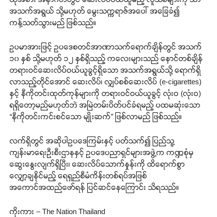
အသက်အရွယ် သို့မဟုတ် မွေးသက္ကရာဇ်အပေါ် အခြေခံ၍
ကန့်သတ်သွားမည် ဖြစ်သည်။
ဥပမာအားဖြင့် ဥပဒေစတင်အာဏာသက်ရောက်ချိန်တွင် အသက်
၁၀ နှစ် သို့မဟုတ် ၁၂ နှစ်ရှိသည့် ကလေးများသည် နောင်တစ်ချိန်
တရားဝင်ဆေးလိပ်ဝယ်ယူခွင့်ရှိသော အသက်အရွယ်သို့ ရောက်ရှိ
လာသည့်တိုင်အောင် ဆေးလိပ်၊ လျှပ်စစ်ဆေးလိပ် (e-cigarettes)
နှင့် နီကိုတင်းထုတ်ကုန်များကို တရားဝင်ဝယ်ယူခွင့် လုံးဝ (လုံးဝ)
ရရှိတော့မည်မဟုတ်ဘဲ အမြဲတမ်းပိတ်ပင်ခံရမည့် ပထမဆုံးသော
“နီကိုတင်းကင်းစင်သော မျိုးဆက်” ဖြစ်လာမည် ဖြစ်သည်။
လက်ရှိတွင် အဆိုပါဥပဒေကြမ်းနှင့် ပတ်သက်၍ ပြည်သူ့
ကျန်းမာရေးဦးစီးဌာနနှင့် ဥပဒေပညာရှင်များအဖွဲ့က ကဏ္ဍစုံမှ
ဆွေးနွေးလျက်ရှိပြီး၊ ဆေးလိပ်သောက်နှုန်းကို ထိရောက်စွာ
လျှော့ချနိုင်မည့် ရေရှည်စီမံကိန်းတစ်ရပ်အဖြစ်
အကောင်အထည်ဖော်ရန် ပြင်ဆင်နေကြောင်း သိရသည်။
ကိုးကား – The Nation Thailand