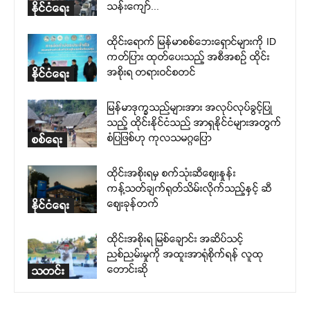
သန်းကျော်...
နိုင်ငံရေး
ထိုင်းရောက် မြန်မာစစ်ဘေးရှောင်များကို ID
ကတ်ပြား ထုတ်ပေးသည့် အစီအစဉ် ထိုင်း
အစိုးရ တရားဝင်စတင်
နိုင်ငံရေး
မြန်မာဒုက္ခသည်များအား အလုပ်လုပ်ခွင့်ပြု
သည့် ထိုင်းနိုင်ငံသည် အာရှနိုင်ငံများအတွက်
စံပြဖြစ်ဟု ကုလသမဂ္ဂပြော
စစ်ရေး
ထိုင်းအစိုးရမှ စက်သုံးဆီဈေးနှုန်း
ကန့်သတ်ချက်ရုတ်သိမ်းလိုက်သည့်နှင့် ဆီ
ဈေးခုန်တက်
နိုင်ငံရေး
ထိုင်းအစိုးရ မြစ်ချောင်း အဆိပ်သင့်
ညစ်ညမ်းမှုကို အထူးအာရုံစိုက်ရန် လူထု
တောင်းဆို
သတင်း