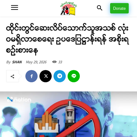
Donate
ထိုင်းတွင်ဆေးလိပ်သောက်သူအသစ် လုံး
ဝမရှိလာစေရေး ဥပဒေပြဋ္ဌာန်းရန် အစိုးရ
စဉ်းစားနေ
May 29, 2026
33
By
SHAN