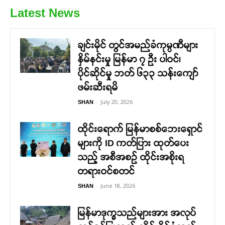
Latest News
ချင်းမိုင် တွင်အမည်ခံကုမ္ပဏီများ
နှိမ်နင်းမှု မြန်မာ ၇ ဦး ပါဝင်၊
ပိုင်ဆိုင်မှု ဘတ် ၆၃၃ သန်းကျော်
ဖမ်းဆီးရမိ
-
July 20, 2026
SHAN
ထိုင်းရောက် မြန်မာစစ်ဘေးရှောင်
များကို ID ကတ်ပြား ထုတ်ပေး
သည့် အစီအစဉ် ထိုင်းအစိုးရ
တရားဝင်စတင်
-
June 18, 2026
SHAN
မြန်မာဒုက္ခသည်များအား အလုပ်