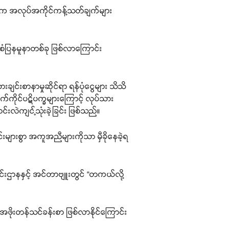
ိုးရက အလုပ်အကိုင်ကန့်သတ်ချက်များ
စံပြနမူနာတစ်ခု ဖြစ်လာကြောင်း
င်းစာနာမှုဆိုင်ရာ ရန်ပုံငွေများ သိသိ
က်ကိုင်ပဋိပက္ခများကြောင့် လုပ်သား
င်းလဲကျင့်သုံးခဲ့ခြင်း ဖြစ်သည်။
းများစွာ အကူအညီများကိုသာ မှီခိုနေခဲ့ရ
းဌာနနှင့် အင်တာဗျူးတွင် “တကယ်လို့
 အဖိုးတန်သင်ခန်းစာ ဖြစ်လာနိုင်ကြောင်း