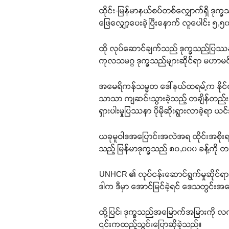
ထိုင်း-မြန်မာနယ်စပ်တစ်လျှောက်ရှိ ဒု
ဖြေလျှော့ပေးခဲ့ပြီးနောက် လူပေါင်း ၅,၅
ထို လုပ်ဆောင်ချက်သည် ဒုက္ခသည်ပြဿနာ
ကုလသမဂ္ဂ ဒုက္ခသည်များဆိုင်ရာ မဟာမင
အမေရိကန်သမ္မတ ဒေါ်နယ်ထရမ့်က နိုင်ငံခ
သာသာ ကျဆင်းသွားခဲ့သည့် တချိန်တည်းမှာပ
ရှားပါးမှုပြဿနာ ပိုမိုဆိုးရွားလာခဲ့ရာ ယ
ယခုမူဝါဒအပြောင်းအလဲအရ ထိုင်းအစိုးရသည
သည့် မြန်မာဒုက္ခသည် ၈၀,၀၀၀ ခန့်ကို တရာ
UNHCR ၏ လုပ်ငန်းဆောင်ရွက်မှုဆိုင်ရ
ဒါက ဒီမှာ အောင်မြင်ခဲ့ရင် ဒေသတွင်းအပ
ထို့ပြင်၊ ဒုက္ခသည်အမြောက်အမြားကို လက်
၎င်းကထည့်သွင်းပြောဆိုခဲ့သည်။