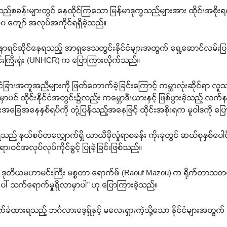
က္ခသည်စခန်းများတွင် နေထိုင်ကြသော မြန်မာဒုက္ခသည်များအား ထိုင်းအစ
၀၀ ကျော် အလုပ်အကိုင်ရရှိခဲ့သည်။
ရင်ဆိုင်နေရသည့် အာရှဒေသတွင်းနိုင်ငံများအတွက် ရှေ့ဆောင်လမ်းပြ
်းကြီးရုံး (UNHCR) က ပြောကြားလိုက်သည်။
ြားအကူအညီများကို ဖြတ်တောက်ခဲ့ခြင်းကြောင့် ကမ္ဘာလုံးဆိုင်ရာ လူသားချ
င် ထိုင်းနိုင်ငံအတွင်း၌လည်း ကမ္ဘောဒီးယားနှင့် ဖြစ်ပွားခဲ့သည့် လက်န
င်းအခြေအနေနှစ်ရပ်ကို တုံ့ပြန်သည့်အနေဖြင့် ထိုင်းအစိုးရက မူဝါဒကို ပြော
် နယ်စပ်တလျှောက်ရှိ ယာယီခိုလှုံရာစခန်း ကိုးခုတွင် ဆယ်စုနှစ်ပေါင်
းဝင်အလုပ်လုပ်ကိုင်ခွင့် ပြုခဲ့ခြင်းဖြစ်သည်။
ာ ဒုတိယမဟာမင်းကြီး မစ္စတာ ရောက်ဖ် (Raouf Mazou) က ရိုက်တာသတင်
ေါ် သက်ရောက်မှုရှိလာမှာပါ” ဟု ပြောကြားခဲ့သည်။
ခံထားရသည့် ဘင်္ဂလားဒေ့ရှ်နှင့် မလေးရှားကဲ့သို့သော နိုင်ငံများအတွက်