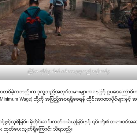
မြန်မာ-ထိုင်းနယ်စပ် စစ်ဘေးဒုက္ခသည်စခန်းတစ်ခု
ကိန်းစတင်ခဲ့ကတည်းက ဒုက္ခသည်အလုပ်သမားများအနေဖြင့် ဥပဒေကြောင
ာ (Minimum Wage) တို့ကို အပြည့်အဝရရှိစေရန် ထိုင်းအာဏာပိုင်များနှင့် အ
ွင့်လှစ်ခြင်း၊ မိုဘိုင်းဆင်းကတ်ဝယ်ယူခြင်းနှင့် ၎င်းတို့၏ တရားဝင်အဆင
ား ထုတ်ပေးလျက်ရှိကြောင်း သိရသည်။