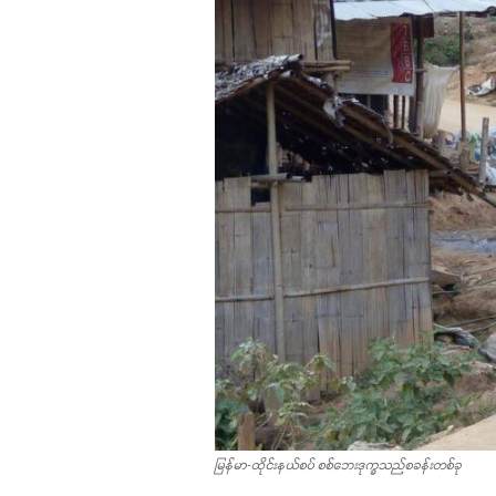
မြန်မာ-ထိုင်းနယ်စပ် စစ်ဘေးဒုက္ခသည်စခန်းတစ်ခု