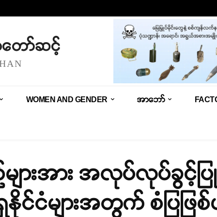
သံတော်ဆင့်
SHAN
WOMEN AND GENDER
အာဘော်
FACT
များအား အလုပ်လုပ်ခွင့်ပြု
ရှနိုင်ငံများအတွက် စံပြဖြ