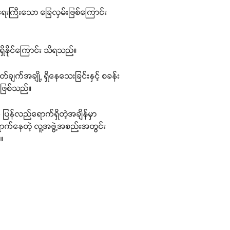
ေးကြီးသော ခြေလှမ်းဖြစ်ကြောင်း
ိနိုင်ကြောင်း သိရသည်။
ချက်အချို့ ရှိနေသေးခြင်းနှင့် စခန်း
ဆဲဖြစ်သည်။
ု ပြန်လည်ရောက်ရှိတဲ့အချိန်မှာ
ောက်နေတဲ့ လူ့အဖွဲ့အစည်းအတွင်း
။