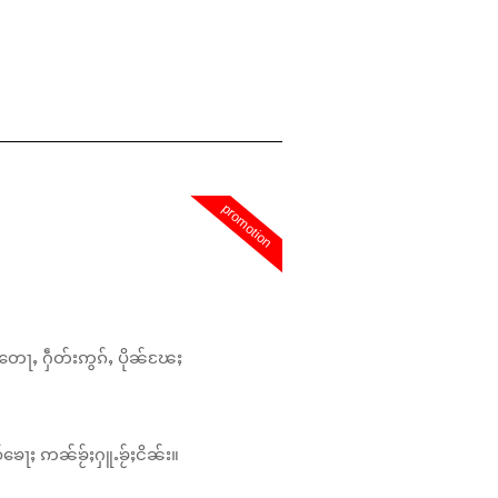
promotion
တေႃႇ ႁဵတ်းဢွၵ်ႇ ပိုၼ်ၽႄႈ
်ၶေႃႈ ဢၼ်ၶႂ်ႈႁူႉၶႂ်ႈငိၼ်း။