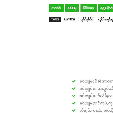
သတင်း
စစ်ရေး
နိုင်ငံရေး
ရွှေ့ပြေ
TAGS
UNHCR
ထိုင်းနိုင်ငံ
ထိုင်းအစိုးရ
ၶဝ်ႈႁူမ်ႈ ႁဵၼ်းဢဝ်ၵၢ
ၶဝ်ႈႁူမ်ႈၵၢၼ်တူင်ႉၼိုင
ၶဝ်ႈႁူမ်ႈပၢင်လႅၵ်ႈလၢ
ၶဝ်ႈႁူမ်ႈပၢင်ဢုပ်ႇဢူဝ
လႆႈႁပ်ႉဢၢၼ်ႇ ၶၢဝ်ႇၶိုၵ