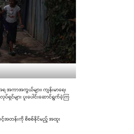
်းအရ အကာအကွယ်များ၊ ကျန်းမာရေး
လုပ်ရှင်များ ပူးပေါင်းဆောင်ရွက်ခဲ့ကြ
့်အတန်းကို စိစစ်နိုင်မည့် အထူး