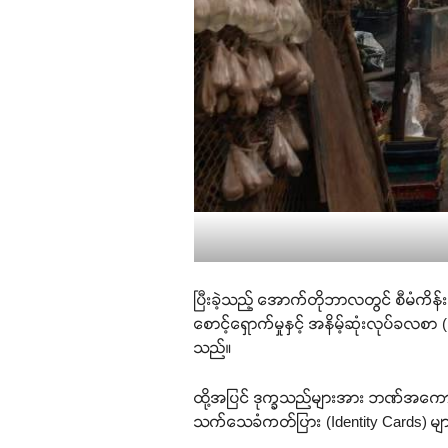
ပြီးခဲ့သည့် အောက်တိုဘာလတွင် စီမံ
စောင့်ရှောက်မှုနှင့် အနိမ့်ဆုံးလုပ်ခလစ
သည်။
ထို့အပြင် ဒုက္ခသည်များအား ဘဏ်အကောင့်ဖ
သက်သေခံကတ်ပြား (Identity Cards) မျ