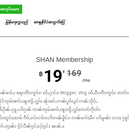
ာင်းအလုပ်သမား
မြန်မာဒုက္ခသည်
အာရှနိုင်ငံအတွက်စံပြ
SHAN Membership
19
169
฿
฿
/mo
ၼ်ၶၢဝ်ႇ၊ ရေႊတီႊဢူဝ်ႊ၊ ထႆႇႁၢင်ႈ၊ Blogger, Vlog ထႆႇဝီႊတီႊဢူဝ်ႊ တတ်း
်ၸုမ်းၶၢဝ်ႇၽူႈတွႆႇႁွၵ်ႈ ၼႂ်းၶၵ်ႉၵၢၼ်ပူၵ်းပွင်ၵၢၼ်သိုဝ်ႇ
ႆႈပိုၼ်ႉႁူႉပၢႆးႁၼ် ဢၼ်ၸုမ်းၶၢဝ်ႇၽူႈတွႆႇႁွၵ်ႈၸတ်းႁဵတ်း
်းတွင်ႈထၢမ် ၵဵဝ်ႇၵပ်းငဝ်းလၢႆးၵၢၼ်မိူင်း၊ ၵၢၼ်မၢၵ်ႈမီး၊ ပၢႆးမွၼ်း လႄႈ ႁူဝ
်ႉတွၼ်း ပိူင်ပဵၼ်ဝူင်ႈလႂ်ဝူင်ႈ ၼၼ်ႉ။