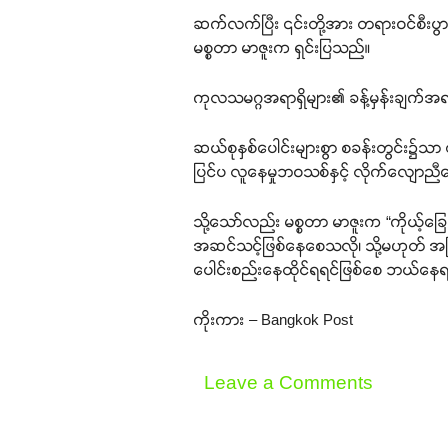
ဆက်လက်ပြီး ၎င်းတို့အား တရားဝင်စီးပွ
မစ္စတာ မာဇူးက ရှင်းပြသည်။
ကုလသမဂ္ဂအရာရှိများ၏ ခန့်မှန်းချက်အ
ဆယ်စုနှစ်ပေါင်းများစွာ စခန်းတွင်း၌သာ 
ပြင်ပ လူနေမှုဘဝသစ်နှင့် လိုက်လျောညီထ
သို့သော်လည်း မစ္စတာ မာဇူးက “ကိုယ့်ခြေထ
အဆင်သင့်ဖြစ်နေစေသလို၊ သို့မဟုတ် အခ
ပေါင်းစည်းနေထိုင်ရရင်ဖြစ်စေ ဘယ်နေ
ကိုးကား – Bangkok Post
Leave a Comments