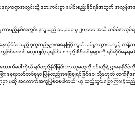
ားရေးကဏ္ဍအတွင်းသို့ ဘေးကင်းစွာ ပေါင်းစည်းနိုင်ရန်အတွက် အလွန်အရ
ရ လာမည့်နှစ်အတွင်း ဒုက္ခသည် ၁၀,၀၀၀ မှ ၂၀,၀၀၀ အထိ ထပ်မံအလုပ်ရရှ
နေထိုင်ခဲ့ရသည့် ဒုက္ခသည်များအနေဖြင့် လွတ်လပ်စွာ သွားလာခွင့် ကန့်သတ်
ွေဖြစ်အောင် လေ့ကျင့်ယူရခြင်း စသည့် စိန်ခေါ်မှုများကို ရင်ဆိုင်နေရ
ောက်ပေါ်ကိုယ် ရပ်တည်နိုင်ခြင်းဟာ လူတွေကို ၎င်းတို့ရဲ့ ဌာနေနိုင်ငံကိ
ြားနေရာသစ်တစ်ခုမှာ ပြန်လည်အခြေချရင်ဖြစ်စေ၊ သို့မဟုတ် လက်ရှိရ
ရာမှာ မဆို အထောက်အကူဖြစ်စေပါတယ်” ဟု ထည့်သွင်းပြောကြားခဲ့သည်