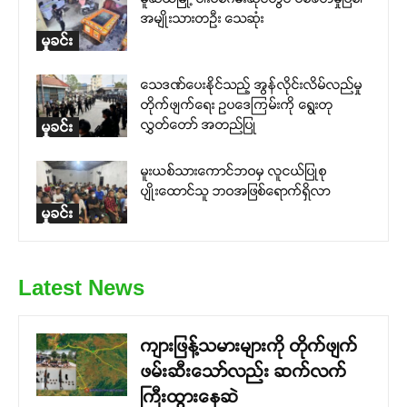
အမျိုးသားတဦး သေဆုံး
မှုခင်း
သေဒဏ်ပေးနိုင်သည့် အွန်လိုင်းလိမ်လည်မှု
တိုက်ဖျက်ရေး ဥပဒေကြမ်းကို ရွေးတု
လွှတ်တော် အတည်ပြု
မှုခင်း
မူးယစ်သားကောင်ဘဝမှ လူငယ်ပြုစု
ပျိုးထောင်သူ ဘဝအဖြစ်ရောက်ရှိလာ
မှုခင်း
Latest News
ကျားဖြန့်သမားများကို တိုက်ဖျက်
ဖမ်းဆီးသော်လည်း ဆက်လက်
ကြီးထွားနေဆဲ