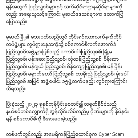
ရန်အတွက် ပြည်သူ့စစ်များနှင့် သက်ဆိုင်ရာဌာနဆိုင်ရာများကို
လည်း အရေးယူသင့်ကြောင်း မူဆယ်ဒေသခံများက ထောက်ပြ
ပြောသည်။
မူဆယ်မြို့၏ ဘေးပတ်လည်တွင် တိုင်းရင်းသားလက်နက်ကိုင်
တပ်ဖွဲ့များ လှုပ်ရှားနေသကဲ့သို့ စစ်ကောင်စီလက်အောက်ခံ
ပြည်သူ့စစ်အဖွဲ့များဖြစ်သည့် ကောင်းခါးပြည်သူ့စစ်၊ မြို့မ
ပြည်သူ့စစ်၊ ပန်းဆေးပြည်သူ့စစ်၊ လုံထန်ပြည်သူ့စစ်၊ ပိန်းဆာ
ပြည်သူ့စစ်၊ မန်ဂျယ် ပြည်သူ့စစ်၊ စိန်ကျော့ပြည်သူ့စစ်၊ မန်ပြိန်း
ပြည်သူ့စစ်၊ ရှောက်ဟော် ပြည်သူ့စစ်၊ တာမိုးညဲ ပြည်သူ့စစ်၊ မုံးပေါ်
ပြည်သူ့စစ် အပြင် အဖွဲ့ပေါင်း ၁၅ဖွဲ့ထက်မနည်း လှုပ်ရှားကြောင်း
သိရသည်။
ပြီးခဲ့သည့် ၂၀၂၃ ခုနှစ်ကုန်ပိုင်းမှစတင်၍ တရုတ်နိုင်ငံသည်
နယ်စပ်တစ်လျှောက်ရှိ အွန်လိုင်းလိမ်လည်မှု ဂိုဏ်းများကို နှိမ်နင်း
ရန် စစ်ကောင်စီကို ဖိအားပေးခဲ့သည်။
တစ်ဖက်တွင်လည်း အမေရိကန်ပြည်ထောင်စုက Cyber Scam