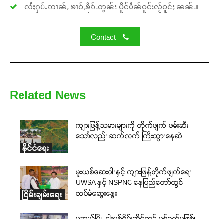
လႆႈႁပ်ႉဢၢၼ်ႇ ၶၢဝ်ႇၶိုၵ်ႉတွၼ်း ပိူင်ပဵၼ်ဝူင်ႈလႂ်ဝူင်ႈ ၼၼ်ႉ။
Contact
Related News
ကျားဖြန့်သမားများကို တိုက်ဖျက် ဖမ်းဆီး
သော်လည်း ဆက်လက် ကြီးထွားနေဆဲ
နိုင်ငံရေး
မူးယစ်ဆေးဝါးနှင့် ကျားဖြန့်တိုက်ဖျက်ရေး
UWSA နှင့် NSPNC နေပြည်တော်တွင်
ထပ်မံဆွေးနွေး
ငြိမ်းချမ်းရေး
မူဆယ်မြို့ ငါးပစ်ဂိမ်းဆိုင်တွင် ပစ်ခတ်မှုဖြစ်၊