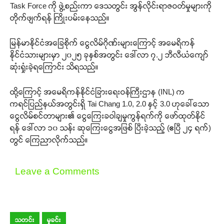
Task Force ကို ဖွဲ့စည်းကာ ဒေသတွင်း အွန်လိုင်းရာဇဝတ်မှုများကို
တိုက်ဖျက်ရန် ကြိုးပမ်းနေသည်။
မြန်မာနိုင်ငံအခြေစိုက် ငွေလိမ်ဂိုဏ်းများကြောင့် အမေရိကန်
နိုင်ငံသားများမှာ ၂၀၂၅ ခုနှစ်အတွင်း ဒေါ်လာ ၇.၂ ဘီလီယံကျော်
ဆုံးရှုံးခဲ့ရကြောင်း သိရသည်။
ထို့ကြောင့် အမေရိကန်နိုင်ငံခြားရေးဝန်ကြီးဌာန (INL) က
ကရင်ပြည်နယ်အတွင်းရှိ Tai Chang 1.0, 2.0 နှင့် 3.0 ဟုခေါ်သော
ငွေလိမ်စင်တာများ၏ ငွေကြေးခဝါချမှုကွန်ရက်ကို ဖော်ထုတ်နိုင်
ရန် ဒေါ်လာ ၁၀ သန်း ဆုကြေးငွေအဖြစ် ပြီးခဲ့သည့် (ဧပြီ ၂၄ ရက်)
တွင် ကြေညာလိုက်သည်။
Leave a Comments
သတင်း
မှုခင်း