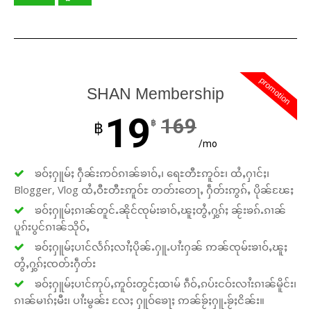
promotion
SHAN Membership
19
169
฿
฿
/mo
ၶဝ်ႈႁူမ်ႈ ႁဵၼ်းဢဝ်ၵၢၼ်ၶၢဝ်ႇ၊ ရေႊတီႊဢူဝ်ႊ၊ ထႆႇႁၢင်ႈ၊
Blogger, Vlog ထႆႇဝီႊတီႊဢူဝ်ႊ တတ်းတေႃႇ ႁဵတ်းဢွၵ်ႇ ပိုၼ်ၽႄႈ
ၶဝ်ႈႁူမ်ႈၵၢၼ်တူင်ႉၼိုင်ၸုမ်းၶၢဝ်ႇၽူႈတွႆႇႁွၵ်ႈ ၼႂ်းၶၵ်ႉၵၢၼ်
ပူၵ်းပွင်ၵၢၼ်သိုဝ်ႇ
ၶဝ်ႈႁူမ်ႈပၢင်လႅၵ်ႈလၢႆႈပိုၼ်ႉႁူႉပၢႆးႁၼ် ဢၼ်ၸုမ်းၶၢဝ်ႇၽူႈ
တွႆႇႁွၵ်ႈၸတ်းႁဵတ်း
ၶဝ်ႈႁူမ်ႈပၢင်ဢုပ်ႇဢူဝ်းတွင်ႈထၢမ် ၵဵဝ်ႇၵပ်းငဝ်းလၢႆးၵၢၼ်မိူင်း၊
ၵၢၼ်မၢၵ်ႈမီး၊ ပၢႆးမွၼ်း လႄႈ ႁူဝ်ၶေႃႈ ဢၼ်ၶႂ်ႈႁူႉၶႂ်ႈငိၼ်း။