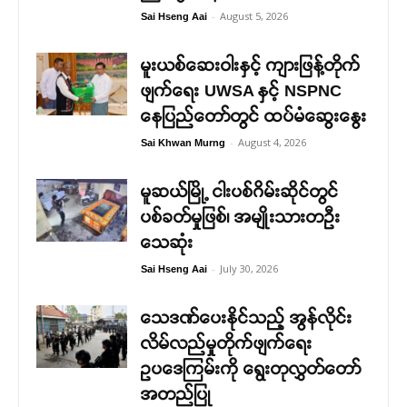
-
August 5, 2026
Sai Hseng Aai
မူးယစ်ဆေးဝါးနှင့် ကျားဖြန့်တိုက်
ဖျက်ရေး UWSA နှင့် NSPNC
နေပြည်တော်တွင် ထပ်မံဆွေးနွေး
-
August 4, 2026
Sai Khwan Murng
မူဆယ်မြို့ ငါးပစ်ဂိမ်းဆိုင်တွင်
ပစ်ခတ်မှုဖြစ်၊ အမျိုးသားတဦး
သေဆုံး
-
July 30, 2026
Sai Hseng Aai
သေဒဏ်ပေးနိုင်သည့် အွန်လိုင်း
လိမ်လည်မှုတိုက်ဖျက်ရေး
ဥပဒေကြမ်းကို ရွေးတုလွှတ်တော်
အတည်ပြု