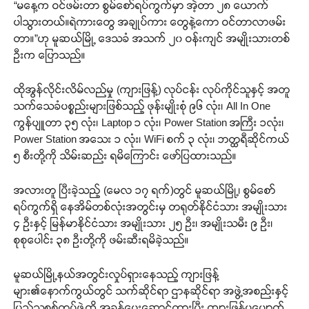
“မနေ့က ဝင်ဖမ်းတာ စွမ်စော်ရပ်ကွက်မှာ အဲ့တာ ၂၈ ယောက်
ပါသွားတယ်။ရဲကားတွေ အချုပ်ကား တွေနဲ့ကော ဝင်တာလာဖမ်း
တာ။”ဟု မူဆယ်မြို့ ဒေသခံ အသက် ၂၀ ဝန်းကျင် အမျိုးသားတစ်
ဦးက ပြောသည်။
ထိုအွန်လိုင်းလိမ်လည်မှု (ကျားဖြန့်) လုပ်ငန်း လုပ်ကိုင်သူနှင့် အတူ
သက်သေခံပစ္စည်းများဖြစ်သည့် ဖုန်းမျိုးစုံ ၉၆ လုံး၊ All In One
ကွန်ပျူတာ ၃၅ လုံး၊ Laptop ၁ လုံး၊ Power Station အကြီး ၁လုံး၊
Power Station အသေး ၁ လုံး၊ WiFi စက် ၃ လုံး၊ ဘတ္ထရီဆိုင်ကယ်
၅ စီးတို့ကို သိမ်းဆည်း ရမိကြောင်း ဖော်ပြထားသည်။
အလားတူ ပြီးခဲ့သည့် (မေလ ၁၇ ရက်)တွင် မူဆယ်မြို့၊ စွမ်စော်
ရပ်ကွက်ရှိ နေအိမ်တစ်လုံးအတွင်းမှ တရုတ်နိုင်ငံသား အမျိုးသား
၄ ဦးနှင့် မြန်မာနိုင်ငံသား အမျိုးသား ၂၅ ဦး၊ အမျိုးသမီး ၉ ဦး၊
စုစုပေါင်း ၃၈ ဦးတို့ကို ဖမ်းဆီးရမိခဲ့သည်။
မူဆယ်မြို့နယ်အတွင်းလှုပ်ရှားနေသည့် ကျားဖြန့်
များ၏နောက်ကွယ်တွင် သက်ဆိုင်ရာ ဌာနဆိုင်ရာ အဖွဲ့အစည်းနှင့်
ပြည်သူ့စစ်တပ်ဖွဲ့ကို အခွန်ပေးဆောင်ထားပြီး ကျားဖြန့်ပပျောက်