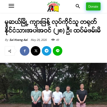
Donate
မူဆယ်မြို့ ကျားဖြန့် လုပ်ကိုင်သူ တရုတ်
နိုင်ငံသားအပါအဝင် (၂၈) ဦး ထပ်မံဖမ်းမိ
May 29, 2026
49
By
Sai Hseng Aai