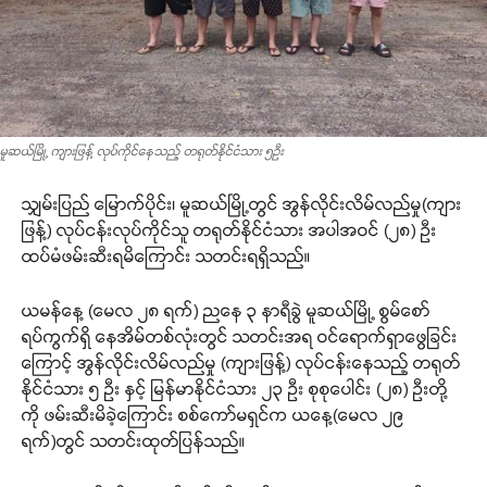
မူဆယ်မြို့ ကျားဖြန့် လုပ်ကိုင်နေသည့် တရုတ်နိုင်ငံသား ၅ဦး
သျှမ်းပြည် မြောက်ပိုင်း၊ မူဆယ်မြို့တွင် အွန်လိုင်းလိမ်လည်မှု(ကျား
ဖြန့်) လုပ်ငန်းလုပ်ကိုင်သူ တရုတ်နိုင်ငံသား အပါအဝင် (၂၈) ဦး
ထပ်မံဖမ်းဆီးရမိကြောင်း သတင်းရရှိသည်။
ယမန်နေ့ (မေလ ၂၈ ရက်) ညနေ ၃ နာရီခွဲ မူဆယ်မြို့ စွမ်စော်
ရပ်ကွက်ရှိ နေအိမ်တစ်လုံးတွင် သတင်းအရ ဝင်ရောက်ရှာဖွေခြင်း
ကြောင့် အွန်လိုင်းလိမ်လည်မှု (ကျားဖြန့်) လုပ်ငန်းနေသည့် တရုတ်
နိုင်ငံသား ၅ ဦး နှင့် မြန်မာနိုင်ငံသား ၂၃ ဦး စုစုပေါင်း (၂၈) ဦးတို့
ကို ဖမ်းဆီးမိခဲ့ကြောင်း စစ်ကော်မရှင်က ယနေ့(မေလ ၂၉
ရက်)တွင် သတင်းထုတ်ပြန်သည်။