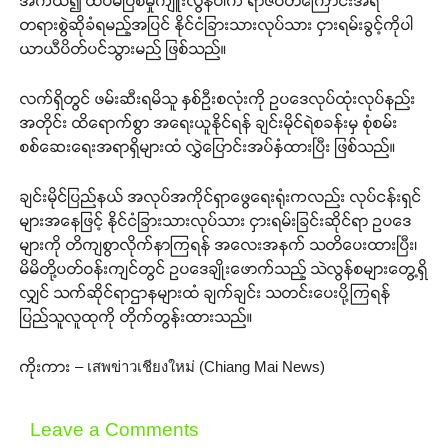
အကယ်၍ ထပ်မံပြစ်မှုကျူးလွန်ပါက ရာဇဝတ်ကြောင်းအရ
တရားစွဲဆိုခံရမည့်အပြင် နိုင်ငံခြားသားလုပ်သား ငှားရမ်းခွင့်ကိုပါ
ယာယီပိတ်ပင်သွားမည် ဖြစ်သည်။
လက်ရှိတွင် ဖမ်းဆီးရမိသူ နှစ်ဦးစလုံးကို ဥပဒေလုပ်ထုံးလုပ်နည်း
အတိုင်း ထိရောက်စွာ အရေးယူနိုင်ရန် ချင်းမိုင်ရဲစခန်းမှ စုံစမ်း
စစ်ဆေးရေးအရာရှိများထံ လွှဲပြောင်းအပ်နှံထားပြီး ဖြစ်သည်။
ချင်းမိုင်ပြည်နယ် အလုပ်အကိုင်ရှာဖွေရေးရုံးကလည်း လုပ်ငန်းရှင်
များအနေဖြင့် နိုင်ငံခြားသားလုပ်သား ငှားရမ်းခြင်းဆိုင်ရာ ဥပဒေ
များကို တိကျစွာလိုက်နာကြရန် အလေးအနက် သတိပေးထားပြီး၊
မိမိတို့ပတ်ဝန်းကျင်တွင် ဥပဒေချိုးဖောက်သည့် သဲလွန်စများတွေ့ရှိ
လျှင် သက်ဆိုင်ရာဌာနများထံ ချက်ချင်း သတင်းပေးပို့ကြရန်
ပြည်သူလူထုကို တိုက်တွန်းထားသည်။
ကိုးကား – เสพข่าวเชียงใหม่ (Chiang Mai News)
Leave a Comments