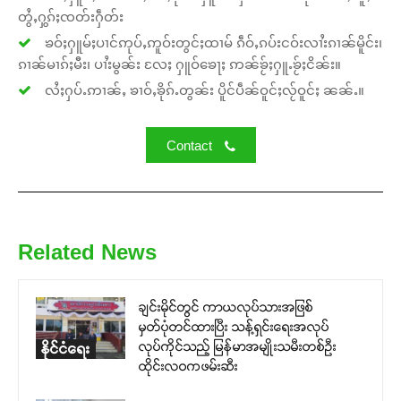
တွႆႇႁွၵ်ႈၸတ်းႁဵတ်း
ၶဝ်ႈႁူမ်ႈပၢင်ဢုပ်ႇဢူဝ်းတွင်ႈထၢမ် ၵဵဝ်ႇၵပ်းငဝ်းလၢႆးၵၢၼ်မိူင်း၊
ၵၢၼ်မၢၵ်ႈမီး၊ ပၢႆးမွၼ်း လႄႈ ႁူဝ်ၶေႃႈ ဢၼ်ၶႂ်ႈႁူႉၶႂ်ႈငိၼ်း။
လႆႈႁပ်ႉဢၢၼ်ႇ ၶၢဝ်ႇၶိုၵ်ႉတွၼ်း ပိူင်ပဵၼ်ဝူင်ႈလႂ်ဝူင်ႈ ၼၼ်ႉ။
Contact
Related News
ချင်းမိုင်တွင် ကာယလုပ်သားအဖြစ်
မှတ်ပုံတင်ထားပြီး သန့်ရှင်းရေးအလုပ်
လုပ်ကိုင်သည့် မြန်မာအမျိုးသမီးတစ်ဦး
နိုင်ငံရေး
ထိုင်းလဝကဖမ်းဆီး