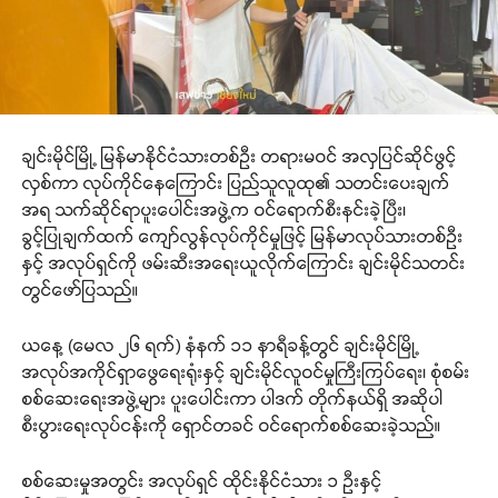
ချင်းမိုင်မြို့ မြန်မာနိုင်ငံသားတစ်ဦး တရားမဝင် အလှပြင်ဆိုင်ဖွင့်
လှစ်ကာ လုပ်ကိုင်နေကြောင်း ပြည်သူလူထု၏ သတင်းပေးချက်
အရ သက်ဆိုင်ရာပူးပေါင်းအဖွဲ့က ဝင်ရောက်စီးနင်းခဲ့ပြီး၊
ခွင့်ပြုချက်ထက် ကျော်လွန်လုပ်ကိုင်မှုဖြင့် မြန်မာလုပ်သားတစ်ဦး
နှင့် အလုပ်ရှင်ကို ဖမ်းဆီးအရေးယူလိုက်ကြောင်း ချင်းမိုင်သတင်း
တွင်ဖော်ပြသည်။
ယနေ့ (မေလ ၂၆ ရက်) နံနက် ၁၁ နာရီခန့်တွင် ချင်းမိုင်မြို့
အလုပ်အကိုင်ရှာဖွေရေးရုံးနှင့် ချင်းမိုင်လူဝင်မှုကြီးကြပ်ရေး၊ စုံစမ်း
စစ်ဆေးရေးအဖွဲ့များ ပူးပေါင်းကာ ပါဒက် တိုက်နယ်ရှိ အဆိုပါ
စီးပွားရေးလုပ်ငန်းကို ရှောင်တခင် ဝင်ရောက်စစ်ဆေးခဲ့သည်။
စစ်ဆေးမှုအတွင်း အလုပ်ရှင် ထိုင်းနိုင်ငံသား ၁ ဦးနှင့်