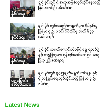
ချင်းမိုင်တွင် ရုံးအကူအဖြစ်လုပ်ကိုင်နေသည့်
မြန်မာတစ်ဦး ဖမ်းဆီးခံရ
နိုင်ငံရေး
ချင်းမိုင် တွင်အမည်ခံကုမ္ပဏီများ နှိမ်နင်းမှု
မြန်မာ ၇ ဦး ပါဝင်၊ ပိုင်ဆိုင်မှု ဘတ် ၆၃၃
သန်းကျော်...
နိုင်ငံရေး
ချင်းမိုင် တရုတ်ကောင်စစ်ဝန်ရုံးရှေ့ ရဲတပ်ဖွဲ့
နှင့် ဆန္ဒပြသူများ ရုန်းရင်းဆန်ခတ်ဖြစ်၊ ဆန္ဒ
ပြသူ ၂ဉီးဒဏ်ရာရ
နိုင်ငံရေး
ချင်းမိုင်တွင် ခွင့်ပြုချက်မရှိဘဲ အပ်ချုပ်နှင့်
ရုံးသန့်ရှင်းရေးလုပ်ကိုင်သည့် မြန်မာ ၃ ဦး
ရွှေ့ပြောင်း
ဖမ်းခံရ
အလုပ်သမား
Latest News