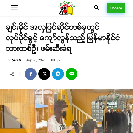
Donate
ချင်းမိုင် အလှပြင်ဆိုင်တစ်ခုတွင်
လုပ်ပိုင်ခွင့် ကျော်လွန်သည့် မြန်မာနိုင်ငံ
သားတစ်ဦး ဖမ်းဆီးခံရ
May 26, 2026
37
By
SHAN