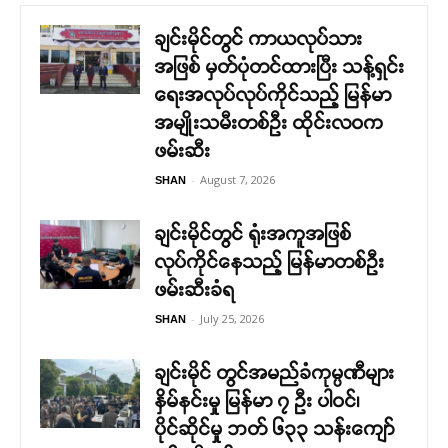
ချင်းမိုင်တွင် ကာယလုပ်သား
အဖြစ် မှတ်ပုံတင်ထားပြီး သန့်ရှင်း
ရေးအလုပ်လုပ်ကိုင်သည့် မြန်မာ
အမျိုးသမီးတစ်ဦး ထိုင်းလဝက
ဖမ်းဆီး
-
August 7, 2026
SHAN
ချင်းမိုင်တွင် ရုံးအကူအဖြစ်
လုပ်ကိုင်နေသည့် မြန်မာတစ်ဦး
ဖမ်းဆီးခံရ
-
July 25, 2026
SHAN
ချင်းမိုင် တွင်အမည်ခံကုမ္ပဏီများ
နှိမ်နင်းမှု မြန်မာ ၇ ဦး ပါဝင်၊
ပိုင်ဆိုင်မှု ဘတ် ၆၃၃ သန်းကျော်