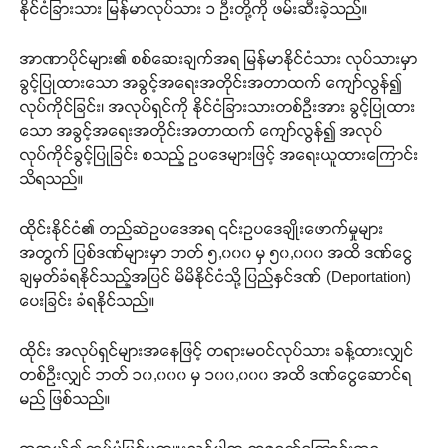
နိုင်ငံခြားသား မြန်မာလုပ်သား ၁ ဦးတို့ကို ဖမ်းဆီးခဲ့သည်။
အာဏာပိုင်များ၏ စစ်ဆေးချက်အရ မြန်မာနိုင်ငံသား လုပ်သားမှာ
ခွင့်ပြုထားသော အခွင့်အရေးအတိုင်းအတာထက် ကျော်လွန်၍
လုပ်ကိုင်ခြင်း၊ အလုပ်ရှင်ကို နိုင်ငံခြားသားတစ်ဦးအား ခွင့်ပြုထား
သော အခွင့်အရေးအတိုင်းအတာထက် ကျော်လွန်၍ အလုပ်
လုပ်ကိုင်ခွင့်ပြုခြင်း စသည့် ဥပဒေများဖြင့် အရေးယူထားကြောင်း
သိရသည်။
ထိုင်းနိုင်ငံ၏ တည်ဆဲဥပဒေအရ ၎င်းဥပဒေချိုးဖောက်မှုများ
အတွက် ပြစ်ဒဏ်များမှာ ဘတ် ၅,၀၀၀ မှ ၅၀,၀၀၀ အထိ ဒဏ်ငွေ
ချမှတ်ခံရနိုင်သည့်အပြင် မိမိနိုင်ငံသို့ ပြည်နှင်ဒဏ် (Deportation)
ပေးခြင်း ခံရနိုင်သည်။
ထိုင်း အလုပ်ရှင်များအနေဖြင့် တရားမဝင်လုပ်သား ခန့်ထားလျှင်
တစ်ဦးလျှင် ဘတ် ၁၀,၀၀၀ မှ ၁၀၀,၀၀၀ အထိ ဒဏ်ငွေဆောင်ရ
မည် ဖြစ်သည်။