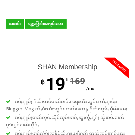
သတင်း
ရွှေ့ပြောင်းအလုပ်သမား
promotion
SHAN Membership
19
169
฿
฿
/mo
ၶဝ်ႈႁူမ်ႈ ႁဵၼ်းဢဝ်ၵၢၼ်ၶၢဝ်ႇ၊ ရေႊတီႊဢူဝ်ႊ၊ ထႆႇႁၢင်ႈ၊
Blogger, Vlog ထႆႇဝီႊတီႊဢူဝ်ႊ တတ်းတေႃႇ ႁဵတ်းဢွၵ်ႇ ပိုၼ်ၽႄႈ
ၶဝ်ႈႁူမ်ႈၵၢၼ်တူင်ႉၼိုင်ၸုမ်းၶၢဝ်ႇၽူႈတွႆႇႁွၵ်ႈ ၼႂ်းၶၵ်ႉၵၢၼ်
ပူၵ်းပွင်ၵၢၼ်သိုဝ်ႇ
ၶဝ်ႈႁူမ်ႈပၢင်လႅၵ်ႈလၢႆႈပိုၼ်ႉႁူႉပၢႆးႁၼ် ဢၼ်ၸုမ်းၶၢဝ်ႇၽူႈ